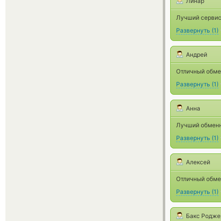
Линар
Лучший сервис 
Развернуть
(
1
)
Андрей
Отличный обмен
Развернуть
(
1
)
Анна
Лучший обменн
Развернуть
(
1
)
Алексей
Отличный обме
Развернуть
(
1
)
Бакс Родже