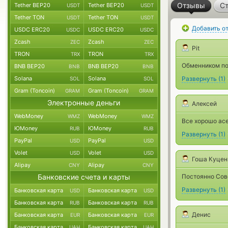
Отзывы
Ст
Tether BEP20
Tether BEP20
USDT
USDT
Tether TON
Tether TON
USDT
USDT
Добавить о
USDC ERC20
USDC ERC20
USDC
USDC
Zcash
Zcash
ZEC
ZEC
Pit
TRON
TRON
TRX
TRX
Обменником пол
BNB BEP20
BNB BEP20
BNB
BNB
Solana
Solana
Развернуть
(
1
)
SOL
SOL
Gram (Toncoin)
Gram (Toncoin)
GRAM
GRAM
Электронные деньги
Алексей
WebMoney
WebMoney
WMZ
WMZ
Все хорошо асе
ЮMoney
ЮMoney
RUB
RUB
Развернуть
(
1
)
PayPal
PayPal
USD
USD
Volet
Volet
USD
USD
Гоша Куцен
Alipay
Alipay
CNY
CNY
Банковские счета и карты
Постоянно Сово
Развернуть
(
1
)
Банковская карта
Банковская карта
USD
USD
Банковская карта
Банковская карта
RUB
RUB
Денис
Банковская карта
Банковская карта
EUR
EUR
Банковская карта
Банковская карта
UAH
UAH