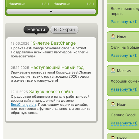
Наличные
Наличные
UAH
UAH
Всем привет, л
нервы.
Развернуть
(
1
)
Новости
BTC-кран
Илья
19-летие BestChange
19.06.2026
Отличный обме
Проект BestChange отмечает свое 19-летие!
Поздравляем всех наших партнеров, коллег и
Развернуть
(
1
)
пользователей.
Наступающий Новый год
25.12.2025
Максим
Уважаемые пользователи! Команда BestChange
поздравляет всех с наступающим 2026 годом
и желает всего наилучшего!
Хороший обмен
Развернуть
(
1
)
Запуск нового сайта
12.11.2025
С радостью объявляем о начале работы новой
версии сайта, запущенной на домене
Иван
BestChange.biz
. Приглашаем оценить дизайн,
протестировать функциональность и оставить
обратную связь.
Сервис Good!
Развернуть
(
1
)
Нежо