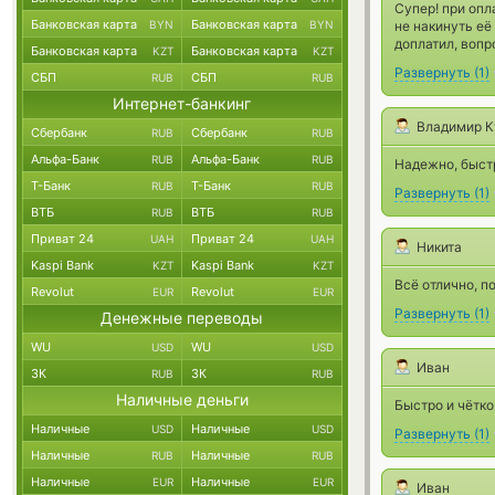
Супер! при опл
Банковская карта
Банковская карта
BYN
BYN
не накинуть её
доплатил, вопр
Банковская карта
Банковская карта
KZT
KZT
Развернуть
(
1
)
СБП
СБП
RUB
RUB
Интернет-банкинг
Владимир К
Сбербанк
Сбербанк
RUB
RUB
Альфа-Банк
Альфа-Банк
RUB
RUB
Надежно, быстр
Т-Банк
Т-Банк
RUB
RUB
Развернуть
(
1
)
ВТБ
ВТБ
RUB
RUB
Приват 24
Приват 24
UAH
UAH
Никита
Kaspi Bank
Kaspi Bank
KZT
KZT
Всё отлично, п
Revolut
Revolut
EUR
EUR
Развернуть
(
1
)
Денежные переводы
WU
WU
USD
USD
Иван
ЗК
ЗК
RUB
RUB
Наличные деньги
Быстро и чётко
Наличные
Наличные
USD
USD
Развернуть
(
1
)
Наличные
Наличные
RUB
RUB
Наличные
Наличные
EUR
EUR
Иван