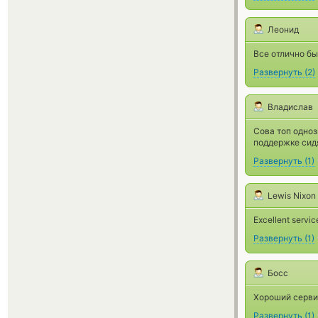
Леонид
Все отлично б
Развернуть
(
2
)
Владислав
Сова топ одноз
поддержке сид
Развернуть
(
1
)
Lewis Nixon
Excellent servic
Развернуть
(
1
)
Босс
Хороший сервис
Развернуть
(
1
)