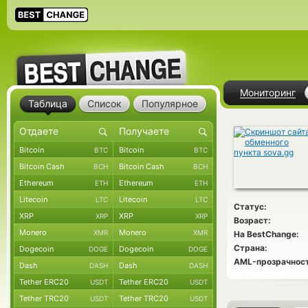
Мониторинг
Таблица
Список
Популярное
Bitcoin
Bitcoin
BTC
BTC
Bitcoin Cash
Bitcoin Cash
BCH
BCH
Ethereum
Ethereum
ETH
ETH
Litecoin
Litecoin
LTC
LTC
Статус:
XRP
XRP
XRP
XRP
Возраст:
Monero
Monero
XMR
XMR
На BestChange:
Страна:
Dogecoin
Dogecoin
DOGE
DOGE
AML-прозрачност
Dash
Dash
DASH
DASH
Tether ERC20
Tether ERC20
USDT
USDT
Tether TRC20
Tether TRC20
USDT
USDT