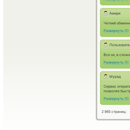
Амири
Четкий обменни
Развернуть
(
1
)
Пользовате
Все ок, в слож
Развернуть
(
1
)
Мурад
Сервис операти
позволяя быстр
Развернуть
(
1
)
2 965 страниц: