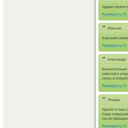
Здравствуйте 
Развернуть
(
1
)
Максим
Хороший сервис
Развернуть
(
1
)
Александр
Великолепный о
найспэй в упор
связь и операт
Развернуть
(
1
)
Эльдар
Удалил отзыв п
Сама операция 
после обращен
Развернуть
(
1
)