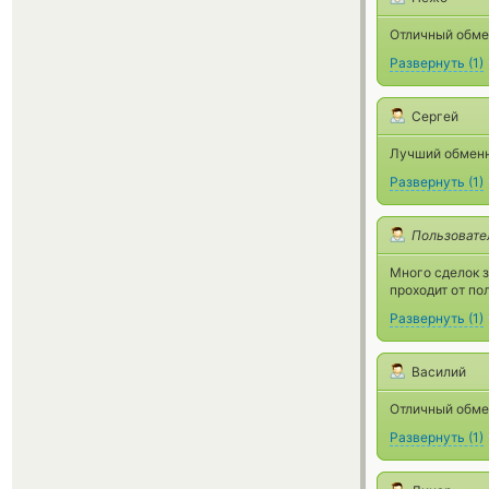
Отличный обме
Развернуть
(
1
)
Сергей
Лучший обменн
Развернуть
(
1
)
Пользовате
Много сделок з
проходит от по
Развернуть
(
1
)
Василий
Отличный обмен
Развернуть
(
1
)