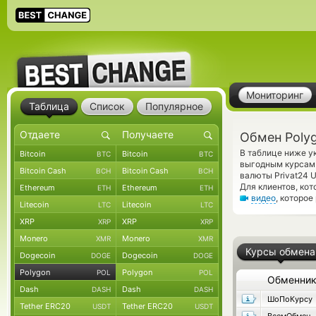
Мониторинг
Таблица
Список
Популярное
Обмен Polyg
В таблице ниже у
Bitcoin
Bitcoin
BTC
BTC
выгодным курсам 
Bitcoin Cash
Bitcoin Cash
BCH
BCH
валюты Privat24 
Для клиентов, ко
Ethereum
Ethereum
ETH
ETH
видео
, которое
Litecoin
Litecoin
LTC
LTC
XRP
XRP
XRP
XRP
Monero
Monero
XMR
XMR
Курсы обмена
Dogecoin
Dogecoin
DOGE
DOGE
Polygon
Polygon
POL
POL
Обменни
Dash
Dash
DASH
DASH
ШоПоКурсу
Tether ERC20
Tether ERC20
USDT
USDT