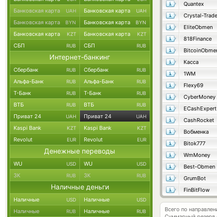
Quantex
Банковская карта
Банковская карта
UAH
UAH
Crystal-Trad
Банковская карта
Банковская карта
BYN
BYN
EliteObmen
Банковская карта
Банковская карта
KZT
KZT
818Finance
СБП
СБП
RUB
RUB
BitcoinObme
Интернет-банкинг
Касса
Сбербанк
Сбербанк
RUB
RUB
1WM
Альфа-Банк
Альфа-Банк
RUB
RUB
Flexy69
Т-Банк
Т-Банк
RUB
RUB
CyberMoney
ВТБ
ВТБ
RUB
RUB
ECashExpert
Приват 24
Приват 24
UAH
UAH
CashRocket
Kaspi Bank
Kaspi Bank
KZT
KZT
Вобменка
Revolut
Revolut
EUR
EUR
Bitok777
Денежные переводы
WmMoney
WU
WU
USD
USD
Best-Obmen
ЗК
ЗК
RUB
RUB
GrumBot
Наличные деньги
FinBitFlow
Наличные
Наличные
USD
USD
Всего по направлен
Наличные
Наличные
RUB
RUB
Суммарный резерв