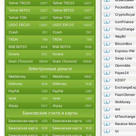
ВсемОбмен
Tether TRC20
Tether TRC20
USDT
USDT
PocketBank
Tether BEP20
Tether BEP20
USDT
USDT
CryptoRoyal
Tether TON
Tether TON
USDT
USDT
IconFinance
USDC ERC20
USDC ERC20
USDC
USDC
TroyChange
Zcash
Zcash
ZEC
ZEC
WayBit
TRON
TRON
TRX
TRX
BitcoinBox
BNB BEP20
BNB BEP20
BNB
BNB
Express-PM
Solana
Solana
SOL
SOL
Swap-Line
Gram (Toncoin)
Gram (Toncoin)
GRAM
GRAM
ObminMe
Электронные деньги
Payex24
WebMoney
WebMoney
WMZ
WMZ
KZ007
ЮMoney
ЮMoney
RUB
RUB
ExchangeExp
PayPal
PayPal
USD
USD
FlashObmen
Volet
Volet
USD
USD
WxMoney
Alipay
Alipay
CNY
CNY
Ant
Банковские счета и карты
MTexchange
Банковская карта
Банковская карта
USD
USD
Receive-Mon
Банковская карта
Банковская карта
RUB
RUB
Izi
Банковская карта
Банковская карта
EUR
EUR