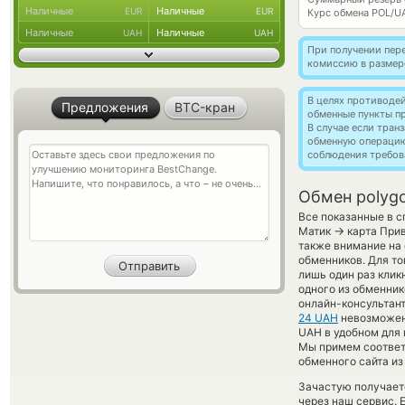
Наличные
Наличные
EUR
EUR
Курс обмена
POL/U
Наличные
Наличные
UAH
UAH
При получении пере
комиссию в размер
В целях противоде
Предложения
BTC-кран
обменные пункты п
В случае если тра
обменную операци
соблюдения требов
Обмен polygo
Все показанные в с
→
Матик
карта Прив
также внимание на 
обменников. Для то
лишь один раз клик
одного из обменник
онлайн-консультант
24 UAH
невозможен 
UAH в удобном для 
Мы примем соответ
обменного сайта из
Зачастую получаетс
через наш сервис. 