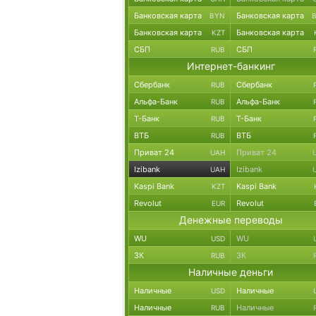
Банковская карта
Банковская карта
BYN
Банковская карта
Банковская карта
KZT
СБП
СБП
RUB
Интернет-банкинг
Сбербанк
Сбербанк
RUB
Альфа-Банк
Альфа-Банк
RUB
Т-Банк
Т-Банк
RUB
ВТБ
ВТБ
RUB
Приват 24
Приват 24
UAH
Izibank
Izibank
UAH
Kaspi Bank
Kaspi Bank
KZT
Revolut
Revolut
EUR
Денежные переводы
WU
WU
USD
ЗК
ЗК
RUB
Наличные деньги
Наличные
Наличные
USD
Наличные
Наличные
RUB