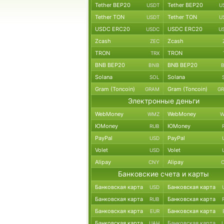
Tether BEP20
Tether BEP20
USDT
U
Tether TON
Tether TON
USDT
U
USDC ERC20
USDC ERC20
USDC
U
Zcash
Zcash
ZEC
TRON
TRON
TRX
BNB BEP20
BNB BEP20
BNB
Solana
Solana
SOL
Gram (Toncoin)
Gram (Toncoin)
GRAM
G
Электронные деньги
WebMoney
WebMoney
WMZ
W
ЮMoney
ЮMoney
RUB
PayPal
PayPal
USD
Volet
Volet
USD
Alipay
Alipay
CNY
Банковские счета и карты
Банковская карта
Банковская карта
USD
Банковская карта
Банковская карта
RUB
Банковская карта
Банковская карта
EUR
Банковская карта
Банковская карта
UAH