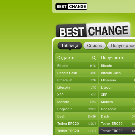
Таблица
Список
Популярно
Bitcoin
Bitcoin
BTC
Bitcoin Cash
Bitcoin Cash
BCH
Ethereum
Ethereum
ETH
Litecoin
Litecoin
LTC
XRP
XRP
XRP
Monero
Monero
XMR
Dogecoin
Dogecoin
DOGE
D
Dash
Dash
DASH
D
Tether ERC20
Tether ERC20
USDT
U
Tether TRC20
Tether TRC20
USDT
U