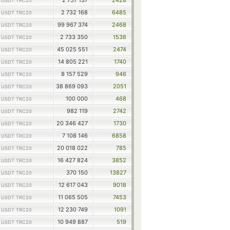
1
2 757 137
2428
USDT TRC20
1
2 732 168
6485
USDT TRC20
1
99 967 374
2468
USDT TRC20
1
2 733 350
1536
USDT TRC20
1
45 025 551
2474
USDT TRC20
1
14 805 221
1740
USDT TRC20
1
8 157 529
946
USDT TRC20
1
38 869 093
2051
USDT TRC20
1
100 000
468
USDT TRC20
1
982 119
2742
USDT TRC20
1
20 346 427
1730
USDT TRC20
1
7 108 146
6858
USDT TRC20
1
20 018 022
785
USDT TRC20
1
16 427 824
3852
USDT TRC20
1
370 150
13827
USDT TRC20
1
12 617 043
9018
USDT TRC20
1
11 065 505
7453
USDT TRC20
1
12 230 749
1091
USDT TRC20
1
10 949 887
519
USDT TRC20