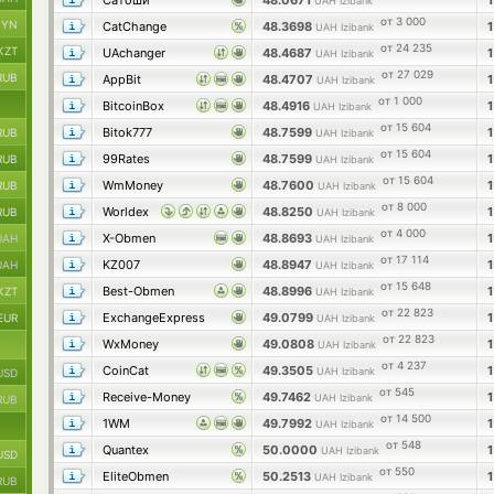
Сатоши
48.0671
UAH Izibank
от 3 000
BYN
CatChange
48.3698
UAH Izibank
от 24 235
KZT
UAchanger
48.4687
UAH Izibank
от 27 029
RUB
AppBit
48.4707
UAH Izibank
от 1 000
BitcoinBox
48.4916
UAH Izibank
от 15 604
Bitok777
48.7599
RUB
UAH Izibank
от 15 604
99Rates
48.7599
RUB
UAH Izibank
от 15 604
WmMoney
48.7600
RUB
UAH Izibank
от 8 000
Worldex
48.8250
RUB
UAH Izibank
от 4 000
X-Obmen
48.8693
UAH
UAH Izibank
от 17 114
KZ007
48.8947
UAH
UAH Izibank
от 15 648
Best-Obmen
48.8996
KZT
UAH Izibank
от 22 823
ExchangeExpress
49.0799
EUR
UAH Izibank
от 22 823
WxMoney
49.0808
UAH Izibank
от 4 237
CoinCat
49.3505
UAH Izibank
USD
от 545
Receive-Money
49.7462
UAH Izibank
RUB
от 14 500
1WM
49.7992
UAH Izibank
от 548
Quantex
50.0000
UAH Izibank
USD
от 550
EliteObmen
50.2513
UAH Izibank
RUB