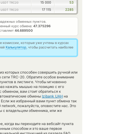
1
15 000
53
USDT TRC20
1
17 115
2285
USDT TRC20
адежных обменных пунктов.
енный курс обмена:
47.375296
ставляет
44.689500
 комиссии, которые уже учтены в курсах
цией
Калькулятор
, чтобы рассчитать наиболее
из которых способен совершить ручной или
в сети TRC-20. Обратите особое внимание
пунктов в листинге. Чтобы мгновенно
раз нажать мышью на позицию с его
 обменом, вам стоит обратиться к
 автоматические обмены
Izibank UAH
на
Если же избранный вами пункт обмена так
20 network, пожалуйста, оповестите нас. Это
 с владельцем обменника, или же
, когда вы переходите на вебсайт пункта
данным способом и это ваше первое
ециальной инструкцией из раздела FAQ.