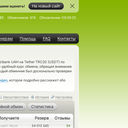
На новый сайт
шаем оценить!
85
Обменников:
616
Обновление:
09:29:35
тнерам
Помощь
FAQ
Контакты
zibank UAH на Tether TRC20 (USDT) по
е удобный курс обмена, обращая внимание
аждый обменник был досконально проверен
идео
, которое подробно расскажет обо
Несоответствие
История
Настройка
йной обмен
Статистика
Получаете
Резерв
Отзывы
1
54 013 345
94
USDT TRC20