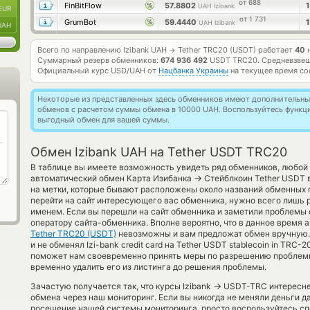
от 688
FinBitFlow
57.8802
UAH Izibank
EUR
от 1 731
GrumBot
59.4440
UAH Izibank
UAH
Всего по направлению Izibank UAH
Tether TRC20 (USDT) работает
40
н
→
Суммарный резерв обменников:
674 936 492
USDT TRC20.
Средневзвеш
Официальный курс
USD/UAH
от
Нацбанка Украины
на текущее время со
Некоторые из представленных здесь обменников имеют дополнительные
обменов с расчетом суммы обмена в 10000 UAH. Воспользуйтесь функ
выгодный обмен для вашей суммы.
Обмен Izibank UAH на Tether USDT TRC20
В таблице вы имеете возможность увидеть ряд обменников, любой 
→
автоматический обмен Карта Изибанка
Стейблкоин Tether USDT 
на метки, которые бывают расположены около названий обменных 
перейти на сайт интересующего вас обменника, нужно всего лишь 
именем. Если вы перешли на сайт обменника и заметили проблемы с
оператору сайта-обменника. Вполне вероятно, что в данное время
Tether TRC20 (USDT)
невозможны и вам предложат обмен вручную. 
и не обменял Izi-bank credit card на Tether USDT stablecoin in TRC-
поможет нам своевременно принять меры по разрешению проблемы
временно удалить его из листинга до решения проблемы.
→
Зачастую получается так, что курсы Izibank
USDT-TRC интереснее
обмена через наш мониторинг. Если вы никогда не меняли деньги 
посещение нашей системы мониторинга, просто воспользуйтесь сп