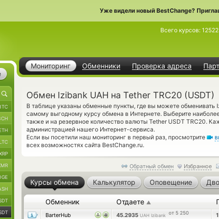
Уже видели новый BestChange? Пригла
Всего курсов:
12522
Мониторинг
Обменники
Проверка адреса
Пар
е
Обмен Izibank UAH на Tether TRC20 (USDT)
В таблице указаны обменные пункты, где вы можете обменивать I
BTC
самому выгодному курсу обмена в Интернете. Выберите наиболе
BCH
также и на резервное количество валюты Tether USDT TRC20. К
администрацией нашего Интернет-сервиса.
ETH
Если вы посетили наш мониторинг в первый раз, просмотрите
в
LTC
всех возможностях сайта BestChange.ru.
XRP
XMR
Обратный обмен
Избранное
OGE
Курсы обмена
Калькулятор
Оповещение
Дво
ASH
SDT
Обменник
Отдаете
▲
SDT
от 5 250
BarterHub
45.2935
UAH Izibank