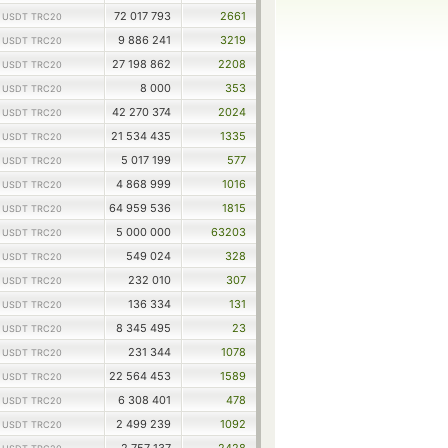
1
72 017 793
2661
USDT TRC20
1
9 886 241
3219
USDT TRC20
1
27 198 862
2208
USDT TRC20
1
8 000
353
USDT TRC20
1
42 270 374
2024
USDT TRC20
1
21 534 435
1335
USDT TRC20
1
5 017 199
577
USDT TRC20
1
4 868 999
1016
USDT TRC20
1
64 959 536
1815
USDT TRC20
1
5 000 000
63203
USDT TRC20
1
549 024
328
USDT TRC20
1
232 010
307
USDT TRC20
1
136 334
131
USDT TRC20
1
8 345 495
23
USDT TRC20
1
231 344
1078
USDT TRC20
1
22 564 453
1589
USDT TRC20
1
6 308 401
478
USDT TRC20
1
2 499 239
1092
USDT TRC20