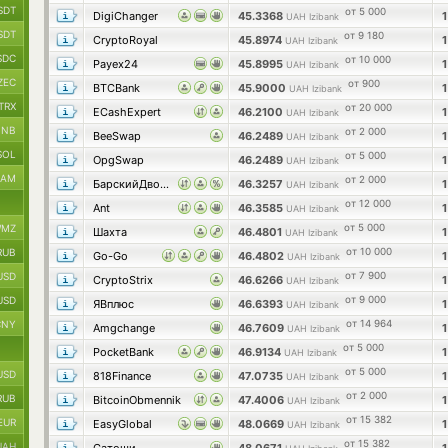
SDT
от 5 000
DigiChanger
45.3368
UAH Izibank
SDT
от 9 180
CryptoRoyal
45.8974
UAH Izibank
SDC
от 10 000
Payex24
45.8995
UAH Izibank
ZEC
от 900
BTCBank
45.9000
UAH Izibank
TRX
от 20 000
ECashExpert
46.2100
UAH Izibank
BNB
от 2 000
BeeSwap
46.2489
UAH Izibank
SOL
от 5 000
OpgSwap
46.2489
UAH Izibank
RAM
от 2 000
БарскийДворОбмен
46.3257
UAH Izibank
от 12 000
Ant
46.3585
UAH Izibank
от 5 000
MZ
Шахта
46.4801
UAH Izibank
от 10 000
RUB
Go-Go
46.4802
UAH Izibank
от 7 900
USD
CryptoStrix
46.6266
UAH Izibank
от 9 000
USD
ЯВплюс
46.6393
UAH Izibank
от 14 964
CNY
Amgchange
46.7609
UAH Izibank
от 5 000
PocketBank
46.9134
UAH Izibank
от 5 000
USD
818Finance
47.0735
UAH Izibank
от 2 000
RUB
BitcoinObmennik
47.4006
UAH Izibank
от 15 382
EUR
EasyGlobal
48.0669
UAH Izibank
от 15 382
UAH