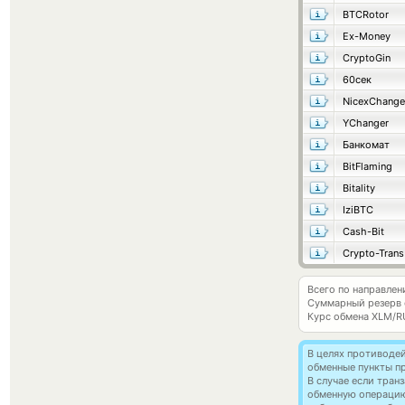
BTCRotor
Ex-Money
CryptoGin
60сек
NicexChange
YChanger
Банкомат
BitFlaming
Bitality
IziBTC
Cash-Bit
Crypto-Trans
Всего по направлен
Суммарный резерв
Курс обмена
XLM/R
В целях противоде
обменные пункты п
В случае если тра
обменную операци