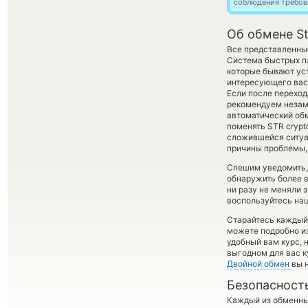
соблюдения требов
Об обмене St
Все представленны
Система быстрых пл
которые бывают уст
интересующего вас 
Если после перехо
рекомендуем незаме
автоматический о
поменять STR crypt
сложившейся ситуа
причины проблемы, 
Спешим уведомить,
обнаружить более в
ни разу не меняли 
воспользуйтесь наш
Старайтесь каждый
можете подробно и
удобный вам курс, 
выгодном для вас к
Двойной обмен
вы н
Безопасност
Каждый из обменны