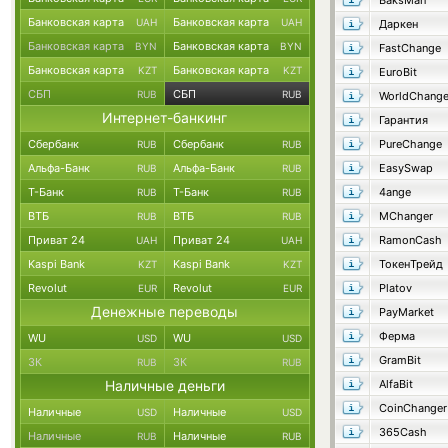
BaksMan
Банковская карта
Банковская карта
UAH
UAH
Даркен
Банковская карта
Банковская карта
BYN
BYN
FastChange
Банковская карта
Банковская карта
KZT
KZT
EuroBit
СБП
СБП
RUB
RUB
WorldChang
Интернет-банкинг
Гарантия
Сбербанк
Сбербанк
PureChange
RUB
RUB
Альфа-Банк
Альфа-Банк
EasySwap
RUB
RUB
Т-Банк
Т-Банк
4ange
RUB
RUB
ВТБ
ВТБ
MChanger
RUB
RUB
Приват 24
Приват 24
RamonCash
UAH
UAH
Kaspi Bank
Kaspi Bank
ТокенТрейд
KZT
KZT
Revolut
Revolut
Platov
EUR
EUR
Денежные переводы
PayMarket
Ферма
WU
WU
USD
USD
GramBit
ЗК
ЗК
RUB
RUB
Наличные деньги
AlfaBit
CoinChanger
Наличные
Наличные
USD
USD
365Cash
Наличные
Наличные
RUB
RUB