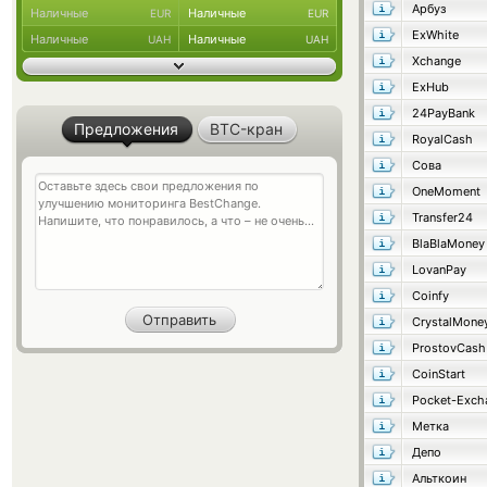
Арбуз
Наличные
Наличные
EUR
EUR
ExWhite
Наличные
Наличные
UAH
UAH
Xchange
ExHub
24PayBank
Предложения
BTC-кран
RoyalCash
Сова
OneMoment
Transfer24
BlaBlaMoney
LovanPay
Coinfy
CrystalMone
ProstovCash
CoinStart
Pocket-Exch
Метка
Депо
Альткоин