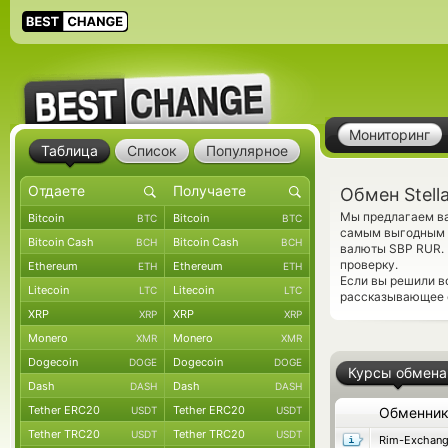
Мониторинг
Таблица
Список
Популярное
Обмен Stell
Мы предлагаем ва
Bitcoin
Bitcoin
BTC
BTC
самым выгодным к
Bitcoin Cash
Bitcoin Cash
BCH
BCH
валюты SBP RUR.
проверку.
Ethereum
Ethereum
ETH
ETH
Если вы решили в
Litecoin
Litecoin
LTC
LTC
рассказывающее 
XRP
XRP
XRP
XRP
Monero
Monero
XMR
XMR
Dogecoin
Dogecoin
DOGE
DOGE
Курсы обмена
Dash
Dash
DASH
DASH
Tether ERC20
Tether ERC20
USDT
USDT
Обменни
Tether TRC20
Tether TRC20
USDT
USDT
Rim-Exchan