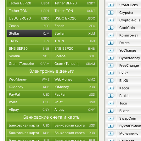
Tether BEP20
Tether BEP20
USDT
USDT
StoreBucks
Tether TON
Tether TON
USDT
USDT
Crypster
USDC ERC20
USDC ERC20
USDC
USDC
Crypto-Polis
Zcash
Zcash
ZEC
ZEC
CoolCoin
Stellar
Stellar
XLM
XLM
Криптомат
TRON
TRON
TRX
TRX
Delets
BNB BEP20
BNB BEP20
BNB
BNB
YoChange
Solana
Solana
SOL
SOL
CyberMoney
Gram (Toncoin)
Gram (Toncoin)
GRAM
GRAM
FreeChange
Электронные деньги
ExBit
WebMoney
WebMoney
WMZ
WMZ
BitKit
ЮMoney
ЮMoney
RUB
RUB
Касса
PayPal
PayPal
USD
USD
Paxbit
Volet
Volet
USD
USD
Tuco
Alipay
Alipay
CNY
CNY
Bixter
Банковские счета и карты
SwapCoin
Банковская карта
Банковская карта
USD
USD
БухтаОбмен
Банковская карта
Банковская карта
RUB
RUB
Монеткинс
Банковская карта
Банковская карта
EUR
EUR