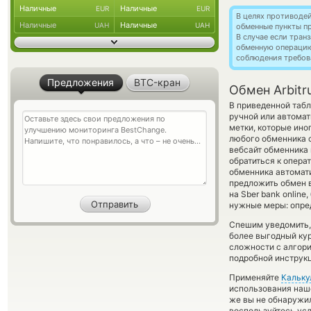
Наличные
Наличные
EUR
EUR
В целях противоде
Наличные
Наличные
UAH
UAH
обменные пункты п
В случае если тра
обменную операци
соблюдения требов
Предложения
BTC-кран
Обмен Arbitr
В приведенной табл
ручной или автома
метки, которые ино
любого обменника с
вебсайт обменника
обратиться к опера
обменника автомат
предложить обмен в
на Sber bank onlin
нужные меры: опред
Спешим уведомить,
более выгодный кур
сложности с алгори
подробной инструкц
Применяйте
Кальку
использования наше
же вы не обнаружил
воспользуйтесь ус