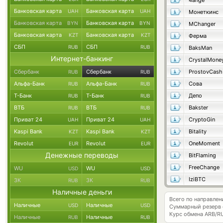
4ange
Банковская карта
Банковская карта
UAH
UAH
Монеткинс
Банковская карта
Банковская карта
BYN
BYN
MChanger
Банковская карта
Банковская карта
KZT
KZT
Ферма
СБП
СБП
RUB
RUB
BaksMan
Интернет-банкинг
CrystalMone
Сбербанк
Сбербанк
ProstovCash
RUB
RUB
Альфа-Банк
Альфа-Банк
Сова
RUB
RUB
Т-Банк
Т-Банк
Депо
RUB
RUB
ВТБ
ВТБ
Bakster
RUB
RUB
Приват 24
Приват 24
CryptoGin
UAH
UAH
Kaspi Bank
Kaspi Bank
Bitality
KZT
KZT
Revolut
Revolut
OneMoment
EUR
EUR
Денежные переводы
BitFlaming
FreeChange
WU
WU
USD
USD
IziBTC
ЗК
ЗК
RUB
RUB
Наличные деньги
Всего по направлен
Наличные
Наличные
USD
USD
Суммарный резерв
Курс обмена
ARB/R
Наличные
Наличные
RUB
RUB