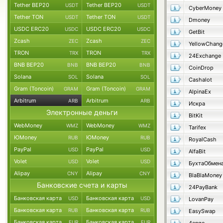
Tether BEP20
Tether BEP20
USDT
USDT
CyberMoney
Tether TON
Tether TON
USDT
USDT
Dmoney
USDC ERC20
USDC ERC20
USDC
USDC
GetBit
Zcash
Zcash
ZEC
ZEC
YellowChang
TRON
TRON
TRX
TRX
24Exchange
BNB BEP20
BNB BEP20
BNB
BNB
CoinDrop
Solana
Solana
SOL
SOL
Cashalot
Gram (Toncoin)
Gram (Toncoin)
GRAM
GRAM
AlpinaEx
Arbitrum
Arbitrum
ARB
ARB
Искра
Электронные деньги
BitKit
WebMoney
WebMoney
WMZ
WMZ
Tarifex
ЮMoney
ЮMoney
RUB
RUB
RoyalCash
PayPal
PayPal
USD
USD
AlfaBit
Volet
Volet
USD
USD
БухтаОбмен
Alipay
Alipay
CNY
CNY
BlaBlaMoney
Банковские счета и карты
24PayBank
Банковская карта
Банковская карта
USD
USD
LovanPay
Банковская карта
Банковская карта
RUB
RUB
EasySwap
Банковская карта
Банковская карта
EUR
EUR