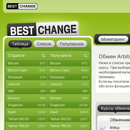
Мониторинг
Таблица
Список
Популярное
Обмен Arbit
Ниже в списке пр
Bitcoin
Bitcoin
BTC
BTC
курсу. При выбор
Bitcoin Cash
Bitcoin Cash
BCH
BCH
необходимой вал
проверку.
Ethereum
Ethereum
ETH
ETH
Если вы посетили
Litecoin
Litecoin
LTC
LTC
обо всех функциях
XRP
XRP
XRP
XRP
Monero
Monero
XMR
XMR
Dogecoin
Dogecoin
DOGE
DOGE
Курсы обмена
Dash
Dash
DASH
DASH
Tether ERC20
Tether ERC20
USDT
USDT
Обменни
Tether TRC20
Tether TRC20
USDT
USDT
BitBuy