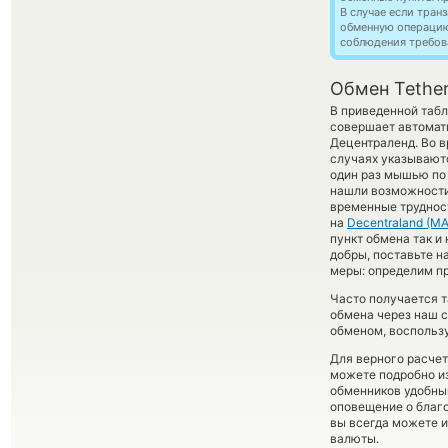
В случае если тра
обменную операци
соблюдения требов
Обмен Tether
В приведенной табл
совершает автомат
Децентраленд. Во в
случаях указываютс
один раз мышью по 
нашли возможности 
временные труднос
на
Decentraland (M
пункт обмена так и 
добры, поставьте н
меры: определим пр
Часто получается 
обмена через наш с
обменом, воспользу
Для верного расчет
можете подробно и
обменников удобный
оповещение о благо
вы всегда можете 
валюты.