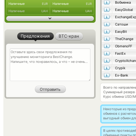
Вобменка
Наличные
Наличные
EUR
EUR
EasyGlobal
Наличные
Наличные
UAH
UAH
ExchangeExp
Сатоши
EasyBit
Предложения
BTC-кран
TheChange
ObmenoFF
FastEx
CryptoXchan
Crypik
Ex-Bank
Всего по направлен
Суммарный резерв
Курс обмена
USD/M
Некоторые из пред
обменов с расчето
выгодный обмен дл
В целях противоде
обменные пункты п