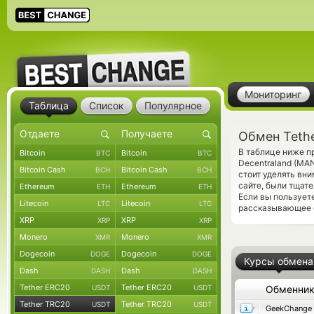
Мониторинг
Таблица
Список
Популярное
Обмен Tethe
В таблице ниже п
Bitcoin
Bitcoin
BTC
BTC
Decentraland (MA
Bitcoin Cash
Bitcoin Cash
BCH
BCH
стоит уделять вн
сайте, были тщат
Ethereum
Ethereum
ETH
ETH
Если вы пользует
Litecoin
Litecoin
LTC
LTC
рассказывающее 
XRP
XRP
XRP
XRP
Monero
Monero
XMR
XMR
Dogecoin
Dogecoin
DOGE
DOGE
Курсы обмена
Dash
Dash
DASH
DASH
Tether ERC20
Tether ERC20
USDT
USDT
Обменни
Tether TRC20
Tether TRC20
USDT
USDT
GeekChange