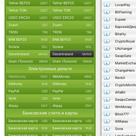
Tether BEP20
Tether BEP20
USDT
USDT
LovanPay
Tether TON
Tether TON
USDT
USDT
BitFlaming
USDC ERC20
USDC ERC20
USDC
USDC
Expeer
Zcash
Zcash
ZEC
ZEC
БарскийДво
TRON
TRON
TRX
TRX
Bitality
BNB BEP20
BNB BEP20
BNB
BNB
CryptoRoyal
Solana
Solana
SOL
SOL
UAchanger
Decentraland
Decentraland
MANA
MANA
SwapGate
Gram (Toncoin)
Gram (Toncoin)
GRAM
GRAM
MarketExcha
Электронные деньги
ChangeHero
WebMoney
WebMoney
WMZ
WMZ
Revbit
ЮMoney
ЮMoney
RUB
RUB
CryptoMonit
PayPal
PayPal
USD
USD
AlfaBit
Volet
Volet
USD
USD
SwapsCenter
Alipay
Alipay
CNY
CNY
WmMoney
Банковские счета и карты
Bitok777
Банковская карта
Банковская карта
USD
USD
99Rates
Банковская карта
Банковская карта
RUB
RUB
Sona
Банковская карта
Банковская карта
EUR
EUR