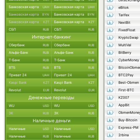
LetsExchang
Банковская карта
Банковская карта
UAH
UAH
eBitok
Банковская карта
Банковская карта
BYN
BYN
Tarifex
Банковская карта
Банковская карта
KZT
KZT
NextBit
СБП
СБП
RUB
RUB
FixedFloat
Интернет-банкинг
KryptoSwap
Сбербанк
Сбербанк
MultiVal
RUB
RUB
Альфа-Банк
Альфа-Банк
BitBerry
RUB
RUB
Т-Банк
Т-Банк
CyberMoney
RUB
RUB
ВТБ
ВТБ
BitcoinObme
RUB
RUB
Приват 24
Приват 24
BTC2Pay
UAH
UAH
Kaspi Bank
Kaspi Bank
Best-Obmen
KZT
KZT
Revolut
Revolut
First-BTC
EUR
EUR
Денежные переводы
KZ007
AppBit
WU
WU
USD
USD
ObmenMone
ЗК
ЗК
RUB
RUB
Наличные деньги
Buy-Bitcoin
Express-PM
Наличные
Наличные
USD
USD
2rbina
Наличные
Наличные
RUB
RUB