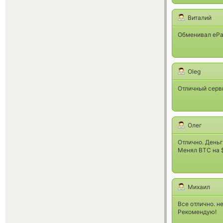
Виталий
Обменивал ePay
Oleg
Отличный серви
Олег
Отлично. День
Менял ВТС на 
Михаил
Все отлично. н
Рекомендую!