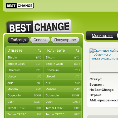
Мониторинг
Таблица
Список
Популярное
Bitcoin
Bitcoin
BTC
BTC
Bitcoin Cash
Bitcoin Cash
BCH
BCH
Ethereum
Ethereum
ETH
ETH
Litecoin
Litecoin
LTC
LTC
Статус:
XRP
XRP
XRP
XRP
Возраст:
Monero
Monero
XMR
XMR
На BestChange:
Страна:
Dogecoin
Dogecoin
DOGE
DOGE
AML-прозрачност
Dash
Dash
DASH
DASH
Tether ERC20
Tether ERC20
USDT
USDT
Tether TRC20
Tether TRC20
USDT
USDT