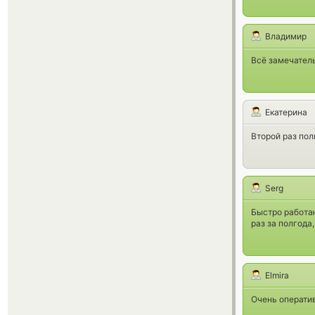
Владимир
Всё замечател
Екатерина
Второй раз пол
Serg
Быстро работаю
раз за полгода
Elmira
Очень оператив