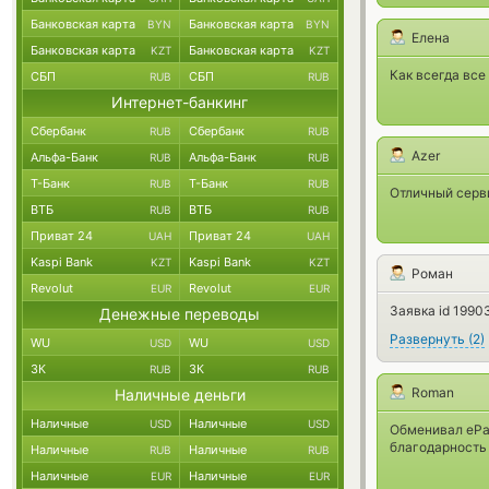
Банковская карта
Банковская карта
BYN
BYN
Елена
Банковская карта
Банковская карта
KZT
KZT
Как всегда все
СБП
СБП
RUB
RUB
Интернет-банкинг
Сбербанк
Сбербанк
RUB
RUB
Azer
Альфа-Банк
Альфа-Банк
RUB
RUB
Т-Банк
Т-Банк
RUB
RUB
Отличный серви
ВТБ
ВТБ
RUB
RUB
Приват 24
Приват 24
UAH
UAH
Kaspi Bank
Kaspi Bank
KZT
KZT
Роман
Revolut
Revolut
EUR
EUR
Заявка id 1990
Денежные переводы
Развернуть
(
2
)
WU
WU
USD
USD
ЗК
ЗК
RUB
RUB
Roman
Наличные деньги
Наличные
Наличные
USD
USD
Обменивал ePay
благодарность 
Наличные
Наличные
RUB
RUB
Наличные
Наличные
EUR
EUR