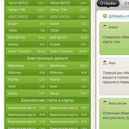
Отзывы
Ст
Tether BEP20
Tether BEP20
USDT
USDT
Tether TON
Tether TON
USDT
USDT
Добавить о
USDC ERC20
USDC ERC20
USDC
USDC
Zcash
Zcash
ZEC
ZEC
Artem
TRON
TRON
TRX
TRX
Совершил обме
BNB BEP20
BNB BEP20
BNB
BNB
карту visa.
Solana
Solana
SOL
SOL
Gram (Toncoin)
Gram (Toncoin)
GRAM
GRAM
Электронные деньги
Alex
WebMoney
WebMoney
WMZ
WMZ
ЮMoney
ЮMoney
Первый раз обм
RUB
RUB
вошел в положе
PayPal
PayPal
USD
USD
пришли в первы
Volet
Volet
USD
USD
Alipay
Alipay
CNY
CNY
Банковские счета и карты
Анастасия
Банковская карта
Банковская карта
USD
USD
Отличный обмен
Банковская карта
Банковская карта
RUB
RUB
консультанту 
Банковская карта
Банковская карта
EUR
EUR
Банковская карта
Банковская карта
UAH
UAH