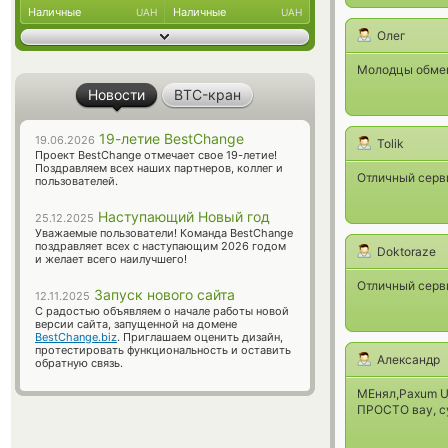
Наличные
Наличные
UAH
UAH
Олег
Молодцы обмен
Новости
BTC-кран
19-летие BestChange
19.06.2026
Tolik
Проект BestChange отмечает свое 19-летие!
Поздравляем всех наших партнеров, коллег и
Отличный серви
пользователей.
Наступающий Новый год
25.12.2025
Уважаемые пользователи! Команда BestChange
поздравляет всех с наступающим 2026 годом
Doktoraze
и желает всего наилучшего!
Отличный серви
Запуск нового сайта
12.11.2025
С радостью объявляем о начале работы новой
версии сайта, запущенной на домене
BestChange.biz
. Приглашаем оценить дизайн,
протестировать функциональность и оставить
Александр
обратную связь.
МЕнял,Paxum US
ПРОСТО вау, су