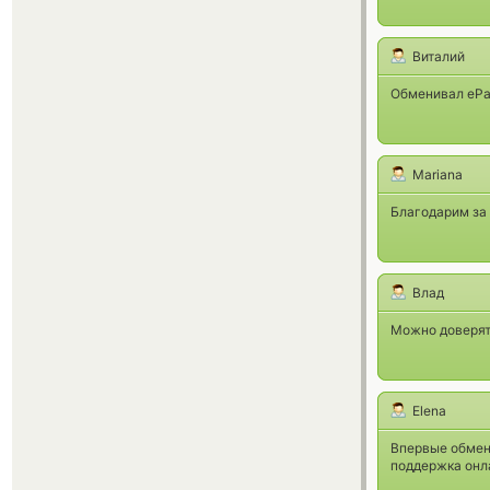
Виталий
Обменивал ePay
Mariana
Благодарим за 
Влад
Можно доверят
Elena
Впервые обмени
поддержка онла