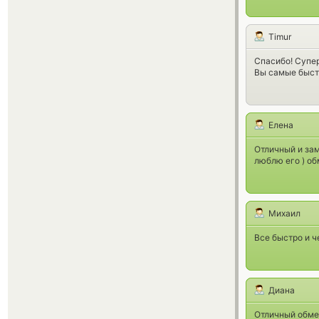
Timur
Спасибо! Супер
Вы самые быст
Елена
Отличный и за
люблю его ) об
Михаил
Все быстро и ч
Диана
Отличный обме