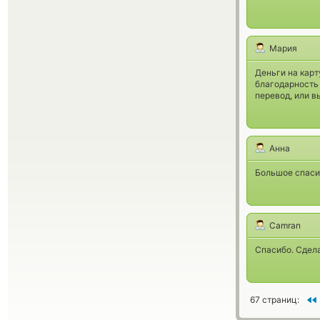
Мария
Деньги на карту
благодарность з
перевод, или в
Анна
Большое спасиб
Camran
Спасибо. Сдела
67 страниц: