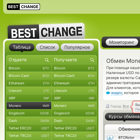
Мониторинг
Таблица
Список
Популярное
Обмен Mone
При помощи нашег
Bitcoin
Bitcoin
BTC
BTC
Наличные USD по 
Bitcoin Cash
Bitcoin Cash
BCH
BCH
резерв валюты Ca
администраторам
Ethereum
Ethereum
ETH
ETH
Для клиентов, ко
Litecoin
Litecoin
LTC
LTC
видео
, которое
XRP
XRP
XRP
XRP
Вы
Monero
Monero
XMR
XMR
Город:
Все
Нь
Dogecoin
Dogecoin
DOGE
DOGE
Курсы обмена
Dash
Dash
DASH
DASH
Tether ERC20
Tether ERC20
USDT
USDT
Обменни
Tether TRC20
Tether TRC20
USDT
USDT
BTCRotor