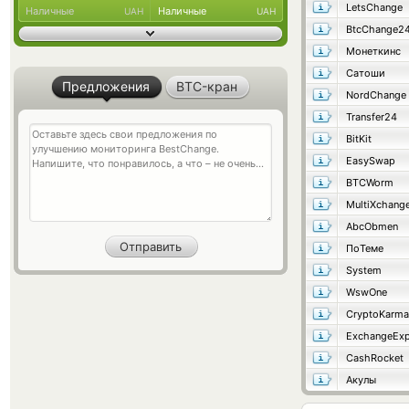
LetsChange
Наличные
Наличные
UAH
UAH
BtcChange2
Монеткинс
Сатоши
Предложения
BTC-кран
NordChange
Transfer24
BitKit
EasySwap
BTCWorm
MultiXchang
AbcObmen
ПоТеме
System
WswOne
CryptoKarma
ExchangeExp
CashRocket
Акулы