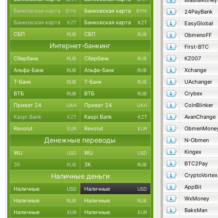
BlaBlaMoney
Банковская карта
Банковская карта
BYN
BYN
24PayBank
Банковская карта
Банковская карта
KZT
KZT
EasyGlobal
СБП
СБП
RUB
RUB
ObmenoFF
Интернет-банкинг
First-BTC
Сбербанк
Сбербанк
KZ007
RUB
RUB
Альфа-Банк
Альфа-Банк
Xchange
RUB
RUB
Т-Банк
Т-Банк
UAchanger
RUB
RUB
ВТБ
ВТБ
Crybex
RUB
RUB
Приват 24
Приват 24
CoinBlinker
UAH
UAH
Kaspi Bank
Kaspi Bank
AvanChange
KZT
KZT
Revolut
Revolut
ObmenMone
EUR
EUR
Денежные переводы
N-Obmen
Kingex
WU
WU
USD
USD
BTC2Pay
ЗК
ЗК
RUB
RUB
Наличные деньги
CryptoVortex
AppBit
Наличные
Наличные
USD
USD
WxMoney
Наличные
Наличные
RUB
RUB
BaksMan
Наличные
Наличные
EUR
EUR