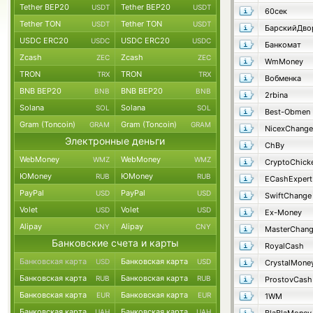
Tether BEP20
Tether BEP20
USDT
USDT
60сек
Tether TON
Tether TON
USDT
USDT
USDC ERC20
USDC ERC20
USDC
USDC
Банкомат
Zcash
Zcash
ZEC
ZEC
WmMoney
TRON
TRON
TRX
TRX
Вобменка
BNB BEP20
BNB BEP20
BNB
BNB
2rbina
Solana
Solana
SOL
SOL
Best-Obmen
Gram (Toncoin)
Gram (Toncoin)
GRAM
GRAM
NicexChange
Электронные деньги
ChBy
WebMoney
WebMoney
WMZ
WMZ
CryptoChick
ЮMoney
ЮMoney
RUB
RUB
ECashExpert
PayPal
PayPal
USD
USD
SwiftChange
Volet
Volet
USD
USD
Ex-Money
Alipay
Alipay
CNY
CNY
MasterChan
Банковские счета и карты
RoyalCash
Банковская карта
Банковская карта
USD
USD
CrystalMone
Банковская карта
Банковская карта
RUB
RUB
ProstovCash
Банковская карта
Банковская карта
EUR
EUR
1WM
Банковская карта
Банковская карта
UAH
UAH