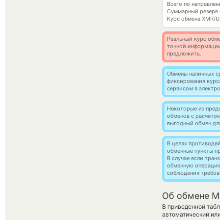
Всего по направле
Суммарный резерв
Курс обмена
XMR/U
Реальный курс обме
точной информации
предложить.
Обмены наличных с
фиксирования курс
сервисом в электр
Некоторые из пред
обменов с расчето
выгодный обмен дл
В целях противоде
обменные пункты п
В случае если тра
обменную операци
соблюдения требов
Об обмене M
В приведенной табл
автоматический ил