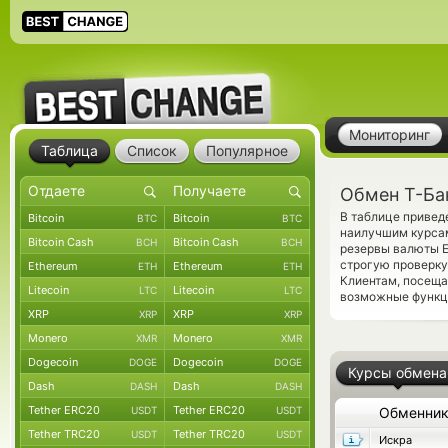
Мониторинг
Таблица
Список
Популярное
Обмен Т-Ба
В таблице привед
Bitcoin
Bitcoin
BTC
BTC
наилучшим курсам
Bitcoin Cash
Bitcoin Cash
BCH
BCH
резервы валюты E
строгую проверку
Ethereum
Ethereum
ETH
ETH
Клиентам, посещ
Litecoin
Litecoin
LTC
LTC
возможные функци
XRP
XRP
XRP
XRP
Monero
Monero
XMR
XMR
Dogecoin
Dogecoin
DOGE
DOGE
Курсы обмена
Dash
Dash
DASH
DASH
Tether ERC20
Tether ERC20
USDT
USDT
Обменни
Tether TRC20
Tether TRC20
USDT
USDT
Искра