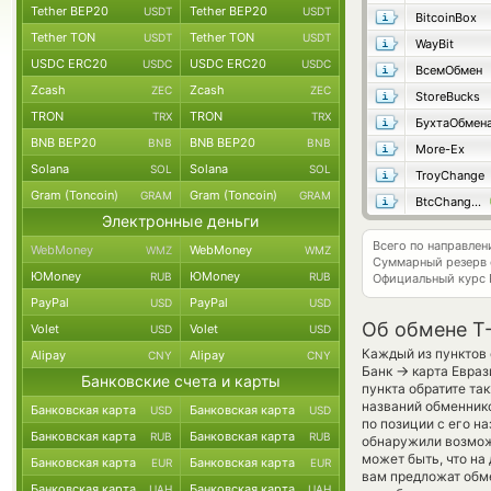
Tether BEP20
Tether BEP20
USDT
USDT
BitcoinBox
Tether TON
Tether TON
USDT
USDT
WayBit
USDC ERC20
USDC ERC20
USDC
USDC
ВсемОбмен
Zcash
Zcash
ZEC
ZEC
StoreBucks
TRON
TRON
TRX
TRX
БухтаОбмен
BNB BEP20
BNB BEP20
BNB
BNB
More-Ex
Solana
Solana
SOL
SOL
TroyChange
Gram (Toncoin)
Gram (Toncoin)
GRAM
GRAM
BtcChange24
Электронные деньги
Всего по направле
WebMoney
WebMoney
WMZ
WMZ
Суммарный резерв
ЮMoney
ЮMoney
RUB
RUB
Официальный курс
PayPal
PayPal
USD
USD
Об обмене T-
Volet
Volet
USD
USD
Каждый из пунктов 
Alipay
Alipay
CNY
CNY
→
Банк
карта Евраз
Банковские счета и карты
пункта обратите та
названий обменник
Банковская карта
Банковская карта
USD
USD
по позиции с его на
Банковская карта
Банковская карта
RUB
RUB
обнаружили возможн
может быть, что н
Банковская карта
Банковская карта
EUR
EUR
вам предложат обмен
Банковская карта
Банковская карта
UAH
UAH