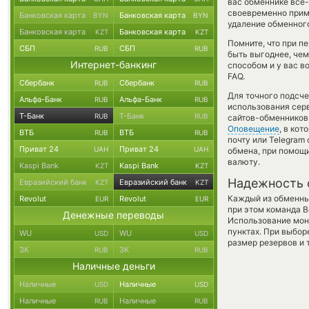
вас обменнике все-
своевременно прим
Банковская карта
Банковская карта
BYN
BYN
удаление обменного
Банковская карта
Банковская карта
KZT
KZT
Помните, что при п
СБП
СБП
RUB
RUB
быть выгоднее, чем
Интернет-банкинг
способом и у вас в
FAQ.
Сбербанк
Сбербанк
RUB
RUB
Для точного подсче
Альфа-Банк
Альфа-Банк
RUB
RUB
использования серв
Т-Банк
Т-Банк
RUB
RUB
сайтов-обменников
Оповещение
, в ко
ВТБ
ВТБ
RUB
RUB
почту или Telegram
Приват 24
Приват 24
UAH
UAH
обмена, при помощ
валюту.
Kaspi Bank
Kaspi Bank
KZT
KZT
Надежность 
Евразийский банк
Евразийский банк
KZT
KZT
Каждый из обменны
Revolut
Revolut
EUR
EUR
при этом команда 
Денежные переводы
Использование мон
пунктах. При выбор
WU
WU
USD
USD
размер резервов и 
ЗК
ЗК
RUB
RUB
Наличные деньги
Наличные
Наличные
USD
USD
Наличные
Наличные
RUB
RUB