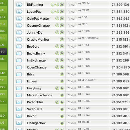
SDT
от 33.74
BitFlaming
1
74 399 134
XMR
SDT
от 27.01
LovanPay
1
74 384 38
XMR
SDC
от 150
CoinPayMaster
1
74 362 96
XMR
ZEC
от 350
CosmoChanger
1
74 331 192
XMR
TRX
от 13.68
JohnnyDo
1
74 232 35
XMR
BNB
от 9.55031652
CryptoMonitor
1
74 215 183
XMR
SOL
от 13.14
BroGuru
1
74 212 591
XMR
HIB
от 13.68
BucksBunny
1
74 212 341
XMR
RAM
от 13.68
ImExchanger
1
74 212 299
XMR
от 13.68
OpenChange
1
74 204 87
XMR
от 13.63
MZ
Bitsz
1
74 186 598
XMR
от 4.0963461
RUB
Expeer
1
74 180 08
XMR
от 10.96
USD
EasyBusy
1
74 158 692
XMR
от 13.63
USD
MarketExchange
1
74 158 692
XMR
от 10.96
CNY
ProtonPlus
1
74 151 271
XMR
от 13.64
SwapGate
1
74 133 810
XMR
от 13.63
USD
Revbit
1
74 103 40
XMR
от 91.45
RUB
ChangeNow
1
74 103 40
XMR
от 10.96
EUR