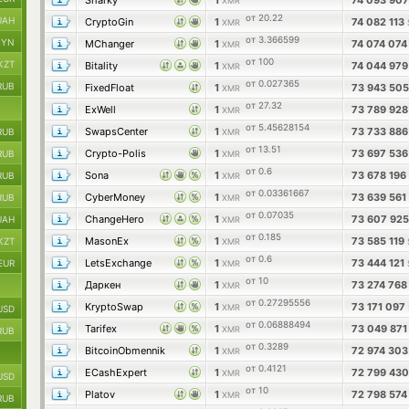
Sharky
1
74 093 90
XMR
от 20.22
UAH
CryptoGin
1
74 082 113
XMR
от 3.366599
BYN
MChanger
1
74 074 07
XMR
от 100
KZT
Bitality
1
74 044 97
XMR
от 0.027365
RUB
FixedFloat
1
73 943 50
XMR
от 27.32
ExWell
1
73 789 92
XMR
от 5.45628154
SwapsCenter
1
73 733 88
RUB
XMR
от 13.51
Crypto-Polis
1
73 697 53
RUB
XMR
от 0.6
Sona
1
73 678 196
RUB
XMR
от 0.03361667
CyberMoney
1
73 639 561
RUB
XMR
от 0.07035
ChangeHero
1
73 607 92
UAH
XMR
от 0.185
MasonEx
1
73 585 119
KZT
XMR
от 0.6
LetsExchange
1
73 444 121
EUR
XMR
от 10
Даркен
1
73 274 76
XMR
от 0.27295556
KryptoSwap
1
73 171 097
XMR
USD
от 0.06888494
Tarifex
1
73 049 87
XMR
RUB
от 0.3289
BitcoinObmennik
1
72 974 30
XMR
от 0.4121
ECashExpert
1
72 799 43
XMR
USD
от 10
Platov
1
72 798 57
XMR
RUB