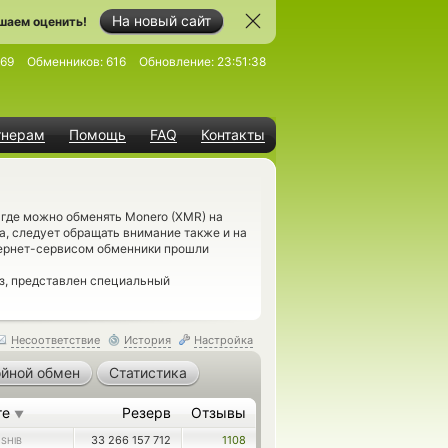
На новый сайт
шаем оценить!
69
Обменников:
616
Обновление:
23:51:38
тнерам
Помощь
FAQ
Контакты
где можно обменять Monero (XMR) на
а, следует обращать внимание также и на
тернет-сервисом обменники прошли
з, представлен специальный
Несоответствие
История
Настройка
йной обмен
Статистика
те
Резерв
Отзывы
▼
6
33 266 157 712
1108
SHIB