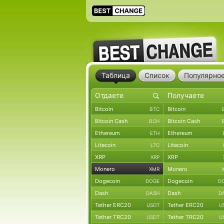
Таблица
Список
Популярно
Bitcoin
Bitcoin
BTC
Bitcoin Cash
Bitcoin Cash
BCH
Ethereum
Ethereum
ETH
Litecoin
Litecoin
LTC
XRP
XRP
XRP
Monero
Monero
XMR
Dogecoin
Dogecoin
DOGE
D
Dash
Dash
DASH
D
Tether ERC20
Tether ERC20
USDT
U
Tether TRC20
Tether TRC20
USDT
U