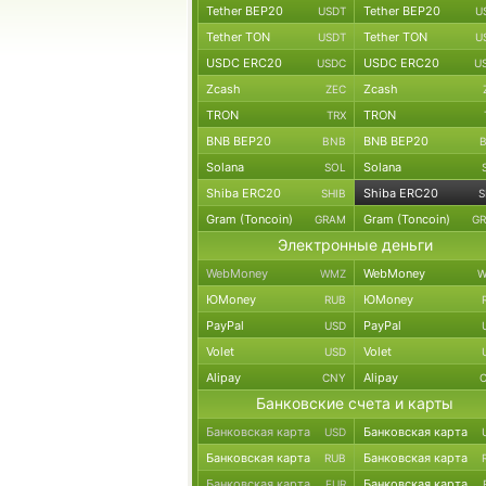
Tether BEP20
Tether BEP20
USDT
U
Tether TON
Tether TON
USDT
U
USDC ERC20
USDC ERC20
USDC
U
Zcash
Zcash
ZEC
TRON
TRON
TRX
BNB BEP20
BNB BEP20
BNB
Solana
Solana
SOL
Shiba ERC20
Shiba ERC20
SHIB
S
Gram (Toncoin)
Gram (Toncoin)
GRAM
G
Электронные деньги
WebMoney
WebMoney
WMZ
W
ЮMoney
ЮMoney
RUB
PayPal
PayPal
USD
Volet
Volet
USD
Alipay
Alipay
CNY
Банковские счета и карты
Банковская карта
Банковская карта
USD
Банковская карта
Банковская карта
RUB
Банковская карта
Банковская карта
EUR