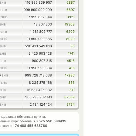
116 835 839 957
6887
SHIB
7
999 999 999 999
6697
SHIB
3
7 999 852 344
3921
SHIB
18 807 303
19368
SHIB
2
1 981 802 777
6209
SHIB
5
11 950 990 385
8020
SHIB
530 413 549 816
35
SHIB
2 425 603 128
4741
SHIB
900 307 215
4516
SHIB
0
11 950 990 384
416
SHIB
0
999 728 718 638
17286
SHIB
4
8 234 375 166
836
SHIB
16 687 425 932
811
SHIB
966 793 902 141
87509
SHIB
2 134 124 124
3734
SHIB
надежных обменных пункта.
енный курс обмена:
73 575 550.598435
ставляет
74 488 455.685780