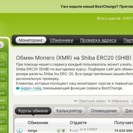
Уже видели новый BestChange? Пригла
Всего курсов:
10607
Мониторинг
Обменники
Проверка адреса
Пар
е
Обмен Monero (XMR) на Shiba ERC20 (SHIB)
При помощи нашего сервиса каждый пользователь может узнать, 
BTC
Shiba ERC20 (SHIB) по выгодному курсу. Подбирая сайт для обмен
BCH
резерв валюты Shiba Inu ERC-20. Все представленные нашим Ин
доскональную проверку.
ETH
Клиентам, которые посещают наш мониторинг курсов в первый ра
LTC
видео-гайд
, показывающий функции сервиса BestChange.
XRP
XMR
Обратный обмен
Избранное
OGE
Курсы обмена
Калькулятор
Оповещение
Дво
ASH
SDT
Обменник
Отдаете
Получае
SDT
от 6.732857
4ange
1
74 626 86
XMR