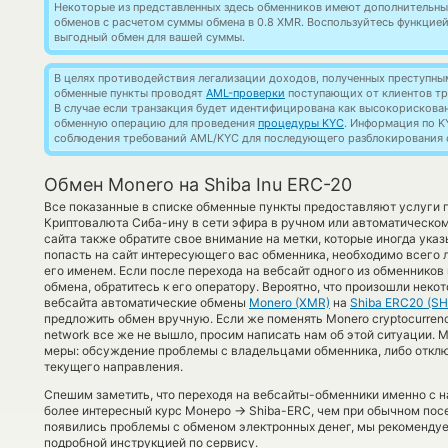
Некоторые из представленных здесь обменников имеют дополнительные
обменов с расчетом суммы обмена в 0.8 XMR. Воспользуйтесь функцие
выгодный обмен для вашей суммы.
В целях противодействия легализации доходов, полученных преступны
обменные пункты проводят
AML-проверки
поступающих от клиентов тр
В случае если транзакция будет идентифицирована как высокорискова
обменную операцию для проведения
процедуры KYC
. Информация по K
соблюдения требований AML/KYC для последующего разблокирования с
Обмен Monero на Shiba Inu ERC-20
Все показанные в списке обменные пункты предоставляют услуги
Криптовалюта Сиба-ину в сети эфира в ручном или автоматическо
сайта также обратите свое внимание на метки, которые иногда указ
попасть на сайт интересующего вас обменника, необходимо всего 
его именем. Если после перехода на вебсайт одного из обменнико
обмена, обратитесь к его оператору. Вероятно, что произошли неко
вебсайта автоматические обмены
Monero (XMR)
на
Shiba ERC20 (SH
предложить обмен вручную. Если же поменять Monero cryptocurrency
network все же не вышло, просим написать нам об этой ситуации.
меры: обсуждение проблемы с владельцами обменника, либо отклю
текущего направления.
Спешим заметить, что переходя на вебсайты-обменники именно с 
→
более интересный курс Монеро
Shiba-ERC, чем при обычном посе
появились проблемы с обменом электронных денег, мы рекомендуе
подробной инструкцией по сервису.