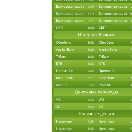
Банковская карта
Банковская карта
UAH
Банковская карта
Банковская карта
BYN
Банковская карта
Банковская карта
KZT
СБП
СБП
RUB
Интернет-банкинг
Сбербанк
Сбербанк
RUB
Альфа-Банк
Альфа-Банк
RUB
Т-Банк
Т-Банк
RUB
ВТБ
ВТБ
RUB
Приват 24
Приват 24
UAH
Kaspi Bank
Kaspi Bank
KZT
Revolut
Revolut
EUR
Денежные переводы
WU
WU
USD
ЗК
ЗК
RUB
Наличные деньги
Наличные
Наличные
USD
Наличные
Наличные
RUB