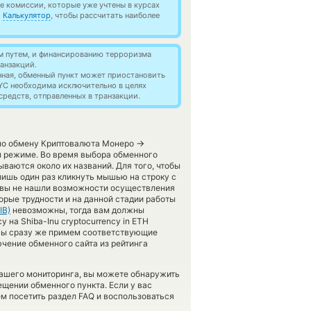
 комиссии, которые уже учтены в курсах
й
Калькулятор
, чтобы рассчитать наиболее
м путем, и финансированию терроризма
анзакций.
нная, обменный пункт может приостановить
YC необходима исключительно в целях
редств, отправленных в транзакции.
→
 по обмену Криптовалюта Монеро
м режиме. Во время выбора обменного
ываются около их названий. Для того, чтобы
лишь один раз кликнуть мышью на строку с
в вы не нашли возможности осуществления
торые трудности и на данной стадии работы
IB)
невозможны, тогда вам должны
 на Shiba-Inu cryptocurrency in ETH
 Мы сразу же примем соответствующие
чение обменного сайта из рейтинга
нашего мониторинга, вы можете обнаружить
щении обменного пункта. Если у вас
м посетить раздел FAQ и воспользоваться