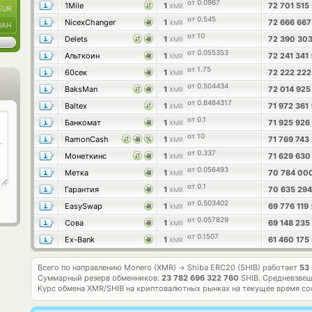
от 0.0967
1Mile
1
72 701 515
XMR
EUR
от 0.545
NicexChanger
1
72 666 66
XMR
UAH
от 10
Delets
1
72 390 30
XMR
от 0.055353
Альткоин
1
72 241 341
XMR
от 1.75
60сек
1
72 222 22
XMR
от 0.504434
BaksMan
1
72 014 92
XMR
от 0.8484317
Baltex
1
71 972 361
XMR
от 0.1
Банкомат
1
71 925 926
XMR
от 10
RamonCash
1
71 769 743
XMR
от 0.337
Монеткинс
1
71 629 63
XMR
от 0.056493
Метка
1
70 784 00
XMR
от 0.1
Гарантия
1
70 635 29
XMR
от 0.503402
EasySwap
1
69 776 119
XMR
от 0.057829
Сова
1
69 148 235
XMR
от 0.1507
Ex-Bank
1
61 460 175
XMR
Всего по направлению Monero (XMR)
Shiba ERC20 (SHIB) работает
53
→
Суммарный резерв обменников:
23 782 696 322 760
SHIB.
Средневзвеш
Курс обмена
XMR/SHIB
на криптовалютных рынках на текущее время со