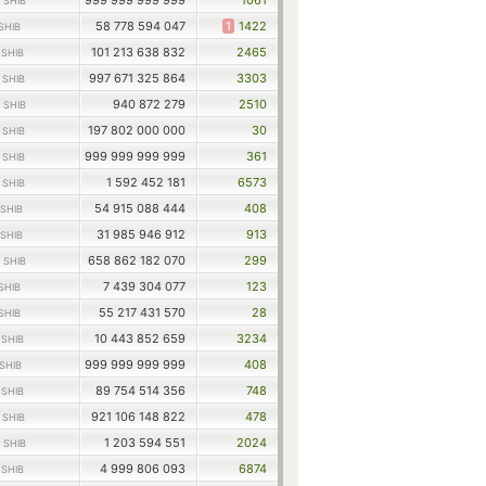
7
999 999 999 999
1061
SHIB
58 778 594 047
1
1422
SHIB
4
101 213 638 832
2465
SHIB
9
997 671 325 864
3303
SHIB
5
940 872 279
2510
SHIB
8
197 802 000 000
30
SHIB
6
999 999 999 999
361
SHIB
6
1 592 452 181
6573
SHIB
54 915 088 444
408
SHIB
31 985 946 912
913
SHIB
5
658 862 182 070
299
SHIB
7 439 304 077
123
SHIB
55 217 431 570
28
SHIB
8
10 443 852 659
3234
SHIB
999 999 999 999
408
SHIB
1
89 754 514 356
748
SHIB
3
921 106 148 822
478
SHIB
0
1 203 594 551
2024
SHIB
4
4 999 806 093
6874
SHIB