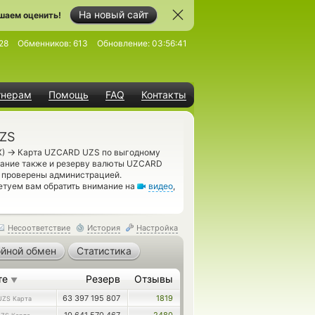
На новый сайт
шаем оценить!
28
Обменников:
613
Обновление:
03:56:41
тнерам
Помощь
FAQ
Контакты
UZS
→
X)
Карта UZCARD UZS по выгодному
имание также и резерву валюты UZCARD
о проверены администрацией.
етуем вам обратить внимание на
видео
,
Несоответствие
История
Настройка
йной обмен
Статистика
те
Резерв
Отзывы
▼
63 397 195 807
1819
UZS Карта