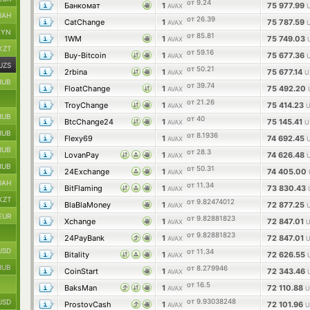
от 9.24
Банкомат
1
75 977.99
AVAX
UAH
от 26.39
CatChange
1
75 787.59
AVAX
BYN
от 85.81
1WM
1
75 749.03
AVAX
KZT
от 59.16
Buy-Bitcoin
1
75 677.36
AVAX
UZS
от 50.21
2rbina
1
75 677.14
AVAX
U
RUB
от 39.74
FloatChange
1
75 492.20
AVAX
от 21.26
TroyChange
1
75 414.23
AVAX
U
RUB
от 40
BtcChange24
1
75 145.41
AVAX
U
RUB
от 8.1936
Flexy69
1
74 692.45
AVAX
RUB
от 28.3
LovanPay
1
74 626.48
AVAX
RUB
от 50.31
24Exchange
1
74 405.00
AVAX
UAH
от 11.34
BitFlaming
1
73 830.43
AVAX
KZT
от 9.82474012
BlaBlaMoney
1
72 877.25
AVAX
EUR
от 9.82881823
Xchange
1
72 847.01
AVAX
U
от 9.82881823
24PayBank
1
72 847.01
AVAX
U
USD
от 11.34
Bitality
1
72 626.55
AVAX
RUB
от 8.279946
CoinStart
1
72 343.46
AVAX
от 16.5
BaksMan
1
72 110.88
AVAX
U
от 9.93038248
USD
ProstovCash
1
72 101.96
AVAX
U