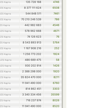
135 728 168
4746
UZS Карта
8 377 111 624
6508
UZS Карта
544 848 511
7461
UZS Карта
70 210 246 539
786
UZS Карта
442 982 683
4546
ZS Карта
578 962 668
4671
UZS Карта
74 126 623
76
ZS Карта
8 543 893 913
5764
ZS Карта
1 167 908 216
252
UZS Карта
1 256 773 202
1924
UZS Карта
486 689 475
58
UZS Карта
930 202 914
1426
UZS Карта
2 388 298 000
1920
UZS Карта
35 824 470 000
8211
ZS Карта
11 941 490 000
6760
ZS Карта
814 862 451
3303
UZS Карта
3 340 334 456
35599
UZS Карта
716 237 974
8026
ZS Карта
11 941 490 000
8520
ZS Карта