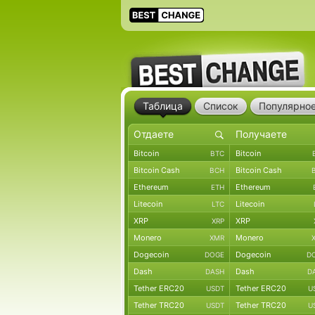
Таблица
Список
Популярно
Bitcoin
Bitcoin
BTC
Bitcoin Cash
Bitcoin Cash
BCH
Ethereum
Ethereum
ETH
Litecoin
Litecoin
LTC
XRP
XRP
XRP
Monero
Monero
XMR
Dogecoin
Dogecoin
DOGE
D
Dash
Dash
DASH
D
Tether ERC20
Tether ERC20
USDT
U
Tether TRC20
Tether TRC20
USDT
U