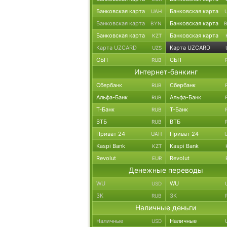
Банковская карта
Банковская карта
UAH
Банковская карта
Банковская карта
BYN
Банковская карта
Банковская карта
KZT
Карта UZCARD
Карта UZCARD
UZS
СБП
СБП
RUB
Интернет-банкинг
Сбербанк
Сбербанк
RUB
Альфа-Банк
Альфа-Банк
RUB
Т-Банк
Т-Банк
RUB
ВТБ
ВТБ
RUB
Приват 24
Приват 24
UAH
Kaspi Bank
Kaspi Bank
KZT
Revolut
Revolut
EUR
Денежные переводы
WU
WU
USD
ЗК
ЗК
RUB
Наличные деньги
Наличные
Наличные
USD