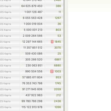
10 641 570 467
2480
ZS Карта
64 625 879 450
386
UZS Карта
1 001 126 487
11
UZS Карта
6 055 563 428
1267
UZS Карта
1 000 019 004
36
UZS Карта
5 000 001 213
803
ZS Карта
2 009 264 566
53
UZS Карта
12 297 144 665
1
1845
ZS Карта
11 357 851 512
3070
UZS Карта
509 430 086
25
UZS Карта
305 266 520
6861
UZS Карта
230 063 951
6880
UZS Карта
990 504 556
2
1003
UZS Карта
57 885 611 804
953
ZS Карта
76 353 743 798
1745
ZS Карта
91 271 945 606
2059
UZS Карта
437 922 983
212
UZS Карта
99 780 766 298
2436
ZS Карта
115 122 913 978
1096
UZS Карта