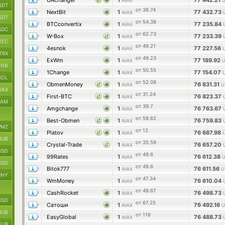
UAchanger
1
77 442.21
AVAX
U
SDT
от 38.74
NextBit
1
77 432.73
AVAX
SDT
от 54.38
BTCconvertix
1
77 235.84
AVAX
SDC
от 62.73
W-Box
1
77 233.39
AVAX
ZEC
от 49.21
4esnok
1
77 227.56
AVAX
TRX
от 49.23
ExWm
1
77 189.92
AVAX
U
BNB
от 50.55
1Change
1
77 154.07
AVAX
SOL
от 52.08
ObmenMoney
1
76 831.31
AVAX
U
VAX
от 31.24
First-BTC
1
76 823.37
AVAX
RAM
от 39.7
Amgchange
1
76 763.67
AVAX
от 58.62
Best-Obmen
1
76 759.83
AVAX
MZ
от 12
Platov
1
76 687.98
AVAX
RUB
от 35.59
Crystal-Trade
1
76 657.20
AVAX
USD
от 49.6
99Rates
1
76 612.38
AVAX
U
USD
от 49.6
Bitok777
1
76 611.56
AVAX
U
CNY
от 47.34
WmMoney
1
76 610.04
AVAX
от 49.67
CashRocket
1
76 498.73
AVAX
USD
от 67.25
Сатоши
1
76 492.16
AVAX
U
RUB
от 116
EasyGlobal
1
76 488.73
AVAX
EUR