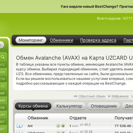
Уже видели новый BestChange? Пригла
Всего курсов:
10717
Мониторинг
Обменники
Проверка адреса
Пар
е
Обмен Avalanche (AVAX) на Карта UZCARD 
В таблице указаны все пункты обмена, меняющие Avalanche (AVA
BTC
курсу обмена. Выбирая подходящий обменник, стоит уделять вн
BCH
UZS. Все обменники, представленные на сайте, были доскональн
Если вы решили воспользоваться нашими услугами впервые, сов
ETH
подробно рассказывающее о каждой операции на BestChange.
LTC
XRP
Обратный обмен
Избранное
XMR
Курсы обмена
Калькулятор
Оповещение
Дво
OGE
ASH
Обменник
Отдаете
Получае
SDT
от 40.2
Ant
1
77 536.46
AVAX
SDT
от 32.28