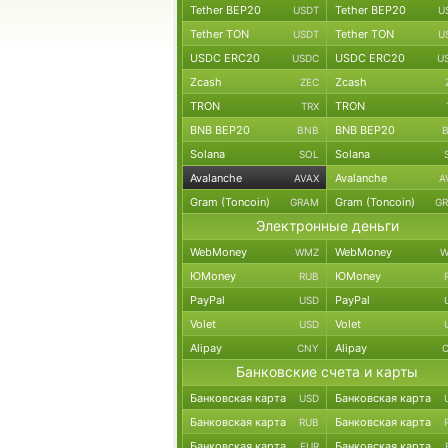
Tether BEP20
Tether BEP20
USDT
U
Tether TON
Tether TON
USDT
U
USDC ERC20
USDC ERC20
USDC
U
Zcash
Zcash
ZEC
TRON
TRON
TRX
BNB BEP20
BNB BEP20
BNB
Solana
Solana
SOL
Avalanche
Avalanche
AVAX
A
Gram (Toncoin)
Gram (Toncoin)
GRAM
G
Электронные деньги
WebMoney
WebMoney
WMZ
W
ЮMoney
ЮMoney
RUB
PayPal
PayPal
USD
Volet
Volet
USD
Alipay
Alipay
CNY
Банковские счета и карты
Банковская карта
Банковская карта
USD
Банковская карта
Банковская карта
RUB
Банковская карта
Банковская карта
EUR