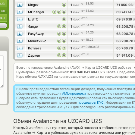
от 38.53
RUB
Kingex
1
71 850.93
AVAX
от 53.03
EUR
MChanger
1
69 747.14
AVAX
U
от 6
UAH
IziBTC
1
69 376.19
AVAX
U
от 54.23
4ange
1
68 208.78
AVAX
от 54.25
EasySwap
1
68 208.78
AVAX
от 18.22
Монеткинс
1
68 208.78
AVAX
от 9.883408
Котлета
1
65 766.79
AVAX
от 30
Даркен
1
54 971.09
AVAX
Всего по направлению Avalanche (AVAX)
Карта UZCARD UZS работает
→
Суммарный резерв обменников:
810 946 841 404
UZS Карта.
Средневзв
Курс обмена
AVAX/UZS
на криптовалютных рынках на текущее время со
В целях противодействия легализации доходов, полученных преступны
обменные пункты проводят
AML-проверки
поступающих от клиентов тр
В случае если транзакция будет идентифицирована как высокорискова
обменную операцию для проведения
процедуры KYC
. Информация по K
соблюдения требований AML/KYC для последующего разблокирования с
Обмен Avalanche на UZCARD UZS
Каждый из обменных пунктов, который показан в таблице, готов п
→
Avalanche
Карта в узбекских сумах в автоматическом или ручно