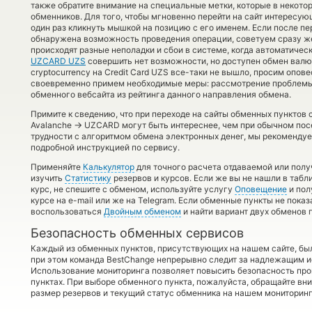
также обратите внимание на специальные метки, которые в некото
обменников. Для того, чтобы мгновенно перейти на сайт интересу
один раз кликнуть мышкой на позицию с его именем. Если после пе
обнаружена возможность проведения операции, советуем сразу же 
происходят разные неполадки и сбои в системе, когда автоматиче
UZCARD UZS
совершить нет возможности, но доступен обмен валю
cryptocurrency на Credit Card UZS все-таки не вышло, просим опове
своевременно примем необходимые меры: рассмотрение проблемы 
обменного вебсайта из рейтинга данного направления обмена.
Примите к сведению, что при переходе на сайты обменных пунктов
→
Avalanche
UZCARD могут быть интереснее, чем при обычном пос
трудности с алгоритмом обмена электронных денег, мы рекомендуе
подробной инструкцией по сервису.
Применяйте
Калькулятор
для точного расчета отдаваемой или пол
изучить
Статистику
резервов и курсов. Если же вы не нашли в таб
курс, не спешите с обменом, используйте услугу
Оповещение
и пол
курсе на e-mail или же на Telegram. Если обменные пункты не пока
воспользоваться
Двойным обменом
и найти вариант двух обменов 
Безопасность обменных сервисов
Каждый из обменных пунктов, присутствующих на нашем сайте, бы
при этом команда BestChange непрерывно следит за надлежащим и
Использование мониторинга позволяет повысить безопасность пр
пунктах. При выборе обменного пункта, пожалуйста, обращайте вн
размер резервов и текущий статус обменника на нашем мониторинг