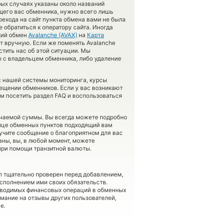
рых случаях указаны около названий
ющего вас обменника, нужно всего лишь
рехода на сайт пункта обмена вами не была
обратиться к оператору сайта. Иногда
ский обмен
Avalanche (AVAX)
на
Карта
т вручную. Если же поменять Avalanche
стить нас об этой ситуации. Мы
с владельцем обменника, либо удаление
 с нашей системы мониторинга, курсы
ещении обменников. Если у вас возникают
м посетить раздел FAQ и воспользоваться
учаемой суммы. Вы всегда можете подробно
лице обменных пунктов подходящий вам
учите сообщение о благоприятном для вас
заны, вы, в любой момент, можете
при помощи транзитной валюты.
л тщательно проверен перед добавлением,
сполнением ими своих обязательств.
оводимых финансовых операций в обменных
имание на отзывы других пользователей,
е.