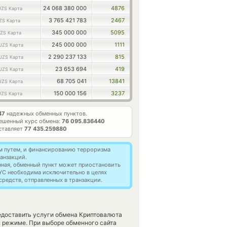
24 068 380 000
4876
UZS Карта
3 765 421 783
2467
ZS Карта
345 000 000
5095
ZS Карта
245 000 000
1111
UZS Карта
2 290 237 133
815
UZS Карта
23 653 694
419
UZS Карта
68 705 041
13841
UZS Карта
150 000 156
3237
UZS Карта
47
надежных обменных пунктов.
ешенный курс обмена:
76 095.836440
ставляет
77 435.259880
м путем, и финансированию терроризма
анзакций.
нная, обменный пункт может приостановить
YC необходима исключительно в целях
редств, отправленных в транзакции.
редоставить услуги обмена Криптовалюта
м режиме. При выборе обменного сайта