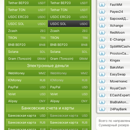
Tether BEP20
Tether BEP20
USDT
USDT
FastWM
Tether TON
Tether TON
USDT
USDT
Payex24
USDC ERC20
USDC ERC20
USDC
USDC
БарскийДворОбмен
USDC SOL
USDC SOL
USDC
USDC
Xchange
Zcash
Zcash
ZEC
ZEC
RedMoon
TRON
TRON
TRX
TRX
E-Change
BNB BEP20
BNB BEP20
BNB
BNB
SpbWMCash
Solana
Solana
SOL
SOL
ProstovCash
Gram (Toncoin)
Gram (Toncoin)
GRAM
GRAM
Kingex
Электронные деньги
BaksMan
WebMoney
WebMoney
WMZ
WMZ
EasySwap
ЮMoney
ЮMoney
RUB
RUB
Монеткинс
PayPal
PayPal
USD
USD
RoyalCash
Volet
Volet
USD
USD
ECashExpert
Alipay
Alipay
CNY
CNY
BlaBlaMoney
Банковские счета и карты
24PayBank
Банковская карта
Банковская карта
USD
USD
Всего по направле
Банковская карта
Банковская карта
RUB
RUB
Суммарный резерв
Банковская карта
Банковская карта
EUR
EUR