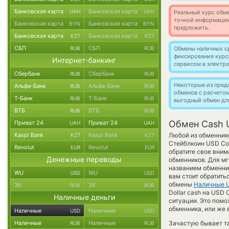
Банковская карта
Банковская карта
UAH
UAH
Реальный курс обме
точной информации
Банковская карта
Банковская карта
BYN
BYN
предложить.
Банковская карта
Банковская карта
KZT
KZT
СБП
СБП
RUB
RUB
Обмены наличных с
фиксирования курс
Интернет-банкинг
сервисом в электр
Сбербанк
Сбербанк
RUB
RUB
Некоторые из пред
Альфа-Банк
Альфа-Банк
RUB
RUB
обменов с расчето
Т-Банк
Т-Банк
RUB
RUB
выгодный обмен дл
ВТБ
ВТБ
RUB
RUB
Обмен Cash 
Приват 24
Приват 24
UAH
UAH
Kaspi Bank
Kaspi Bank
Любой из обменнико
KZT
KZT
Стейблкоин USD Coi
Revolut
Revolut
EUR
EUR
обратите свое вним
Денежные переводы
обменников. Для мг
названием обменник
WU
WU
USD
USD
вам стоит обратить
обмены
Наличные 
ЗК
ЗК
RUB
RUB
Dollar cash на USD 
Наличные деньги
ситуации. Это пом
обменника, или же 
Наличные
Наличные
USD
USD
Наличные
Наличные
Зачастую бывает т
RUB
RUB