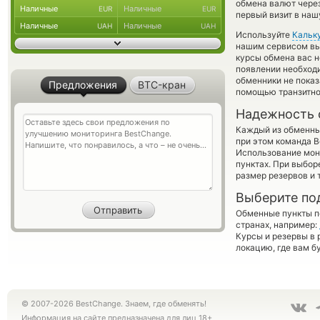
обмена валют через
Наличные
Наличные
EUR
EUR
первый визит в наш
Наличные
Наличные
UAH
UAH
Используйте
Кальк
нашим сервисом вы,
курсы обмена вас 
появлении необходи
обменники не пока
Предложения
BTC-кран
помощью транзитно
Надежность 
Каждый из обменны
при этом команда 
Использование мон
пунктах. При выбор
размер резервов и 
Выберите по
Обменные пункты по
странах, например:
Курсы и резервы в 
локацию, где вам б
© 2007-2026 BestChange. Знаем, где обменять!
Информация на сайте предназначена для лиц 18+