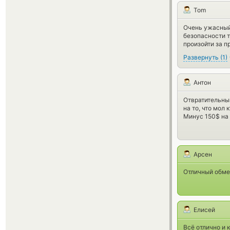
Tom
Очень ужасный 
безопасности т
произойти за п
Развернуть
(
1
)
Антон
Отвратительный
на то, что мол
Минус 150$ на 
Арсен
Отличный обмен
Елисей
Всё отлично и 