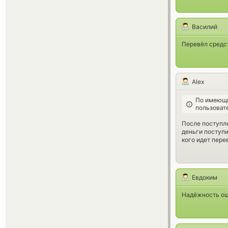
Василий
Перевёл средст
Alex
По имеющи
пользоват
После поступле
деньги поступи
кого идет пере
Евдоким
Надёжность ощу