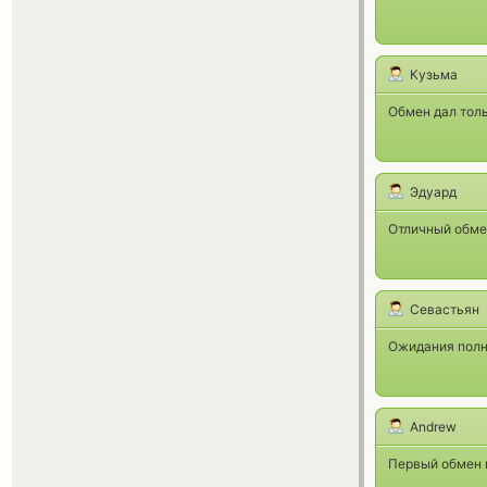
Кузьма
Обмен дал толь
Эдуард
Отличный обме
Севастьян
Ожидания полно
Andrew
Первый обмен п