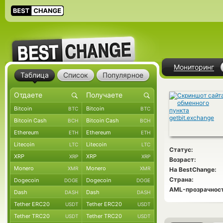
Мониторинг
Таблица
Список
Популярное
Bitcoin
Bitcoin
BTC
BTC
Bitcoin Cash
Bitcoin Cash
BCH
BCH
Ethereum
Ethereum
ETH
ETH
Litecoin
Litecoin
LTC
LTC
Статус:
XRP
XRP
XRP
XRP
Возраст:
Monero
Monero
XMR
XMR
На BestChange:
Страна:
Dogecoin
Dogecoin
DOGE
DOGE
AML-прозрачност
Dash
Dash
DASH
DASH
Tether ERC20
Tether ERC20
USDT
USDT
Tether TRC20
Tether TRC20
USDT
USDT