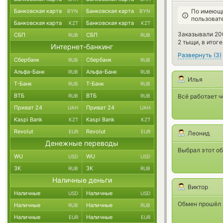
Банковская карта
Банковская карта
По имеющи
BYN
BYN
пользоват
Банковская карта
Банковская карта
KZT
KZT
Заказывали 200
СБП
СБП
RUB
RUB
2 тыщи, в итог
Интернет-банкинг
Развернуть
(
3
)
Сбербанк
Сбербанк
RUB
RUB
Альфа-Банк
Альфа-Банк
RUB
RUB
Илья
Т-Банк
Т-Банк
RUB
RUB
ВТБ
ВТБ
RUB
RUB
Всё работает ч
Приват 24
Приват 24
UAH
UAH
Kaspi Bank
Kaspi Bank
KZT
KZT
Revolut
Revolut
EUR
EUR
Леонид
Денежные переводы
Выбрал этот об
WU
WU
USD
USD
ЗК
ЗК
RUB
RUB
Наличные деньги
Виктор
Наличные
Наличные
USD
USD
Обмен прошёл з
Наличные
Наличные
RUB
RUB
Наличные
Наличные
EUR
EUR