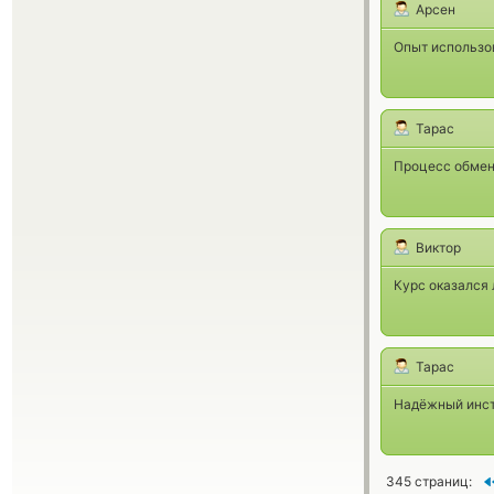
Арсен
Опыт использов
Тарас
Процесс обмена
Виктор
Курс оказался 
Тарас
Надёжный инст
345 страниц: