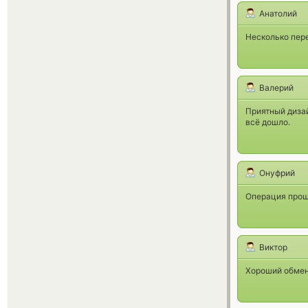
Анатолий
Несколько пере
Валерий
Приятный дизай
всё дошло.
Онуфрий
Операция прош
Виктор
Хороший обменн