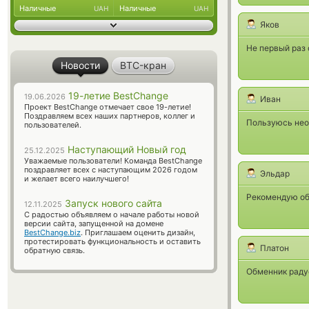
Наличные
Наличные
UAH
UAH
Яков
Не первый раз 
Новости
BTC-кран
19-летие BestChange
19.06.2026
Иван
Проект BestChange отмечает свое 19-летие!
Поздравляем всех наших партнеров, коллег и
Пользуюсь неод
пользователей.
Наступающий Новый год
25.12.2025
Уважаемые пользователи! Команда BestChange
поздравляет всех с наступающим 2026 годом
Эльдар
и желает всего наилучшего!
Рекомендую об
Запуск нового сайта
12.11.2025
С радостью объявляем о начале работы новой
версии сайта, запущенной на домене
BestChange.biz
. Приглашаем оценить дизайн,
протестировать функциональность и оставить
Платон
обратную связь.
Обменник раду