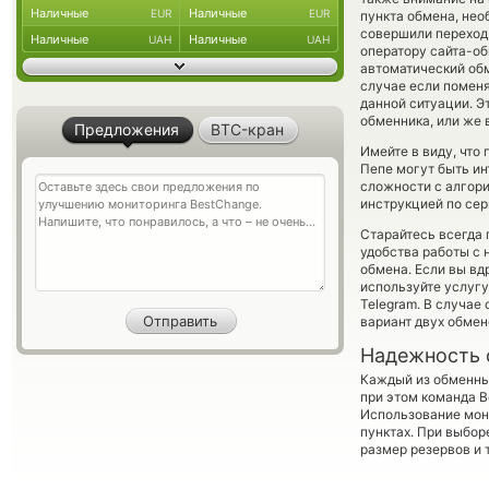
Наличные
Наличные
EUR
EUR
пункта обмена, нео
совершили переход 
Наличные
Наличные
UAH
UAH
оператору сайта-об
автоматический о
случае если поменя
данной ситуации. 
обменника, или же 
Предложения
BTC-кран
Имейте в виду, что
Пепе могут быть ин
сложности с алгори
инструкцией по сер
Старайтесь всегда
удобства работы с 
обмена. Если вы вд
используйте услуг
Telegram. В случае
вариант двух обмен
Надежность 
Каждый из обменны
при этом команда 
Использование мон
пунктах. При выбор
размер резервов и 