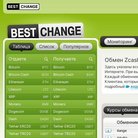
Мониторинг
Таблица
Список
Популярное
Обмен Zcash
Здесь указаны вс
Bitcoin
Bitcoin
BTC
BTC
Интернете. При в
Bitcoin Cash
Bitcoin Cash
BCH
BCH
Каждый обменник 
Клиентам, которы
Ethereum
Ethereum
ETH
ETH
подробный
вид
Litecoin
Litecoin
LTC
LTC
XRP
XRP
XRP
XRP
Monero
Monero
XMR
XMR
Курсы обмена
Dogecoin
Dogecoin
DOGE
DOGE
Dash
Dash
DASH
DASH
Обменни
Tether ERC20
Tether ERC20
USDT
USDT
4ange
Tether TRC20
Tether TRC20
USDT
USDT