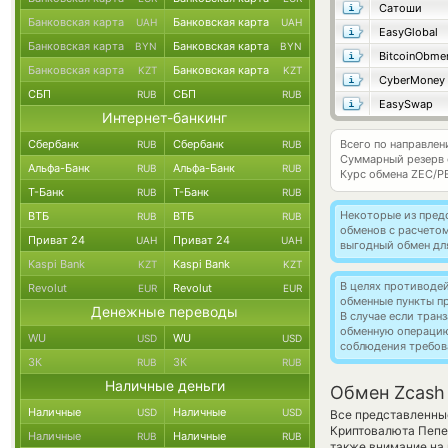
Сатоши
Банковская карта
Банковская карта
UAH
UAH
EasyGlobal
Банковская карта
Банковская карта
BYN
BYN
BitcoinObme
Банковская карта
Банковская карта
KZT
KZT
CyberMoney
СБП
СБП
RUB
RUB
EasySwap
Интернет-банкинг
Сбербанк
Сбербанк
Всего по направлен
RUB
RUB
Суммарный резерв
Альфа-Банк
Альфа-Банк
RUB
RUB
Курс обмена
ZEC/P
Т-Банк
Т-Банк
RUB
RUB
Некоторые из пред
ВТБ
ВТБ
RUB
RUB
обменов с расчетом
Приват 24
Приват 24
UAH
UAH
выгодный обмен дл
Kaspi Bank
Kaspi Bank
KZT
KZT
В целях противоде
Revolut
Revolut
EUR
EUR
обменные пункты п
Денежные переводы
В случае если тра
обменную операци
WU
WU
USD
USD
соблюдения требов
ЗК
ЗК
RUB
RUB
Наличные деньги
Обмен Zcash
Наличные
Наличные
USD
USD
Все представленны
Криптовалюта Пепе
Наличные
Наличные
RUB
RUB
также внимание на 