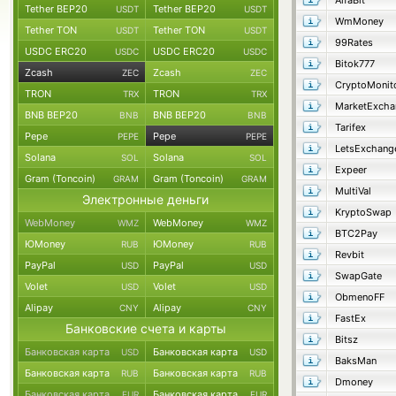
AlfaBit
Tether BEP20
Tether BEP20
USDT
USDT
WmMoney
Tether TON
Tether TON
USDT
USDT
99Rates
USDC ERC20
USDC ERC20
USDC
USDC
Bitok777
Zcash
Zcash
ZEC
ZEC
CryptoMonit
TRON
TRON
TRX
TRX
MarketExcha
BNB BEP20
BNB BEP20
BNB
BNB
Tarifex
Pepe
Pepe
PEPE
PEPE
LetsExchang
Solana
Solana
SOL
SOL
Expeer
Gram (Toncoin)
Gram (Toncoin)
GRAM
GRAM
MultiVal
Электронные деньги
KryptoSwap
WebMoney
WebMoney
WMZ
WMZ
BTC2Pay
ЮMoney
ЮMoney
RUB
RUB
Revbit
PayPal
PayPal
USD
USD
SwapGate
Volet
Volet
USD
USD
ObmenoFF
Alipay
Alipay
CNY
CNY
FastEx
Банковские счета и карты
Bitsz
Банковская карта
Банковская карта
USD
USD
BaksMan
Банковская карта
Банковская карта
RUB
RUB
Dmoney
Банковская карта
Банковская карта
EUR
EUR