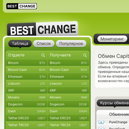
Мониторинг
Таблица
Список
Популярное
Обмен Capit
Здесь приведены 
Bitcoin
Bitcoin
BTC
BTC
обмена. Определя
Bitcoin Cash
Bitcoin Cash
BCH
BCH
приведенные наш
Если вы впервые 
Ethereum
Ethereum
ETH
ETH
возможностях сер
Litecoin
Litecoin
LTC
LTC
XRP
XRP
XRP
XRP
Monero
Monero
XMR
XMR
Курсы обмена
Dogecoin
Dogecoin
DOGE
DOGE
Dash
Dash
DASH
DASH
Обменни
Tether ERC20
Tether ERC20
USDT
USDT
PureChange
Tether TRC20
Tether TRC20
USDT
USDT