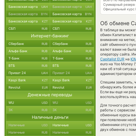
Всего по направлен
Суммарный резерв
Банковская карта
Банковская карта
UAH
UAH
Официальный курс
Банковская карта
Банковская карта
BYN
BYN
Банковская карта
Банковская карта
KZT
KZT
Об обмене Ca
СБП
СБП
RUB
RUB
В таблице вы может
обмен Капиталист 
Интернет-банкинг
внимание на метки,
Сбербанк
Сбербанк
RUB
RUB
сайт обменного пун
валют вами не была
Альфа-Банк
Альфа-Банк
RUB
RUB
оператору сайта. И
Т-Банк
Т-Банк
RUB
RUB
Capitalist EUR
на
ЮM
euro на Yoo Money 
ВТБ
ВТБ
RUB
RUB
нам об этой ситуа
Приват 24
Приват 24
UAH
UAH
администратором об
Kaspi Bank
Kaspi Bank
KZT
KZT
Спешим заметить, 
обнаружить более 
Revolut
Revolut
EUR
EUR
Если вы еще ни раз
Денежные переводы
воспользуйтесь наш
WU
WU
USD
USD
Для точного расчет
ЗК
ЗК
работы с сервисом 
RUB
RUB
обменные курсы ва
Наличные деньги
при появлении необ
обменники отсутств
Наличные
Наличные
USD
USD
двух обменов с по
Наличные
Наличные
RUB
RUB