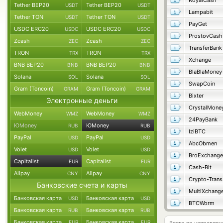
RoyalCash
Tether BEP20
Tether BEP20
USDT
USDT
Lampabit
Tether TON
Tether TON
USDT
USDT
PayGet
USDC ERC20
USDC ERC20
USDC
USDC
ProstovCash
Zcash
Zcash
ZEC
ZEC
TransferBank
TRON
TRON
TRX
TRX
Xchange
BNB BEP20
BNB BEP20
BNB
BNB
BlaBlaMoney
Solana
Solana
SOL
SOL
SwapCoin
Gram (Toncoin)
Gram (Toncoin)
GRAM
GRAM
Bixter
Электронные деньги
CrystalMone
WebMoney
WebMoney
WMZ
WMZ
24PayBank
ЮMoney
ЮMoney
RUB
RUB
IziBTC
PayPal
PayPal
USD
USD
AbcObmen
Volet
Volet
USD
USD
BroExchange
Capitalist
Capitalist
EUR
EUR
Cash-Bit
Alipay
Alipay
CNY
CNY
Crypto-Trans
Банковские счета и карты
MultiXchang
Банковская карта
Банковская карта
USD
USD
BTCWorm
Банковская карта
Банковская карта
RUB
RUB
Банковская карта
Банковская карта
EUR
EUR