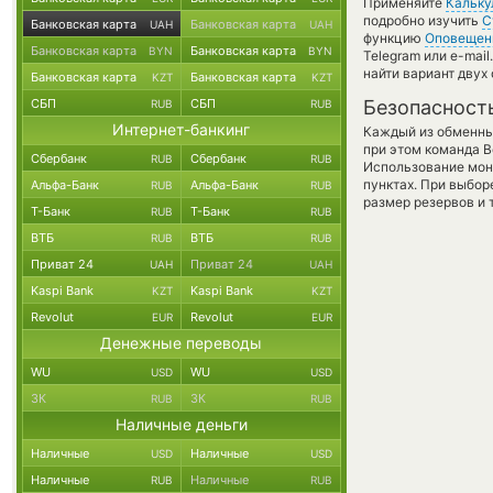
Применяйте
Кальку
подробно изучить
С
Банковская карта
Банковская карта
UAH
UAH
функцию
Оповещен
Банковская карта
Банковская карта
BYN
BYN
Telegram или e-mai
найти вариант двух
Банковская карта
Банковская карта
KZT
KZT
СБП
СБП
Безопасност
RUB
RUB
Интернет-банкинг
Каждый из обменны
при этом команда 
Сбербанк
Сбербанк
RUB
RUB
Использование мон
пунктах. При выбор
Альфа-Банк
Альфа-Банк
RUB
RUB
размер резервов и 
Т-Банк
Т-Банк
RUB
RUB
ВТБ
ВТБ
RUB
RUB
Приват 24
Приват 24
UAH
UAH
Kaspi Bank
Kaspi Bank
KZT
KZT
Revolut
Revolut
EUR
EUR
Денежные переводы
WU
WU
USD
USD
ЗК
ЗК
RUB
RUB
Наличные деньги
Наличные
Наличные
USD
USD
Наличные
Наличные
RUB
RUB