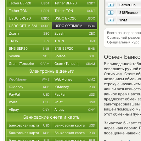
Tether BEP20
Tether BEP20
USDT
USDT
BarterHub
Tether TON
Tether TON
USDT
USDT
818Finance
USDC ERC20
USDC ERC20
USDC
USDC
1WM
USDC OPTIMISM
USDC OPTIMISM
USDC
USDC
Всего по направле
Zcash
Zcash
ZEC
ZEC
Суммарный резерв
TRON
TRON
TRX
TRX
Официальный курс
BNB BEP20
BNB BEP20
BNB
BNB
Обмен Банко
Solana
Solana
SOL
SOL
Gram (Toncoin)
Gram (Toncoin)
В приведенной табл
GRAM
GRAM
совершить ручной 
Электронные деньги
Оптимизм. Стоит об
названием обменног
WebMoney
WebMoney
WMZ
WMZ
строку с названием
ЮMoney
ЮMoney
RUB
RUB
нашли возможности 
данное время авто
PayPal
PayPal
USD
USD
предложат обмен вру
Volet
Volet
USD
USD
заинтересовавшем д
вашей помощью мы 
Alipay
Alipay
CNY
CNY
этот обменный пунк
Банковские счета и карты
Зачастую бывает т
Банковская карта
Банковская карта
USD
USD
через наш сервис. 
Банковская карта
Банковская карта
посещение нашей си
RUB
RUB
Банковская карта
Банковская карта
EUR
EUR