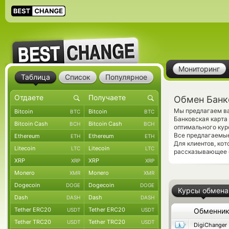
Мониторинг
Таблица
Список
Популярное
Обмен Банк
Мы предлагаем ва
Bitcoin
Bitcoin
BTC
BTC
Банковская карта
Bitcoin Cash
Bitcoin Cash
BCH
BCH
оптимального кур
Все предлагаемы
Ethereum
Ethereum
ETH
ETH
Для клиентов, ко
Litecoin
Litecoin
LTC
LTC
рассказывающее о
XRP
XRP
XRP
XRP
Monero
Monero
XMR
XMR
Dogecoin
Dogecoin
DOGE
DOGE
Курсы обмена
Dash
Dash
DASH
DASH
Tether ERC20
Tether ERC20
USDT
USDT
Обменни
Tether TRC20
Tether TRC20
USDT
USDT
DigiChanger