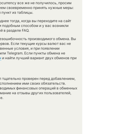
ptocurrency все же не получилось, просим
еем своевременно принять нужные меры:
пункт из таблицы.
нее тогда, когда вы переходите на сайт
и подобным способом и у вас возникли
й в разделе FAQ.
 безошибочность производимого обмена. Вы
ервов. Если текущие курсы валют вас не
твенные условия, и при появлении
ли Telegram. Если пункты обмена не
н
и найти лучший вариант двух обменов при
л тщательно проверен перед добавлением,
сполнением ими своих обязательств.
оводимых финансовых операций в обменных
имание на отзывы других пользователей,
е.