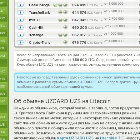
SDT
от 1 000 000
GeekChange
624 495
UZS Карта
SDT
от 2 500 000
TransferBank
644 574
UZS Карта
SDC
от 2 700 000
IziBTC
647 942
UZS Карта
ZEC
от 2 000 000
Cash-Bit
660 200
UZS Карта
TRX
от 1 000 000
Xchange
662 812
UZS Карта
BNB
от 1 600 000
Crypto-Trans
676 776
UZS Карта
SOL
Всего по направлению Карта UZCARD UZS
Litecoin (LTC) работает
7
на
→
RAM
Суммарный резерв обменников:
656 902
LTC.
Средневзвешенный курс 
Курс обмена
LTC/UZS
на криптовалютных рынках на текущее время сос
MZ
Некоторые из представленных здесь обменников имеют дополнительные
RUB
обменов с расчетом суммы обмена в 4000000 UZS. Воспользуйтесь фу
USD
наиболее выгодный обмен для вашей суммы.
USD
Об обмене UZCARD UZS на Litecoin
CNY
Каждый из обменников, который указан в таблице, готов предостав
→
Криптовалюта Лайт коин в ручном или автоматическом режиме. 
USD
также внимание на метки, которые в некоторых случаях указаны ок
сайт пункта обмена нажмите один раз мышью на строку с название
RUB
обменного пункта и обнаружили сложности с обменом, вам нужно о
EUR
обменника. Возможно, что произошли некоторые трудности и на да
автоматический обмен
Карта UZCARD UZS
на
Litecoin (LTC)
недосту
UAH