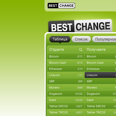
Таблица
Список
Популярно
Bitcoin
Bitcoin
BTC
Bitcoin Cash
Bitcoin Cash
BCH
Ethereum
Ethereum
ETH
Litecoin
Litecoin
LTC
XRP
XRP
XRP
Monero
Monero
XMR
Dogecoin
Dogecoin
DOGE
D
Dash
Dash
DASH
D
Tether ERC20
Tether ERC20
USDT
U
Tether TRC20
Tether TRC20
USDT
U