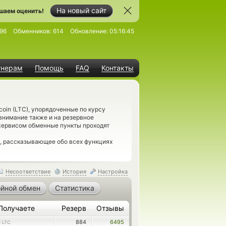
На новый сайт
шаем оценить!
96
Обменников:
614
Обновление:
05:16:45
тнерам
Помощь
FAQ
Контакты
coin (LTC), упорядоченные по курсу
внимание также и на резервное
-сервисом обменные пункты проходят
, рассказывающее обо всех функциях
Несоответствие
История
Настройка
йной обмен
Статистика
Получаете
Резерв
Отзывы
1
884
6495
LTC