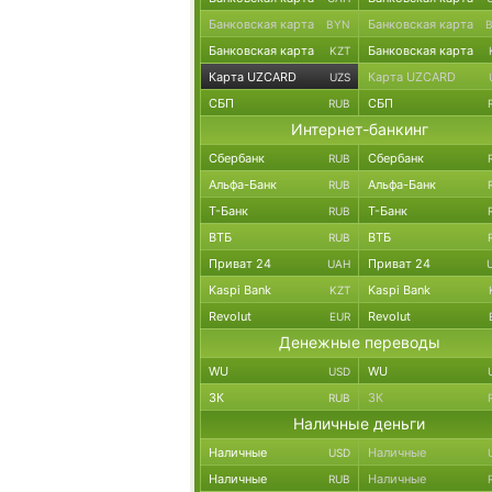
Банковская карта
Банковская карта
BYN
Банковская карта
Банковская карта
KZT
Карта UZCARD
Карта UZCARD
UZS
СБП
СБП
RUB
Интернет-банкинг
Сбербанк
Сбербанк
RUB
Альфа-Банк
Альфа-Банк
RUB
Т-Банк
Т-Банк
RUB
ВТБ
ВТБ
RUB
Приват 24
Приват 24
UAH
Kaspi Bank
Kaspi Bank
KZT
Revolut
Revolut
EUR
Денежные переводы
WU
WU
USD
ЗК
ЗК
RUB
Наличные деньги
Наличные
Наличные
USD
Наличные
Наличные
RUB