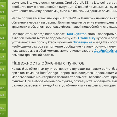
вручную. В случае если поменять Credit Card UZS на Lite coins cry
BYN
сообщить нам о сложившейся ситуации. С вашей помощью мы сум
установим причину проблемы, либо же исключим данный обменный 
KZT
→
Часто получается так, что курсы UZCARD
Лайткоин намного выгод
UZS
обменника через наш сервис. Если вы еще ни разу не меняли деньг
RUB
трудности с обменом, воспользуйтесь нашей подробной инструкцие
Постарайтесь всегда использовать
Калькулятор
, чтобы проверить
RUB
в любой момент можете подробно изучить
Статистику
курсов и рез
устраивают, воспользуйтесь функцией
Оповещение
– задайте собс
RUB
необходимого курса вы получите сообщение на электронную почту и
RUB
показаны, вы, в любой момент, можете использовать
Двойной обме
помощи транзитной валюты.
RUB
Надежность обменных пунктов
UAH
Каждый из обменных пунктов, присутствующих на нашем сайте, бы
KZT
при этом команда BestChange непрерывно следит за надлежащим и
EUR
Использование мониторинга позволяет повысить безопасность пр
пунктах. При выборе обменного пункта, пожалуйста, обращайте вн
размер резервов и текущий статус обменника на нашем мониторинг
USD
RUB
USD
RUB