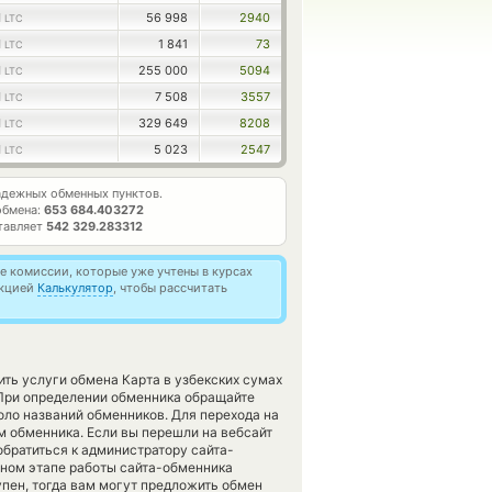
1
56 998
2940
LTC
1
1 841
73
LTC
1
255 000
5094
LTC
1
7 508
3557
LTC
1
329 649
8208
LTC
1
5 023
2547
LTC
дежных обменных пунктов.
обмена:
653 684.403272
тавляет
542 329.283312
 комиссии, которые уже учтены в курсах
нкцией
Калькулятор
, чтобы рассчитать
ить услуги обмена Карта в узбекских сумах
При определении обменника обращайте
оло названий обменников. Для перехода на
м обменника. Если вы перешли на вебсайт
братиться к администратору сайта-
нном этапе работы сайта-обменника
пен, тогда вам могут предложить обмен