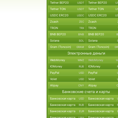
Tether BEP20
Tether BEP20
USDT
U
Tether TON
Tether TON
USDT
U
USDC ERC20
USDC ERC20
USDC
U
Zcash
Zcash
ZEC
TRON
TRON
TRX
BNB BEP20
BNB BEP20
BNB
Solana
Solana
SOL
Gram (Toncoin)
Gram (Toncoin)
GRAM
G
Электронные деньги
WebMoney
WebMoney
WMZ
W
ЮMoney
ЮMoney
RUB
PayPal
PayPal
USD
Volet
Volet
USD
Alipay
Alipay
CNY
Банковские счета и карты
Банковская карта
Банковская карта
USD
Банковская карта
Банковская карта
RUB
Банковская карта
Банковская карта
EUR
Банковская карта
Банковская карта
UAH