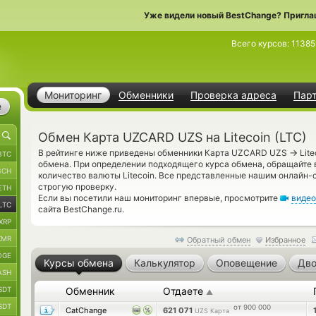
Уже видели новый BestChange? Пригла
Всего курсов:
11385
Мониторинг
Обменники
Проверка адреса
Пар
е
Обмен Карта UZCARD UZS на Litecoin (LTC)
→
В рейтинге ниже приведены обменники Карта UZCARD UZS
Lite
BTC
обмена. При определении подходящего курса обмена, обращайте 
BCH
количество валюты Litecoin. Все представленные нашим онлайн
строгую проверку.
ETH
Если вы посетили наш мониторинг впервые, просмотрите
видео
LTC
сайта BestChange.ru.
XRP
XMR
Обратный обмен
Избранное
OGE
Курсы обмена
Калькулятор
Оповещение
Дво
ASH
SDT
Обменник
Отдаете
▲
SDT
от 900 000
CatChange
621 071
UZS Карта