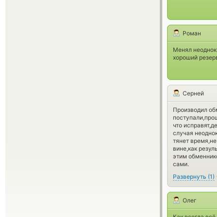
Роман
Менял неоднокр
хороший резерв
Серней
Производил обм
поступали,про
что исправят,д
случая неодно
тянет время,не
вине,как резул
этим обменнико
сами.
Развернуть
(
1
)
Олег
Как всегда всё