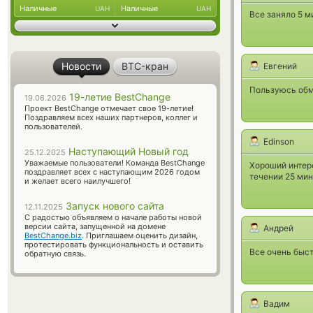
Наличные
Наличные
UAH
UAH
Все заняло 5 м
Новости
BTC-кран
Евгений
Пользуюсь обм
19-летие BestChange
19.06.2026
Проект BestChange отмечает свое 19-летие!
Поздравляем всех наших партнеров, коллег и
пользователей.
Edinson
Наступающий Новый год
25.12.2025
Уважаемые пользователи! Команда BestChange
Хороший интерф
поздравляет всех с наступающим 2026 годом
течении 25 мин
и желает всего наилучшего!
Запуск нового сайта
12.11.2025
С радостью объявляем о начале работы новой
версии сайта, запущенной на домене
Андрей
BestChange.biz
. Приглашаем оценить дизайн,
протестировать функциональность и оставить
Все очень быст
обратную связь.
Вадим