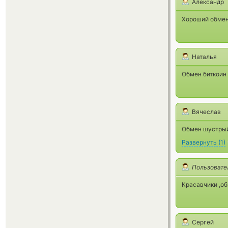
Александр
Хороший обмен
Наталья
Обмен биткоин
Вячеслав
Обмен шустрый 
Развернуть
(
1
)
Пользовате
Красавчики ,об
Сергей