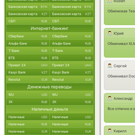
Ruslan
Банковская карта
Банковская карта
BYN
BYN
Обмінював Тезе
Банковская карта
Банковская карта
KZT
KZT
СБП
СБП
RUB
RUB
Интернет-банкинг
Юрий
Сбербанк
Сбербанк
RUB
RUB
Альфа-Банк
Альфа-Банк
Обменивал XLM,
RUB
RUB
Т-Банк
Т-Банк
RUB
RUB
ВТБ
ВТБ
RUB
RUB
Приват 24
Приват 24
UAH
UAH
Сергей
Kaspi Bank
Kaspi Bank
KZT
KZT
Обменивал Dodg
Revolut
Revolut
EUR
EUR
Денежные переводы
WU
WU
USD
USD
Александр
ЗК
ЗК
RUB
RUB
Наличные деньги
Все отлично и
Наличные
Наличные
USD
USD
Наличные
Наличные
RUB
RUB
Кирилл
Наличные
Наличные
EUR
EUR