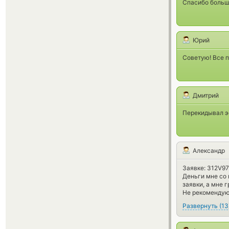
Спасибо больш
Юрий
Советую! Все п
Дмитрий
Перекидывал эф
Александр
Заявке: 312V9
Деньги мне со 
заявки, а мне г
Не рекомендую
Развернуть
(
13