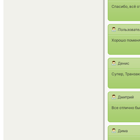
Спасибо, всё о
Пользовате
Хорошо помен
Денис
Супер, Транзак
Дмитрий
Все отлично бы
Дима