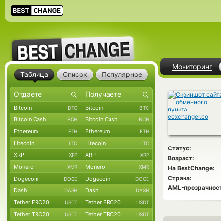
Мониторинг
Таблица
Список
Популярное
Bitcoin
Bitcoin
BTC
BTC
Bitcoin Cash
Bitcoin Cash
BCH
BCH
Ethereum
Ethereum
ETH
ETH
Litecoin
Litecoin
LTC
LTC
Статус:
XRP
XRP
XRP
XRP
Возраст:
Monero
Monero
XMR
XMR
На BestChange:
Страна:
Dogecoin
Dogecoin
DOGE
DOGE
AML-прозрачност
Dash
Dash
DASH
DASH
Tether ERC20
Tether ERC20
USDT
USDT
Tether TRC20
Tether TRC20
USDT
USDT