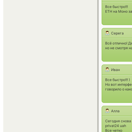
Все быстро!!!
ETH на Моно за
Серега
Всё отлично! Д
но не смотря н
Иван
Все быстро!!! )
Но вот интерфе
говорило о како
Алла
Сегодня снова 
privat24 uah
Все четко