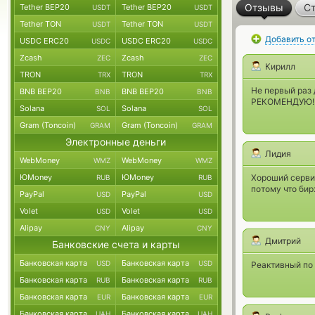
Отзывы
Ст
Tether BEP20
Tether BEP20
USDT
USDT
Tether TON
Tether TON
USDT
USDT
Добавить о
USDC ERC20
USDC ERC20
USDC
USDC
Zcash
Zcash
ZEC
ZEC
Кирилл
TRON
TRON
TRX
TRX
Не первый раз 
BNB BEP20
BNB BEP20
BNB
BNB
РЕКОМЕНДУЮ!
Solana
Solana
SOL
SOL
Gram (Toncoin)
Gram (Toncoin)
GRAM
GRAM
Электронные деньги
Лидия
WebMoney
WebMoney
WMZ
WMZ
ЮMoney
ЮMoney
Хороший сервис
RUB
RUB
потому что бир
PayPal
PayPal
USD
USD
Volet
Volet
USD
USD
Alipay
Alipay
CNY
CNY
Дмитрий
Банковские счета и карты
Банковская карта
Банковская карта
USD
USD
Реактивный по
Банковская карта
Банковская карта
RUB
RUB
Банковская карта
Банковская карта
EUR
EUR
Банковская карта
Банковская карта
UAH
UAH