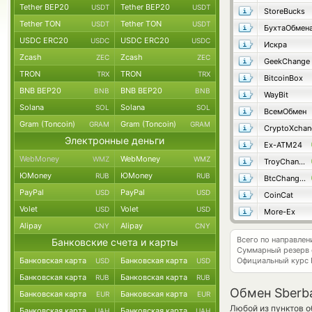
Tether BEP20
Tether BEP20
USDT
USDT
StoreBucks
Tether TON
Tether TON
USDT
USDT
БухтаОбмен
USDC ERC20
USDC ERC20
USDC
USDC
Искра
Zcash
Zcash
ZEC
ZEC
GeekChange
TRON
TRON
TRX
TRX
BitcoinBox
BNB BEP20
BNB BEP20
BNB
BNB
WayBit
Solana
Solana
SOL
SOL
ВсемОбмен
Gram (Toncoin)
Gram (Toncoin)
GRAM
GRAM
CryptoXchan
Электронные деньги
Ex-ATM24
WebMoney
WebMoney
WMZ
WMZ
TroyChange
ЮMoney
ЮMoney
RUB
RUB
BtcChange24
PayPal
PayPal
USD
USD
CoinCat
Volet
Volet
USD
USD
More-Ex
Alipay
Alipay
CNY
CNY
Всего по направле
Банковские счета и карты
Суммарный резерв
Банковская карта
Банковская карта
Официальный курс
USD
USD
Банковская карта
Банковская карта
RUB
RUB
Обмен Sberba
Банковская карта
Банковская карта
EUR
EUR
Любой из пунктов о
Банковская карта
Банковская карта
UAH
UAH