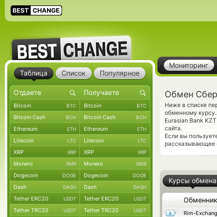
Мониторинг
Таблица
Список
Популярное
Обмен Сбер
Ниже в списке пе
Bitcoin
Bitcoin
BTC
BTC
обменному курсу.
Bitcoin Cash
Bitcoin Cash
BCH
BCH
Eurasian Bank KZ
сайта.
Ethereum
Ethereum
ETH
ETH
Если вы пользует
Litecoin
Litecoin
LTC
LTC
рассказывающее о
XRP
XRP
XRP
XRP
Monero
Monero
XMR
XMR
Dogecoin
Dogecoin
DOGE
DOGE
Курсы обмена
Dash
Dash
DASH
DASH
Tether ERC20
Tether ERC20
USDT
USDT
Обменни
Tether TRC20
Tether TRC20
USDT
USDT
Rim-Exchan