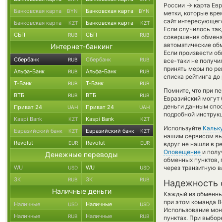
→
России
карта Евр
Банковская карта
Банковская карта
BYN
BYN
метки, которые вре
сайт интересующего
Банковская карта
Банковская карта
KZT
KZT
Если случилось так
СБП
СБП
RUB
RUB
совершения обмена,
автоматические о
Интернет-банкинг
Если произвести обм
Сбербанк
Сбербанк
RUB
RUB
все-таки не получи
принять меры по ре
Альфа-Банк
Альфа-Банк
RUB
RUB
списка рейтинга до
Т-Банк
Т-Банк
RUB
RUB
Помните, что при п
ВТБ
ВТБ
RUB
RUB
Евразийский могут 
деньги данным спос
Приват 24
Приват 24
UAH
UAH
подробной инструкц
Kaspi Bank
Kaspi Bank
KZT
KZT
Используйте
Кальк
Евразийский банк
Евразийский банк
KZT
KZT
нашим сервисом вы,
Revolut
Revolut
EUR
EUR
вдруг не нашли в р
Оповещение
и полу
Денежные переводы
обменных пунктов,
WU
WU
через транзитную в
USD
USD
ЗК
ЗК
RUB
RUB
Надежность 
Наличные деньги
Каждый из обменны
при этом команда 
Наличные
Наличные
USD
USD
Использование мон
Наличные
Наличные
RUB
RUB
пунктах. При выбор