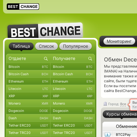
Мониторинг
Таблица
Список
Популярное
Обмен Dece
Мы представляем 
Bitcoin
Bitcoin
BTC
BTC
(MANA) на Наличн
Bitcoin Cash
Bitcoin Cash
BCH
BCH
внимание также и
сайте, были тщат
Ethereum
Ethereum
ETH
ETH
Если вы посетили
Litecoin
Litecoin
LTC
LTC
сайта BestChange.
XRP
XRP
XRP
XRP
Вы
Monero
Monero
XMR
XMR
Город:
Все
Ки
Dogecoin
Dogecoin
DOGE
DOGE
Курсы обмена
Dash
Dash
DASH
DASH
Tether ERC20
Tether ERC20
USDT
USDT
Обменни
Tether TRC20
Tether TRC20
USDT
USDT
BTC2Pay