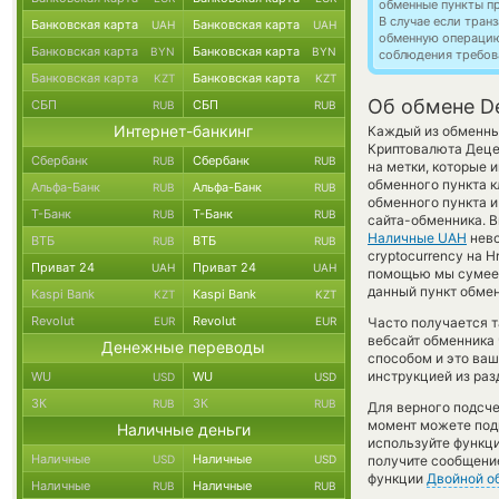
обменные пункты п
В случае если тра
Банковская карта
Банковская карта
UAH
UAH
обменную операци
Банковская карта
Банковская карта
BYN
BYN
соблюдения требов
Банковская карта
Банковская карта
KZT
KZT
Об обмене De
СБП
СБП
RUB
RUB
Интернет-банкинг
Каждый из обменных
Криптовалюта Дец
Сбербанк
Сбербанк
RUB
RUB
на метки, которые 
обменного пункта к
Альфа-Банк
Альфа-Банк
RUB
RUB
обменного пункта и
Т-Банк
Т-Банк
RUB
RUB
сайта-обменника. В
Наличные UAH
нево
ВТБ
ВТБ
RUB
RUB
cryptocurrency на H
Приват 24
Приват 24
UAH
UAH
помощью мы сумеем
данный пункт обмен
Kaspi Bank
Kaspi Bank
KZT
KZT
Revolut
Revolut
EUR
EUR
Часто получается т
вебсайт обменника 
Денежные переводы
способом и это ваш
инструкцией из раз
WU
WU
USD
USD
ЗК
ЗК
RUB
RUB
Для верного подсче
момент можете под
Наличные деньги
используйте функ
Наличные
Наличные
USD
USD
получите сообщение
функции
Двойной о
Наличные
Наличные
RUB
RUB