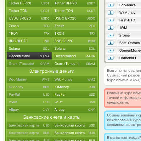
Tether BEP20
Tether BEP20
USDT
USDT
Вобменка
Tether TON
Tether TON
USDT
USDT
WxMoney
USDC ERC20
USDC ERC20
USDC
USDC
First-BTC
Zcash
Zcash
ZEC
ZEC
1WM
TRON
TRON
TRX
TRX
2rbina
BNB BEP20
BNB BEP20
BNB
BNB
Best-Obmen
Solana
Solana
SOL
SOL
ObmenMone
Decentraland
Decentraland
MANA
MANA
ObmenoFF
Gram (Toncoin)
Gram (Toncoin)
GRAM
GRAM
Электронные деньги
Всего по направлен
Суммарный резерв
WebMoney
WebMoney
WMZ
WMZ
Курс обмена
MANA/
ЮMoney
ЮMoney
RUB
RUB
Реальный курс обме
PayPal
PayPal
USD
USD
точной информации
Volet
Volet
USD
USD
предложить.
Alipay
Alipay
CNY
CNY
Обмены наличных с
Банковские счета и карты
фиксирования курс
сервисом в электр
Банковская карта
Банковская карта
USD
USD
Банковская карта
Банковская карта
RUB
RUB
В целях противоде
Банковская карта
Банковская карта
EUR
EUR