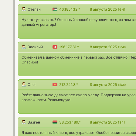
Степан
46.185.132.*
8 августа 2025
16:41
Ну что тут сказать? Отличный способ получения того, за чем с
данный Агрегатор.!
Василий
196.177.81.*
8 августа 2025
15:48
Обменивал в данном обменнике в первый раз. Все отлично! Пер
Спасибо!
Олег
212.241.8.*
8 августа 2025
15:30
Ребят давно знаю делают все как по маслу. Поддержка на уровн
возможности. Рекомендую!
Вазген
38.253.189.*
8 августа 2025
13:11
Я ваш постоянный клиент, все утраивает. Особо нравится скоро