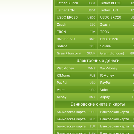
Tether BEP20
Tether BEP20
USDT
U
Tether TON
Tether TON
USDT
U
USDC ERC20
USDC ERC20
USDC
U
Zcash
Zcash
ZEC
TRON
TRON
TRX
BNB BEP20
BNB BEP20
BNB
Solana
Solana
SOL
Gram (Toncoin)
Gram (Toncoin)
GRAM
G
Электронные деньги
WebMoney
WebMoney
WMZ
W
ЮMoney
ЮMoney
RUB
PayPal
PayPal
USD
Volet
Volet
USD
Alipay
Alipay
CNY
Банковские счета и карты
Банковская карта
Банковская карта
USD
Банковская карта
Банковская карта
RUB
Банковская карта
Банковская карта
EUR
Банковская карта
Банковская карта
UAH