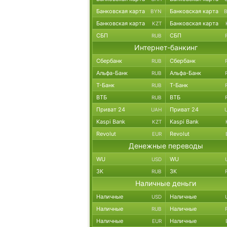
Банковская карта
Банковская карта
BYN
Банковская карта
Банковская карта
KZT
СБП
СБП
RUB
Интернет-банкинг
Сбербанк
Сбербанк
RUB
Альфа-Банк
Альфа-Банк
RUB
Т-Банк
Т-Банк
RUB
ВТБ
ВТБ
RUB
Приват 24
Приват 24
UAH
Kaspi Bank
Kaspi Bank
KZT
Revolut
Revolut
EUR
Денежные переводы
WU
WU
USD
ЗК
ЗК
RUB
Наличные деньги
Наличные
Наличные
USD
Наличные
Наличные
RUB
Наличные
Наличные
EUR