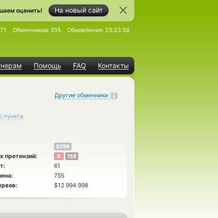
На новый сайт
шаем оценить!
71
Обменников:
615
Обновление:
23:23:56
тнерам
Помощь
FAQ
Контакты
Другие обменники
о пункта
8296
х претензий:
0
158
т:
61
ена:
755
ервов:
$12 994 998