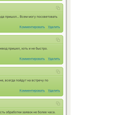
юда пришол... Всем могу посоветовать
Комментировать
Удалить
евод пришел, хоть и не быстро.
Комментировать
Удалить
е, всегда пойдут на встречу по
Комментировать
Удалить
сть обработки заявок не более часа.