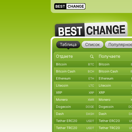
Таблица
Список
Популярно
Bitcoin
Bitcoin
BTC
Bitcoin Cash
Bitcoin Cash
BCH
Ethereum
Ethereum
ETH
Litecoin
Litecoin
LTC
XRP
XRP
XRP
Monero
Monero
XMR
Dogecoin
Dogecoin
DOGE
D
Dash
Dash
DASH
D
Tether ERC20
Tether ERC20
USDT
U
Tether TRC20
Tether TRC20
USDT
U