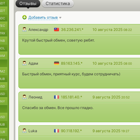
Отзывы
Статистика
SDT
SDT
Добавить отзыв
SDC
ZEC
Александр
36.236.241.*
10 августа 2025
08:22
TRX
Крутой быстрый обмен, советую ребят.
BNB
SOL
RAM
Адам
89.163.145.*
10 августа 2025
08:00
MZ
Быстрый обмен, приятный курс, будем сотрудничать)
RUB
USD
USD
Леонид
185.181.40.*
9 августа 2025
20:52
CNY
Спасибо за обмен. Все прошло гладко.
USD
RUB
Luka
90.118.192.*
9 августа 2025
19:27
EUR
UAH