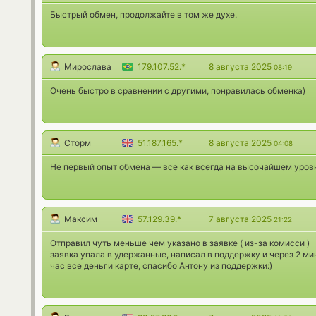
Быстрый обмен, продолжайте в том же духе.
Мирослава
179.107.52.*
8 августа 2025
08:19
Очень быстро в сравнении с другими, понравилась обменка)
Сторм
51.187.165.*
8 августа 2025
04:08
Не первый опыт обмена — все как всегда на высочайшем уров
Максим
57.129.39.*
7 августа 2025
21:22
Отправил чуть меньше чем указано в заявке ( из-за комисси )
заявка упала в удержанные, написал в поддержку и через 2 ми
час все деньги карте, спасибо Антону из поддержки:)