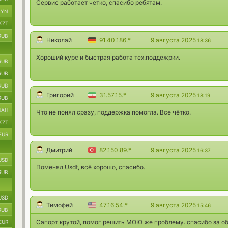
Сервис работает четко, спасибо ребятам.
BYN
KZT
RUB
Николай
91.40.186.*
9 августа 2025
18:36
Хороший курс и быстрая работа тех.поддежрки.
RUB
RUB
RUB
Григорий
31.57.15.*
9 августа 2025
18:19
RUB
UAH
Что не понял сразу, поддержка помогла. Все чётко.
KZT
EUR
Дмитрий
82.150.89.*
9 августа 2025
16:37
USD
Поменял Usdt, всё хорошо, спасибо.
RUB
USD
Тимофей
47.16.54.*
9 августа 2025
15:46
RUB
Сапорт крутой, помог решить МОЮ же проблему. спасибо за о
EUR