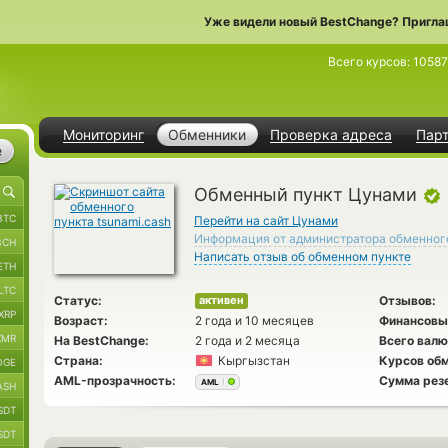
Уже видели новый BestChange? Пригла
Всего курсов:
10587
Мониторинг
Обменники
Проверка адреса
Пар
е
Обменный пункт Цунами
BTC
Перейти на сайт Цунами
Информация от администратора обменног
BCH
Написать отзыв об обменном пункте
ETH
LTC
Статус:
Отзывов:
активен
XRP
Возраст:
2 года и 10 месяцев
Финансовы
XMR
На BestChange:
2 года и 2 месяца
Всего валю
Страна:
Кыргызстан
Курсов обм
OGE
AML-прозрачность:
Сумма рез
AML
ASH
SDT
SDT