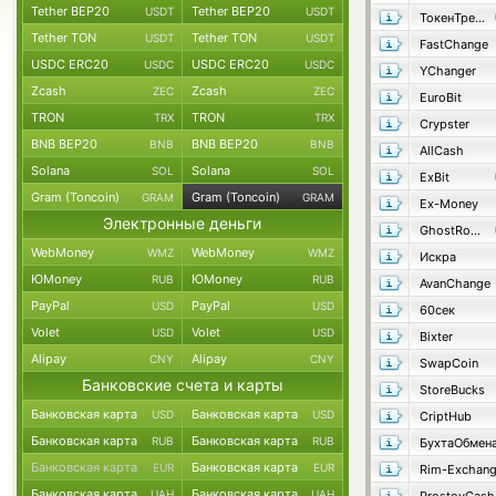
Tether BEP20
Tether BEP20
USDT
USDT
ТокенТрейд
Tether TON
Tether TON
USDT
USDT
FastChange
USDC ERC20
USDC ERC20
USDC
USDC
YChanger
Zcash
Zcash
ZEC
ZEC
EuroBit
TRON
TRON
TRX
TRX
Crypster
BNB BEP20
BNB BEP20
BNB
BNB
AllCash
Solana
Solana
SOL
SOL
ExBit
Gram (Toncoin)
Gram (Toncoin)
GRAM
GRAM
Ex-Money
Электронные деньги
GhostRocket
WebMoney
WebMoney
WMZ
WMZ
Искра
ЮMoney
ЮMoney
RUB
RUB
AvanChange
PayPal
PayPal
USD
USD
60сек
Volet
Volet
USD
USD
Bixter
Alipay
Alipay
CNY
CNY
SwapCoin
Банковские счета и карты
StoreBucks
Банковская карта
Банковская карта
USD
USD
CriptHub
Банковская карта
Банковская карта
RUB
RUB
БухтаОбмен
Банковская карта
Банковская карта
EUR
EUR
Rim-Exchan
Банковская карта
Банковская карта
UAH
UAH