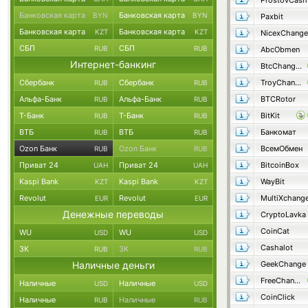
ProstovCash
Банковская карта
Банковская карта
BYN
BYN
Paxbit
Банковская карта
Банковская карта
KZT
KZT
NicexChange
СБП
СБП
RUB
RUB
AbcObmen
Интернет-банкинг
BtcChange24
Сбербанк
Сбербанк
TroyChange
RUB
RUB
Альфа-Банк
Альфа-Банк
BTCRotor
RUB
RUB
Т-Банк
Т-Банк
BitKit
RUB
RUB
ВТБ
ВТБ
Банкомат
RUB
RUB
Ozon Банк
Ozon Банк
ВсемОбмен
RUB
RUB
Приват 24
Приват 24
BitcoinBox
UAH
UAH
Kaspi Bank
Kaspi Bank
WayBit
KZT
KZT
Revolut
Revolut
MultiXchang
EUR
EUR
Денежные переводы
CryptoLavka
CoinCat
WU
WU
USD
USD
Cashalot
ЗК
ЗК
RUB
RUB
Наличные деньги
GeekChange
FreeChange
Наличные
Наличные
USD
USD
CoinClick
Наличные
Наличные
RUB
RUB