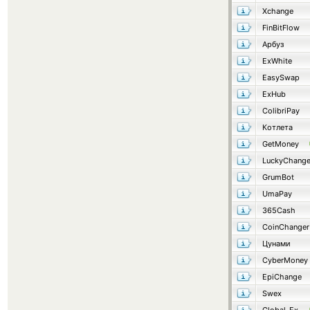
Xchange
FinBitFlow
Арбуз
ExWhite
EasySwap
ExHub
ColibriPay
Котлета
GetMoney
LuckyChang
GrumBot
UmaPay
365Cash
CoinChanger
Цунами
CyberMoney
EpiChange
Swex