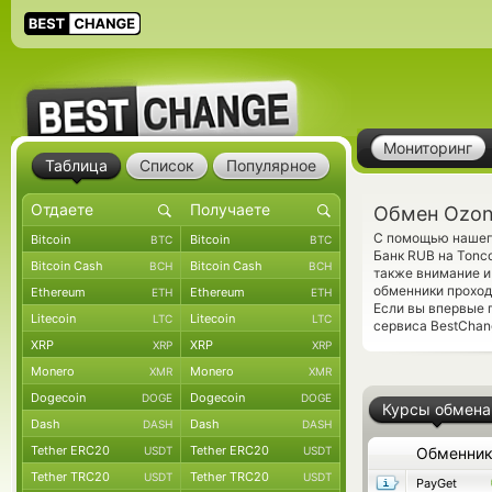
Мониторинг
Таблица
Список
Популярное
Обмен Ozon
С помощью нашего
Bitcoin
Bitcoin
BTC
BTC
Банк RUB на Tonc
Bitcoin Cash
Bitcoin Cash
BCH
BCH
также внимание и
обменники проход
Ethereum
Ethereum
ETH
ETH
Если вы впервые 
Litecoin
Litecoin
LTC
LTC
сервиса BestChan
XRP
XRP
XRP
XRP
Monero
Monero
XMR
XMR
Dogecoin
Dogecoin
DOGE
DOGE
Курсы обмена
Dash
Dash
DASH
DASH
Tether ERC20
Tether ERC20
USDT
USDT
Обменни
Tether TRC20
Tether TRC20
USDT
USDT
PayGet