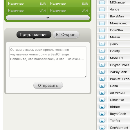
MChanger
Наличные
Наличные
EUR
EUR
4ange
Наличные
Наличные
UAH
UAH
BaksMan
Монеткинс
CoinShop24
Предложения
BTC-кран
Метка
Депо
Coinfy
More-Ex
Crypto-Polis
24PayBank
Pocket-Exch
Сова
Альткоин
CinusExc
BitBox
RoyalCash
Tarifex
OneMoment