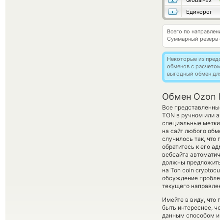
Global-Ex
Единорог
Всего по направле
Суммарный резерв
Некоторые из пред
обменов с расчето
выгодный обмен дл
Обмен Ozon 
Все представленные
TON в ручном или 
специальные метки,
на сайт любого обм
случилось так, что
обратитесь к его а
вебсайта автомати
должны предложить
на Ton coin crypto
обсуждение проблем
текущего направле
Имейте в виду, что
быть интереснее, ч
данным способом и 