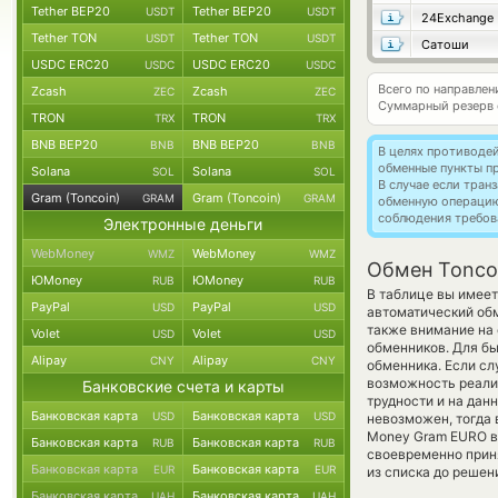
Tether BEP20
Tether BEP20
USDT
USDT
24Exchange
Tether TON
Tether TON
USDT
USDT
Сатоши
USDC ERC20
USDC ERC20
USDC
USDC
Всего по направлен
Zcash
Zcash
ZEC
ZEC
Суммарный резерв
TRON
TRON
TRX
TRX
BNB BEP20
BNB BEP20
BNB
BNB
В целях противоде
обменные пункты п
Solana
Solana
SOL
SOL
В случае если тра
Gram (Toncoin)
Gram (Toncoin)
GRAM
GRAM
обменную операци
соблюдения требов
Электронные деньги
WebMoney
WebMoney
WMZ
WMZ
Обмен Tonco
ЮMoney
ЮMoney
RUB
RUB
В таблице вы имеет
PayPal
PayPal
USD
USD
автоматический об
также внимание на 
Volet
Volet
USD
USD
обменников. Для бы
Alipay
Alipay
CNY
CNY
обменника. Если сл
возможность реализ
Банковские счета и карты
трудности и на дан
Банковская карта
Банковская карта
USD
USD
невозможен, тогда 
Money Gram EURO вс
Банковская карта
Банковская карта
RUB
RUB
своевременно прин
Банковская карта
Банковская карта
EUR
EUR
из списка до решен
Банковская карта
Банковская карта
UAH
UAH