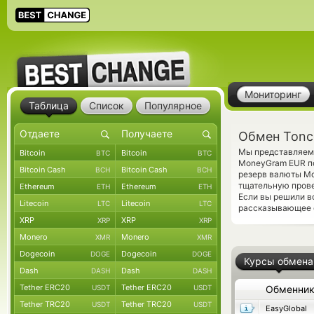
Мониторинг
Таблица
Список
Популярное
Обмен Tonc
Мы представляем 
Bitcoin
Bitcoin
BTC
BTC
MoneyGram EUR по
Bitcoin Cash
Bitcoin Cash
BCH
BCH
резерв валюты M
тщательную прове
Ethereum
Ethereum
ETH
ETH
Если вы решили в
Litecoin
Litecoin
LTC
LTC
рассказывающее о
XRP
XRP
XRP
XRP
Monero
Monero
XMR
XMR
Dogecoin
Dogecoin
DOGE
DOGE
Курсы обмена
Dash
Dash
DASH
DASH
Tether ERC20
Tether ERC20
USDT
USDT
Обменни
Tether TRC20
Tether TRC20
USDT
USDT
EasyGlobal