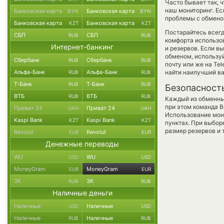
Часто бывает так, 
наш мониторинг. Ес
Банковская карта
Банковская карта
BYN
BYN
проблемы с обменом
Банковская карта
Банковская карта
KZT
KZT
Постарайтесь всег
СБП
СБП
RUB
RUB
комфорта использов
Интернет-банкинг
и резервов. Если в
обменом, использу
Сбербанк
Сбербанк
RUB
RUB
почту или же на Te
Альфа-Банк
Альфа-Банк
найти наилучший ва
RUB
RUB
Т-Банк
Т-Банк
RUB
RUB
Безопасност
ВТБ
ВТБ
RUB
RUB
Каждый из обменны
при этом команда 
Приват 24
Приват 24
UAH
UAH
Использование мон
Kaspi Bank
Kaspi Bank
KZT
KZT
пунктах. При выбор
размер резервов и 
Revolut
Revolut
EUR
EUR
Денежные переводы
WU
WU
USD
USD
MoneyGram
MoneyGram
EUR
EUR
ЗК
ЗК
RUB
RUB
Наличные деньги
Наличные
Наличные
USD
USD
Наличные
Наличные
RUB
RUB