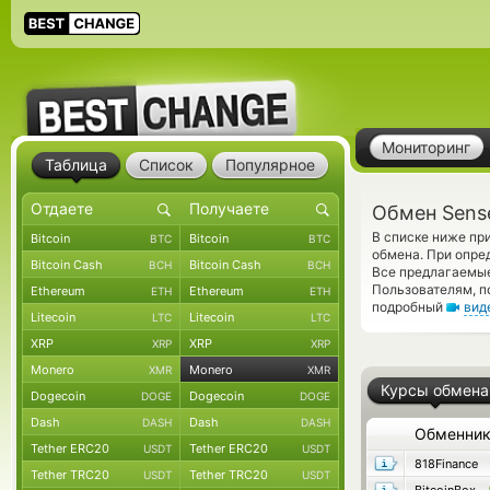
Мониторинг
Таблица
Список
Популярное
Обмен Sens
В списке ниже пр
Bitcoin
Bitcoin
BTC
BTC
обмена. При опре
Bitcoin Cash
Bitcoin Cash
BCH
BCH
Все предлагаемы
Пользователям, 
Ethereum
Ethereum
ETH
ETH
подробный
вид
Litecoin
Litecoin
LTC
LTC
XRP
XRP
XRP
XRP
Monero
Monero
XMR
XMR
Курсы обмена
Dogecoin
Dogecoin
DOGE
DOGE
Dash
Dash
DASH
DASH
Обменни
Tether ERC20
Tether ERC20
USDT
USDT
818Finance
Tether TRC20
Tether TRC20
USDT
USDT