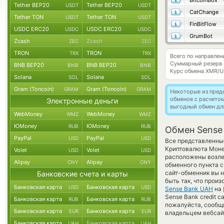
BitcoinBox
Tether BEP20
Tether BEP20
USDT
USDT
CatChange
Tether TON
Tether TON
USDT
USDT
FinBitFlow
USDC ERC20
USDC ERC20
USDC
USDC
GrumBot
Zcash
Zcash
ZEC
ZEC
TRON
TRON
TRX
TRX
Всего по направле
Суммарный резерв
BNB BEP20
BNB BEP20
BNB
BNB
Курс обмена
XMR/U
Solana
Solana
SOL
SOL
Gram (Toncoin)
Gram (Toncoin)
GRAM
GRAM
Некоторые из пред
обменов с расчето
Электронные деньги
выгодный обмен дл
WebMoney
WebMoney
WMZ
WMZ
ЮMoney
ЮMoney
RUB
RUB
Обмен Sense
PayPal
PayPal
USD
USD
Все представленные
Криптовалюта Моне
Volet
Volet
USD
USD
расположены возле 
Alipay
Alipay
CNY
CNY
обменного пункта с
сайт-обменник вы н
Банковские счета и карты
быть так, что прои
Банковская карта
Банковская карта
USD
USD
Sense Bank UAH
на
Sense Bank credit c
Банковская карта
Банковская карта
RUB
RUB
пожалуйста, сообщ
Банковская карта
Банковская карта
EUR
EUR
владельцем вебсайт
Банковская карта
Банковская карта
UAH
UAH