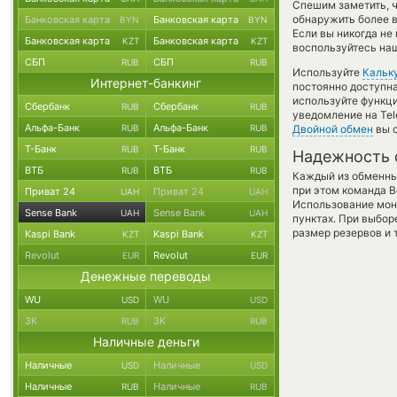
Спешим заметить, 
обнаружить более 
Банковская карта
Банковская карта
BYN
BYN
Если вы никогда не
Банковская карта
Банковская карта
KZT
KZT
воспользуйтесь наш
СБП
СБП
RUB
RUB
Используйте
Кальк
Интернет-банкинг
постоянно доступн
используйте функ
Сбербанк
Сбербанк
RUB
RUB
уведомление на Tel
Альфа-Банк
Альфа-Банк
RUB
RUB
Двойной обмен
вы с
Т-Банк
Т-Банк
RUB
RUB
Надежность 
ВТБ
ВТБ
RUB
RUB
Каждый из обменны
при этом команда 
Приват 24
Приват 24
UAH
UAH
Использование мон
Sense Bank
Sense Bank
UAH
UAH
пунктах. При выбор
размер резервов и 
Kaspi Bank
Kaspi Bank
KZT
KZT
Revolut
Revolut
EUR
EUR
Денежные переводы
WU
WU
USD
USD
ЗК
ЗК
RUB
RUB
Наличные деньги
Наличные
Наличные
USD
USD
Наличные
Наличные
RUB
RUB