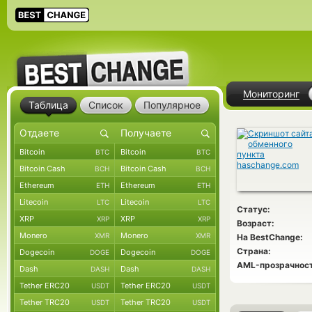
Мониторинг
Таблица
Список
Популярное
Bitcoin
Bitcoin
BTC
BTC
Bitcoin Cash
Bitcoin Cash
BCH
BCH
Ethereum
Ethereum
ETH
ETH
Litecoin
Litecoin
LTC
LTC
Статус:
XRP
XRP
XRP
XRP
Возраст:
Monero
Monero
XMR
XMR
На BestChange:
Страна:
Dogecoin
Dogecoin
DOGE
DOGE
AML-прозрачност
Dash
Dash
DASH
DASH
Tether ERC20
Tether ERC20
USDT
USDT
Tether TRC20
Tether TRC20
USDT
USDT