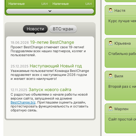
Наличные
Наличные
UAH
UAH
Настя
Курс лучше че
Новости
BTC-кран
19-летие BestChange
19.06.2026
Юрьевна
Проект BestChange отмечает свое 19-летие!
Поздравляем всех наших партнеров, коллег и
Стабильно раб
пользователей.
Наступающий Новый год
25.12.2025
Уважаемые пользователи! Команда BestChange
поздравляет всех с наступающим 2026 годом
Виля
и желает всего наилучшего!
Второй раз с н
Запуск нового сайта
12.11.2025
С радостью объявляем о начале работы новой
версии сайта, запущенной на домене
BestChange.biz
. Приглашаем оценить дизайн,
протестировать функциональность и оставить
Марлен
обратную связь.
Сайт простой о