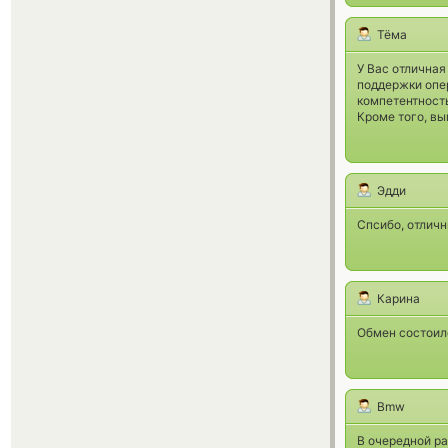
Тёма
У Вас отличная
поддержки опе
компетентность
Кроме того, в
Эдди
Спсибо, отличн
Карина
Обмен состоил
Bmw
В очередной ра