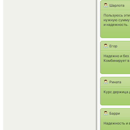
Шарлота
Пользуюсь эти
нужную сумму 
и надежность.
Егор
Надежно и без 
Комбинирует в 
Рината
Курс держица 
Барри
Надежность и в