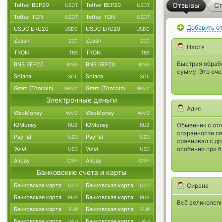
Отзывы
Ст
Tether BEP20
Tether BEP20
USDT
USDT
Tether TON
Tether TON
USDT
USDT
Добавить о
USDC ERC20
USDC ERC20
USDC
USDC
Zcash
Zcash
ZEC
ZEC
Настя
TRON
TRON
TRX
TRX
Быстрая обрабо
BNB BEP20
BNB BEP20
BNB
BNB
сумму. Это оче
Solana
Solana
SOL
SOL
Gram (Toncoin)
Gram (Toncoin)
GRAM
GRAM
Электронные деньги
Адис
WebMoney
WebMoney
WMZ
WMZ
ЮMoney
ЮMoney
Обменник с от
RUB
RUB
сохранности св
PayPal
PayPal
USD
USD
сравнивал с д
Volet
Volet
особенно при 
USD
USD
Alipay
Alipay
CNY
CNY
Банковские счета и карты
Банковская карта
Банковская карта
Сирена
USD
USD
Банковская карта
Банковская карта
RUB
RUB
Всё великолеп
Банковская карта
Банковская карта
EUR
EUR
Банковская карта
Банковская карта
UAH
UAH