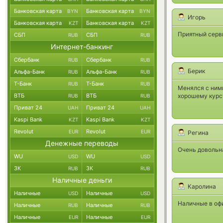
Банковская карта
Банковская карта
BYN
BYN
Игорь
Банковская карта
Банковская карта
KZT
KZT
Приятный серви
СБП
СБП
RUB
RUB
Интернет-банкинг
Сбербанк
Сбербанк
RUB
RUB
Берик
Альфа-Банк
Альфа-Банк
RUB
RUB
Т-Банк
Т-Банк
RUB
RUB
Менялся с ними
ВТБ
ВТБ
хорошему курсу
RUB
RUB
Приват 24
Приват 24
UAH
UAH
Kaspi Bank
Kaspi Bank
KZT
KZT
Revolut
Revolut
EUR
EUR
Регина
Денежные переводы
Очень довольна
WU
WU
USD
USD
ЗК
ЗК
RUB
RUB
Наличные деньги
Каролина
Наличные
Наличные
USD
USD
Наличные в офи
Наличные
Наличные
RUB
RUB
Наличные
Наличные
EUR
EUR