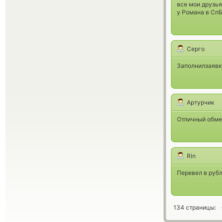
все мои друзья
у Романа в СпБ
Серго
Заполнилзаявку
Артурчик
Отличный обмен
Rin
Перевел в рубл
134 страницы: