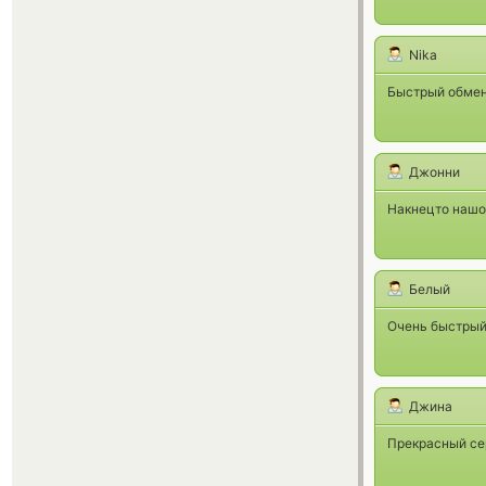
Nika
Быстрый обмен
Джонни
Накнецто нашо
Белый
Очень быстрый 
Джина
Прекрасный се