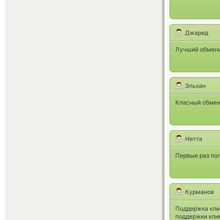
Джаред
Лучший обменик
Эльхан
Класный обмен
Нетта
Первые раз пол
Курманов
Поддержка кли
поддержки клие