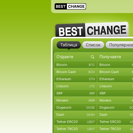
Таблица
Список
Популярно
Bitcoin
Bitcoin
BTC
Bitcoin Cash
Bitcoin Cash
BCH
Ethereum
Ethereum
ETH
Litecoin
Litecoin
LTC
XRP
XRP
XRP
Monero
Monero
XMR
Dogecoin
Dogecoin
DOGE
D
Dash
Dash
DASH
D
Tether ERC20
Tether ERC20
USDT
U
Tether TRC20
Tether TRC20
USDT
U