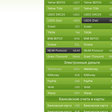
Tether BEP20
Tether BEP20
USDT
U
Tether TON
Tether TON
USDT
U
USDC ERC20
USDC ERC20
USDC
U
USDS (Dai)
USDS (Dai)
USDS
U
Zcash
Zcash
ZEC
TRON
TRON
TRX
BNB BEP20
BNB BEP20
BNB
Solana
Solana
SOL
NEAR Protocol
NEAR Protocol
NEAR
N
Gram (Toncoin)
Gram (Toncoin)
GRAM
G
Электронные деньги
WebMoney
WebMoney
WMZ
W
ЮMoney
ЮMoney
RUB
PayPal
PayPal
USD
Volet
Volet
USD
Alipay
Alipay
CNY
Банковские счета и карты
Банковская карта
Банковская карта
USD
Банковская карта
Банковская карта
RUB