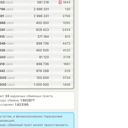
133
581 216
1
1843
USDS
3796
2 996 331
130
USDS
891
2 996 331
2706
USDS
9986
400 000
1095
USDS
8081
929 423
2434
USDS
4910
371 184
815
USDS
6649
898 736
4473
USDS
2839
400 505
4120
USDS
6500
81 120
2178
USDS
819
898 736
1661
USDS
8342
876 268
329
USDS
0000
100 000
3734
USDS
0000
1 000 000
1406
USDS
ает
33
надежных обменных пункта.
курс обмена:
1.602877
оставляет
1.623195
м путем, и финансированию терроризма
анзакций.
нная, обменный пункт может приостановить