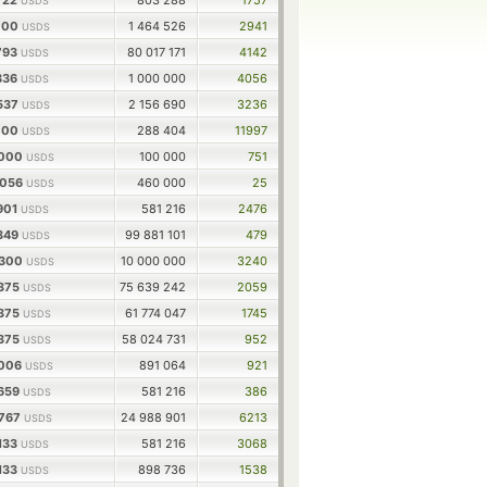
722
803 288
1757
USDS
1000
1 464 526
2941
USDS
793
80 017 171
4142
USDS
836
1 000 000
4056
USDS
8537
2 156 690
3236
USDS
6000
288 404
11997
USDS
0000
100 000
751
USDS
4056
460 000
25
USDS
901
581 216
2476
USDS
1349
99 881 101
479
USDS
3300
10 000 000
3240
USDS
2375
75 639 242
2059
USDS
2375
61 774 047
1745
USDS
2375
58 024 731
952
USDS
8006
891 064
921
USDS
6659
581 216
386
USDS
0767
24 988 901
6213
USDS
133
581 216
3068
USDS
133
898 736
1538
USDS