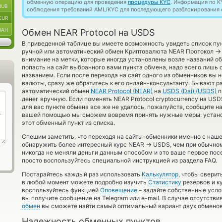
обменную операцию для проведения
процедуры KYC
. Информация по K
RUB
соблюдения требований AML/KYC для последующего разблокирования с
EUR
UAH
Обмен NEAR Protocol на USDS
В приведенной таблице вы имеете возможность увидеть список пу
→
ручной или автоматический обмен Криптовалюта NEAR Протокол
внимание на метки, которые иногда установлены возле названий об
попасть на сайт выбранного вами пункта обмена, надо всего лишь 
названием. Если после перехода на сайт одного из обменников вы
валюты, сразу же обратитесь к его онлайн-консультанту. Бывают р
автоматический обмен
NEAR Protocol (NEAR)
на
USDS (Dai) (USDS)
п
денег вручную. Если поменять NEAR Protocol cryptocurrency на USD
для вас пункте обмена все же не удалось, пожалуйста, сообщите н
вашей помощью мы сможем вовремя принять нужные меры: устано
этот обменный пункт из списка.
Спешим заметить, что переходя на сайты-обменники именно с наш
→
обнаружить более интересный курс NEAR
USDS, чем при обычном
никогда не меняли деньги данным способом и это ваше первое по
просто воспользуйтесь специальной инструкцией из раздела FAQ.
Постарайтесь каждый раз использовать
Калькулятор
, чтобы свери
в любой момент можете подробно изучить
Статистику
резервов и ку
воспользуйтесь функцией
Оповещение
– задайте собственные усло
вы получите сообщение на Telegram или e-mail. В случае отсутств
обмен
вы сможете найти самый оптимальный вариант двух обменов
Надежность обменных пунктов