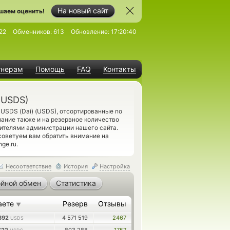
На новый сайт
шаем оценить!
22
Обменников:
613
Обновление:
17:20:40
тнерам
Помощь
FAQ
Контакты
(USDS)
 USDS (Dai) (USDS), отсортированные по
ание также и на резервное количество
ителями администрации нашего сайта.
советуем вам обратить внимание на
ge.ru.
Несоответствие
История
Настройка
йной обмен
Статистика
аете
Резерв
Отзывы
▼
0892
4 571 519
2467
USDS