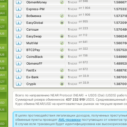
от 946
ObmenMoney
1
1.58667
NEAR
EUR
от 1 904
Express-PM
1
1.5753
NEAR
UAH
от 1 906
Вобменка
1
1.57371
NEAR
BYN
от 955
EasyGlobal
1
1.5720
NEAR
KZT
от 223
Сатоши
1
1.5704
NEAR
RUB
от 112
EasySwap
1
1.5662
NEAR
от 641
MultiVal
1
1.5607
NEAR
RUB
от 322
BTC2Pay
1
1.5575
NEAR
RUB
от 156
CoinsBlack
1
1.5499
NEAR
RUB
от 672
ObmenoFF
1
1.48952
NEAR
RUB
от 672
FastEx
1
1.4887
NEAR
UAH
от 33.9
Ex-Bank
1
1.3870
NEAR
KZT
от 33.9
Crypik
1
1.3870
NEAR
EUR
Всего по направлению NEAR Protocol (NEAR)
USDS (Dai) (USDS) работ
→
Суммарный резерв обменников:
437 232 919
USDS.
Средневзвешенный 
USD
Курс обмена
NEAR/USD
на криптовалютных рынках на текущее время с
RUB
В целях противодействия легализации доходов, полученных преступны
обменные пункты проводят
AML-проверки
поступающих от клиентов тр
USD
В случае если транзакция будет идентифицирована как высокорискова