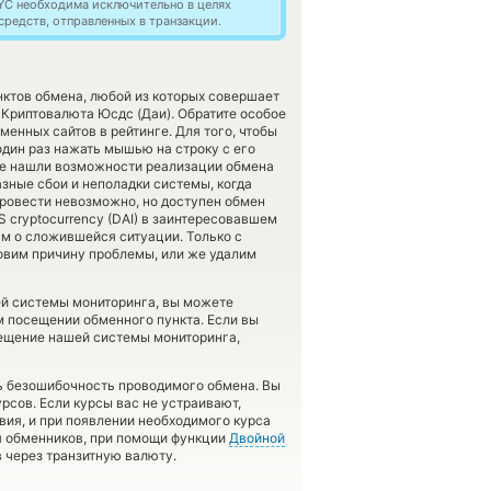
YC необходима исключительно в целях
редств, отправленных в транзакции.
нктов обмена, любой из которых совершает
Криптовалюта Юсдс (Даи). Обратите особое
менных сайтов в рейтинге. Для того, чтобы
один раз нажать мышью на строку с его
 не нашли возможности реализации обмена
азные сбои и неполадки системы, когда
ровести невозможно, но доступен обмен
S cryptocurrency (DAI) в заинтересовавшем
ам о сложившейся ситуации. Только с
вим причину проблемы, или же удалим
ей системы мониторинга, вы можете
 посещении обменного пункта. Если вы
сещение нашей системы мониторинга,
ть безошибочность проводимого обмена. Вы
рсов. Если курсы вас не устраивают,
вия, и при появлении необходимого курса
ия обменников, при помощи функции
Двойной
 через транзитную валюту.