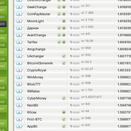
CosmoChanger
1
1.61965
NEAR
SDT
от 311
GeekChange
1
1.6169
NEAR
SDT
от 7 489
CoinPayMaster
1
1.61559
NEAR
SDC
от 2 700
MoonLight
1
1.61425
NEAR
SDS
от 2 000
Даркен
1
1.6130
NEAR
ZEC
от 441
AvanChange
1
1.6116
NEAR
TRX
от 18.09
Tarifex
1
1.6081
NEAR
BNB
от 859
Amgchange
1
1.6080
NEAR
SOL
от 933
UAchanger
1
1.60771
NEAR
EAR
от 62.2
BitcoinObmennik
1
1.6076
NEAR
RAM
от 62.37
CryptoRoyal
1
1.6033
NEAR
от 938
WmMoney
1
1.5996
NEAR
MZ
от 938
Bitok777
1
1.5996
NEAR
RUB
от 1 751
99Rates
1
1.5996
NEAR
USD
от 5.92071477
CyberMoney
1
1.5977
NEAR
USD
от 941
NextBit
1
1.5947
NEAR
CNY
от 44
60сек
1
1.5927
NEAR
от 946
First-BTC
1
1.58667
NEAR
USD
от 631
AppBit
1
1.58667
NEAR
RUB