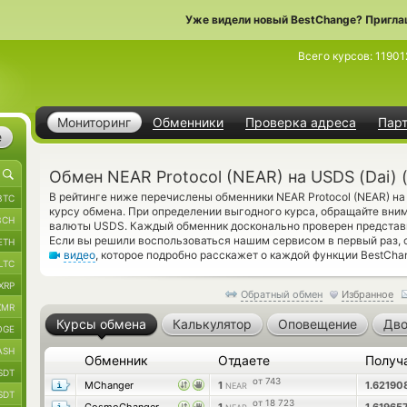
Уже видели новый BestChange? Пригла
Всего курсов:
11901
Мониторинг
Обменники
Проверка адреса
Пар
е
Обмен NEAR Protocol (NEAR) на USDS (Dai) 
В рейтинге ниже перечислены обменники NEAR Protocol (NEAR) на
BTC
курсу обмена. При определении выгодного курса, обращайте вним
BCH
валюты USDS. Каждый обменник досконально проверен представ
Если вы решили воспользоваться нашим сервисом в первый раз, 
ETH
видео
, которое подробно расскажет о каждой функции BestChan
LTC
XRP
Обратный обмен
Избранное
XMR
Курсы обмена
Калькулятор
Оповещение
Дво
OGE
ASH
Обменник
Отдаете
Получ
SDT
от 743
MChanger
1
1.6219
NEAR
SDT
от 18 723