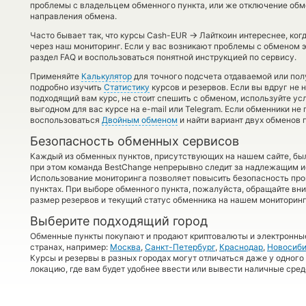
проблемы с владельцем обменного пункта, или же отключение обме
направления обмена.
→
Часто бывает так, что курсы Cash-EUR
Лайткоин интереснее, ког
через наш мониторинг. Если у вас возникают проблемы с обменом 
раздел FAQ и воспользоваться понятной инструкцией по сервису.
Применяйте
Калькулятор
для точного подсчета отдаваемой или по
подробно изучить
Статистику
курсов и резервов. Если вы вдруг не 
подходящий вам курс, не стоит спешить с обменом, используйте ус
выгодном для вас курсе на e-mail или Telegram. Если обменники не
воспользоваться
Двойным обменом
и найти вариант двух обменов 
Безопасность обменных сервисов
Каждый из обменных пунктов, присутствующих на нашем сайте, бы
при этом команда BestChange непрерывно следит за надлежащим и
Использование мониторинга позволяет повысить безопасность пр
пунктах. При выборе обменного пункта, пожалуйста, обращайте вн
размер резервов и текущий статус обменника на нашем мониторинг
Выберите подходящий город
Обменные пункты покупают и продают криптовалюты и электронные
странах, например:
Москва
,
Санкт-Петербург
,
Краснодар
,
Новосиби
Курсы и резервы в разных городах могут отличаться даже у одного
локацию, где вам будет удобнее ввести или вывести наличные сред