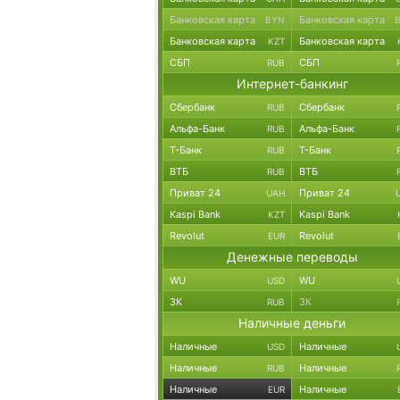
Банковская карта
Банковская карта
BYN
Банковская карта
Банковская карта
KZT
СБП
СБП
RUB
Интернет-банкинг
Сбербанк
Сбербанк
RUB
Альфа-Банк
Альфа-Банк
RUB
Т-Банк
Т-Банк
RUB
ВТБ
ВТБ
RUB
Приват 24
Приват 24
UAH
Kaspi Bank
Kaspi Bank
KZT
Revolut
Revolut
EUR
Денежные переводы
WU
WU
USD
ЗК
ЗК
RUB
Наличные деньги
Наличные
Наличные
USD
Наличные
Наличные
RUB
Наличные
Наличные
EUR