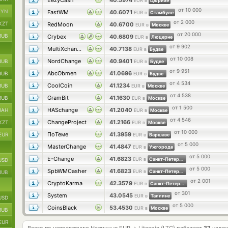
EezyCash
40.5974
EUR в
Цюрихе
от 10 000
BYN
FastWM
40.6071
EUR в
Стамбуле
от 2 000
KZT
RedMoon
40.6700
EUR в
Москве
от 20 000
RUB
Crybex
40.6809
EUR в
Люцерне
от 9 902
MultiXchange
40.7138
EUR в
Будве
от 10 008
NordChange
40.9401
RUB
EUR в
Будве
от 9 951
AbcObmen
41.0696
RUB
EUR в
Будве
от 4 534
CoolCoin
41.1234
RUB
EUR в
Москве
от 4 538
GramBit
41.1630
RUB
EUR в
Москве
от 1 500
HASchange
41.2040
UAH
EUR в
Москве
от 4 546
ChangeProject
41.2166
KZT
EUR в
Москве
от 10 000
ПоТеме
41.3959
EUR
EUR в
Варшаве
от 5 000
MasterChange
41.4847
EUR в
Ужгороде
от 5 000
E-Change
41.6823
EUR в
Санкт-Петербурге
USD
от 5 000
SpbWMCasher
41.6823
EUR в
Санкт-Петербурге
RUB
от 2 001
CryptoKarma
42.3579
EUR в
Санкт-Петербурге
от 301
System
43.0545
EUR в
Таллине
USD
от 5 000
CoinsBlack
53.4530
EUR в
Москве
RUB
EUR