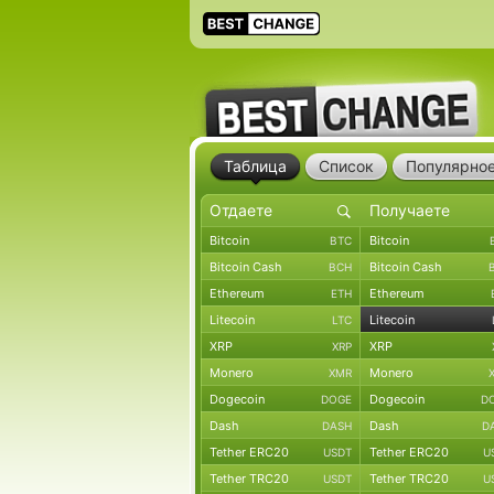
Таблица
Список
Популярно
Bitcoin
Bitcoin
BTC
Bitcoin Cash
Bitcoin Cash
BCH
Ethereum
Ethereum
ETH
Litecoin
Litecoin
LTC
XRP
XRP
XRP
Monero
Monero
XMR
Dogecoin
Dogecoin
DOGE
D
Dash
Dash
DASH
D
Tether ERC20
Tether ERC20
USDT
U
Tether TRC20
Tether TRC20
USDT
U