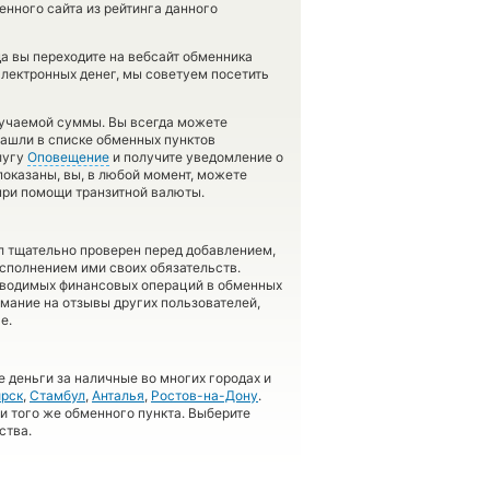
нного сайта из рейтинга данного
да вы переходите на вебсайт обменника
электронных денег, мы советуем посетить
лучаемой суммы. Вы всегда можете
нашли в списке обменных пунктов
лугу
Оповещение
и получите уведомление о
 показаны, вы, в любой момент, можете
при помощи транзитной валюты.
л тщательно проверен перед добавлением,
сполнением ими своих обязательств.
оводимых финансовых операций в обменных
имание на отзывы других пользователей,
е.
 деньги за наличные во многих городах и
рск
,
Стамбул
,
Анталья
,
Ростов-на-Дону
.
 и того же обменного пункта. Выберите
ства.