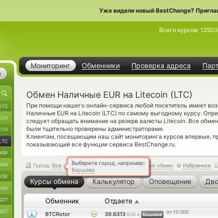
Уже видели новый BestChange? Пригла
Всего курсов:
12503
Мониторинг
Обменники
Проверка адреса
Пар
е
Обмен Наличные EUR на Litecoin (LTC)
При помощи нашего онлайн-сервиса любой посетитель имеет воз
BTC
Наличные EUR на Litecoin (LTC) по самому выгодному курсу. Опр
BCH
следует обращать внимание на резерв валюты Litecoin. Все обмен
были тщательно проверены администраторами.
ETH
Клиентам, посещающим наш сайт мониторинга курсов впервые, 
LTC
показывающий все функции сервиса BestChange.ru.
XRP
Выберите город, например:
XMR
Город:
Все
Обратный обмен
Избранное
Варшава
OGE
Курсы обмена
Калькулятор
Оповещение
Дво
ASH
SDT
Обменник
Отдаете
▲
SDT
от 10 000
BTCRotor
39.6313
EUR в
Бишкеке