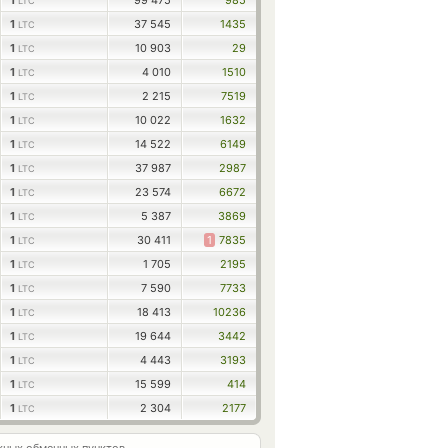
1
99 475
985
LTC
1
37 545
1435
LTC
1
10 903
29
LTC
1
4 010
1510
LTC
1
2 215
7519
LTC
1
10 022
1632
LTC
1
14 522
6149
LTC
1
37 987
2987
LTC
1
23 574
6672
LTC
1
5 387
3869
LTC
1
30 411
1
7835
LTC
1
1 705
2195
LTC
1
7 590
7733
LTC
1
18 413
10236
LTC
1
19 644
3442
LTC
1
4 443
3193
LTC
1
15 599
414
LTC
1
2 304
2177
LTC