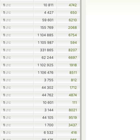
1
10 811
4742
LTC
1
4 427
650
LTC
1
59 601
6210
LTC
1
155 769
2068
LTC
1
1 104 885
6754
LTC
1
1 105 987
594
LTC
1
331 865
8207
LTC
1
62 244
6697
LTC
1
1 102 925
1918
LTC
1
1 106 476
8511
LTC
1
3 755
812
LTC
1
44 302
1712
LTC
1
44 762
4874
LTC
1
10 601
111
LTC
1
3 144
8021
LTC
1
44 105
9519
LTC
1
1 700
3437
LTC
1
6 532
416
LTC