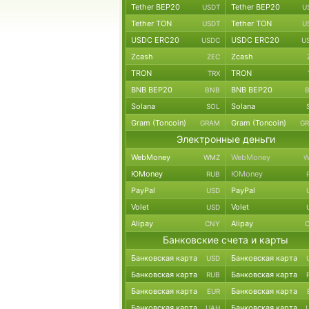
Tether BEP20
Tether BEP20
USDT
U
Tether TON
Tether TON
USDT
U
USDC ERC20
USDC ERC20
USDC
U
Zcash
Zcash
ZEC
TRON
TRON
TRX
BNB BEP20
BNB BEP20
BNB
Solana
Solana
SOL
Gram (Toncoin)
Gram (Toncoin)
GRAM
G
Электронные деньги
WebMoney
WebMoney
WMZ
W
ЮMoney
ЮMoney
RUB
PayPal
PayPal
USD
Volet
Volet
USD
Alipay
Alipay
CNY
Банковские счета и карты
Банковская карта
Банковская карта
USD
Банковская карта
Банковская карта
RUB
Банковская карта
Банковская карта
EUR
Банковская карта
Банковская карта
UAH