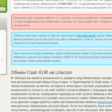
Всего по направлению Наличные EUR
Litecoin (LTC) работает
37
надеж
→
UAH
Суммарный резерв обменников:
5 559 226
LTC.
Средневзвешенный курс
Курс обмена
LTC/EUR
на криптовалютных рынках на текущее время сос
Реальный курс обмена зависит от города, в котором работает обменны
точной информации по обменным пунктам, которые работают в вашем г
предложить.
Обмены наличных средств обычно проводятся
без фиксации
курса обмен
фиксирования курса смотрите на сайте обменного пункта. Также эта 
сервисом в электронном письме.
Некоторые из представленных здесь обменников имеют дополнительные
обменов с расчетом суммы обмена в 9000 EUR. Воспользуйтесь функц
выгодный обмен для вашей суммы.
Обмен Cash EUR на Litecoin
В таблице вы имеете возможность увидеть ряд обменников, кажды
→
или автоматический обмен Кэш в евро
Криптовалюта Лайт коин. 
также внимание на метки, которые в некоторых случаях указываются
возможность попасть на сайт любого пункта обмена с помощью ед
названием. Если вы совершили переход на сайт пункта обмена и о
вам нужно обратиться к онлайн-консультанту сайта-обменника. Во
и на данной стадии работы сайта автоматические обмены
Наличные
вам должны предложить ручной обмен. Если же обменять Euro cash на
получилось, рекомендуем сообщить нам об этой ситуации. Мы пр