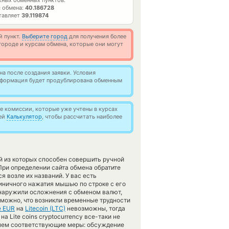
ных обменных пунктов.
 обмена:
40.186728
тавляет
39.119874
й пункт.
Выберите город
для получения более
ороде и курсам обмена, которые они могут
а после создания заявки. Условия
информация будет продублирована обменным
 комиссии, которые уже учтены в курсах
ией
Калькулятор
, чтобы рассчитать наиболее
й из которых способен совершить ручной
При определении сайта обмена обратите
 возле их названий. У вас есть
иничного нажатия мышью по строке с его
бнаружили осложнения с обменом валют,
зможно, что возникли временные трудности
 EUR
на
Litecoin (LTC)
невозможны, тогда
 Lite coins cryptocurrency все-таки не
имем соответствующие меры: обсуждение