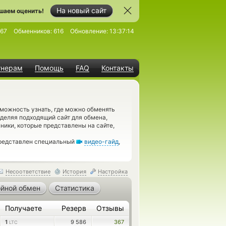
На новый сайт
шаем оценить!
67
Обменников:
616
Обновление:
13:37:14
тнерам
Помощь
FAQ
Контакты
можность узнать, где можно обменять
еделяя подходящий сайт для обмена,
ники, которые представлены на сайте,
представлен специальный
видео-гайд
,
Несоответствие
История
Настройка
йной обмен
Статистика
Получаете
Резерв
Отзывы
1
9 586
367
LTC