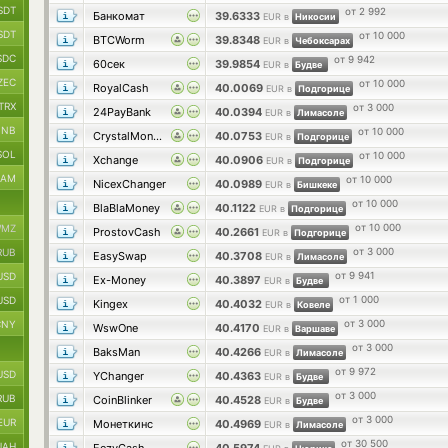
SDT
от 2 992
Банкомат
39.6333
EUR в
Никосии
SDT
от 10 000
BTCWorm
39.8348
EUR в
Чебоксарах
SDC
от 9 942
60сек
39.9854
EUR в
Будве
ZEC
от 10 000
RoyalCash
40.0069
EUR в
Подгорице
TRX
от 3 000
24PayBank
40.0394
EUR в
Лимасоле
BNB
от 10 000
CrystalMoney
40.0753
EUR в
Подгорице
SOL
от 10 000
Xchange
40.0906
EUR в
Подгорице
RAM
от 10 000
NicexChanger
40.0989
EUR в
Бишкеке
от 10 000
BlaBlaMoney
40.1122
EUR в
Подгорице
от 10 000
MZ
ProstovCash
40.2661
EUR в
Подгорице
от 3 000
RUB
EasySwap
40.3708
EUR в
Лимасоле
от 9 941
USD
Ex-Money
40.3897
EUR в
Будве
от 1 000
USD
Kingex
40.4032
EUR в
Ковеле
от 3 000
CNY
WswOne
40.4170
EUR в
Варшаве
от 3 000
BaksMan
40.4266
EUR в
Лимасоле
от 9 972
USD
YChanger
40.4363
EUR в
Будве
от 3 000
RUB
CoinBlinker
40.4528
EUR в
Будве
от 3 000
EUR
Монеткинс
40.4969
EUR в
Лимасоле
от 30 500
UAH