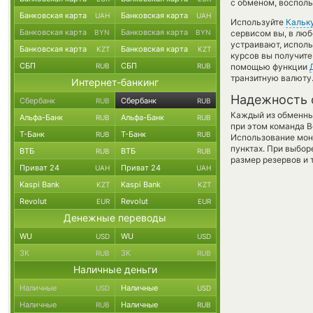
с обменом, восполь
Банковская карта
Банковская карта
UAH
UAH
Используйте
Кальк
Банковская карта
Банковская карта
BYN
BYN
сервисом вы, в люб
устраивают, испол
Банковская карта
Банковская карта
KZT
KZT
курсов вы получите
СБП
СБП
RUB
RUB
помощью функции
транзитную валюту
Интернет-банкинг
Надежность 
Сбербанк
Сбербанк
RUB
RUB
Каждый из обменны
Альфа-Банк
Альфа-Банк
RUB
RUB
при этом команда 
Т-Банк
Т-Банк
RUB
RUB
Использование мон
пунктах. При выбор
ВТБ
ВТБ
RUB
RUB
размер резервов и 
Приват 24
Приват 24
UAH
UAH
Kaspi Bank
Kaspi Bank
KZT
KZT
Revolut
Revolut
EUR
EUR
Денежные переводы
WU
WU
USD
USD
ЗК
ЗК
RUB
RUB
Наличные деньги
Наличные
Наличные
USD
USD
Наличные
Наличные
RUB
RUB