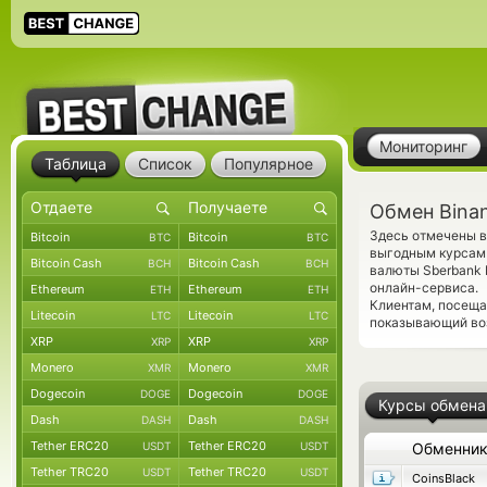
Мониторинг
Таблица
Список
Популярное
Обмен Bina
Здесь отмечены в
Bitcoin
Bitcoin
BTC
BTC
выгодным курсам 
Bitcoin Cash
Bitcoin Cash
BCH
BCH
валюты Sberbank 
онлайн-сервиса.
Ethereum
Ethereum
ETH
ETH
Клиентам, посещ
Litecoin
Litecoin
LTC
LTC
показывающий во
XRP
XRP
XRP
XRP
Monero
Monero
XMR
XMR
Dogecoin
Dogecoin
DOGE
DOGE
Курсы обмена
Dash
Dash
DASH
DASH
Tether ERC20
Tether ERC20
USDT
USDT
Обменни
Tether TRC20
Tether TRC20
USDT
USDT
CoinsBlack