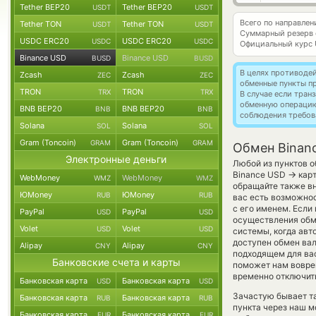
Tether BEP20
Tether BEP20
USDT
USDT
Всего по направлен
Tether TON
Tether TON
USDT
USDT
Суммарный резерв
USDC ERC20
USDC ERC20
USDC
USDC
Официальный курс
Binance USD
Binance USD
BUSD
BUSD
В целях противоде
Zcash
Zcash
ZEC
ZEC
обменные пункты п
TRON
TRON
TRX
TRX
В случае если тра
обменную операци
BNB BEP20
BNB BEP20
BNB
BNB
соблюдения требов
Solana
Solana
SOL
SOL
Gram (Toncoin)
Gram (Toncoin)
GRAM
GRAM
Обмен Binan
Электронные деньги
Любой из пунктов о
→
Binance USD
карт
WebMoney
WebMoney
WMZ
WMZ
обращайте также вн
ЮMoney
ЮMoney
RUB
RUB
вас есть возможно
с его именем. Если
PayPal
PayPal
USD
USD
осуществления обме
Volet
Volet
USD
USD
системы, когда ав
доступен обмен вал
Alipay
Alipay
CNY
CNY
подходящем для вас
Банковские счета и карты
поможет нам вовре
временно отключить
Банковская карта
Банковская карта
USD
USD
Зачастую бывает т
Банковская карта
Банковская карта
RUB
RUB
пункта через наш м
Банковская карта
Банковская карта
EUR
EUR