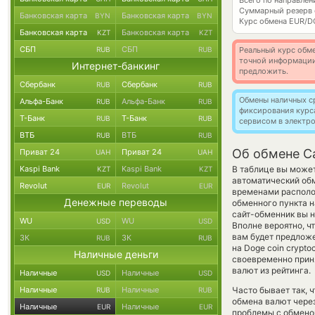
Всего по направле
Суммарный резерв
Банковская карта
Банковская карта
BYN
BYN
Курс обмена
EUR/D
Банковская карта
Банковская карта
KZT
KZT
СБП
СБП
RUB
RUB
Реальный курс обме
точной информации
Интернет-банкинг
предложить.
Сбербанк
Сбербанк
RUB
RUB
Обмены наличных с
Альфа-Банк
Альфа-Банк
RUB
RUB
фиксирования курс
Т-Банк
Т-Банк
RUB
RUB
сервисом в электр
ВТБ
ВТБ
RUB
RUB
Об обмене C
Приват 24
Приват 24
UAH
UAH
Kaspi Bank
Kaspi Bank
В таблице вы может
KZT
KZT
автоматический об
Revolut
Revolut
EUR
EUR
временами располож
Денежные переводы
обменного пункта н
сайт-обменник вы н
WU
WU
USD
USD
Вполне вероятно, ч
вам будет предложе
ЗК
ЗК
RUB
RUB
на Doge coin crypt
Наличные деньги
своевременно прин
валют из рейтинга.
Наличные
Наличные
USD
USD
Наличные
Наличные
Часто бывает так, 
RUB
RUB
обмена валют через
Наличные
Наличные
EUR
EUR
проблемы с обменом