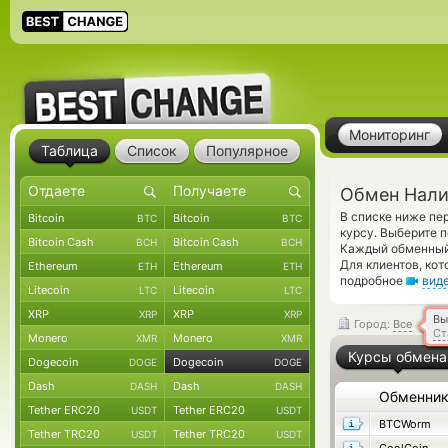
Мониторинг
Таблица
Список
Популярное
Обмен Нали
В списке ниже п
Bitcoin
Bitcoin
BTC
BTC
курсу. Выберите 
Bitcoin Cash
Bitcoin Cash
BCH
BCH
Каждый обменный 
Для клиентов, ко
Ethereum
Ethereum
ETH
ETH
подробное
вид
Litecoin
Litecoin
LTC
LTC
XRP
XRP
XRP
XRP
Вы
Город:
Все
Ст
Monero
Monero
XMR
XMR
Курсы обмена
Dogecoin
Dogecoin
DOGE
DOGE
Dash
Dash
DASH
DASH
Обменни
Tether ERC20
Tether ERC20
USDT
USDT
BTCWorm
Tether TRC20
Tether TRC20
USDT
USDT