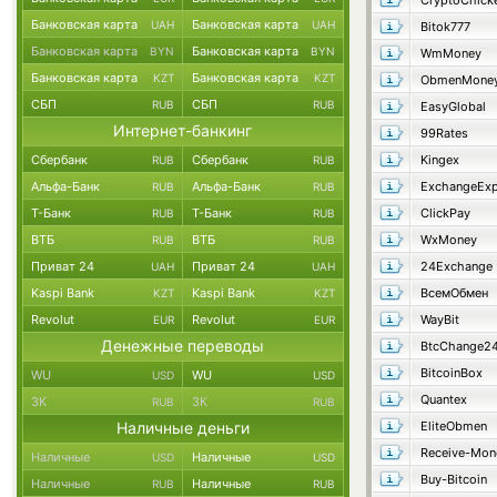
CryptoChick
Банковская карта
Банковская карта
UAH
UAH
Bitok777
Банковская карта
Банковская карта
BYN
BYN
WmMoney
Банковская карта
Банковская карта
KZT
KZT
ObmenMone
СБП
СБП
RUB
RUB
EasyGlobal
Интернет-банкинг
99Rates
Сбербанк
Сбербанк
Kingex
RUB
RUB
Альфа-Банк
Альфа-Банк
ExchangeExp
RUB
RUB
Т-Банк
Т-Банк
ClickPay
RUB
RUB
ВТБ
ВТБ
WxMoney
RUB
RUB
Приват 24
Приват 24
24Exchange
UAH
UAH
Kaspi Bank
Kaspi Bank
ВсемОбмен
KZT
KZT
Revolut
Revolut
WayBit
EUR
EUR
Денежные переводы
BtcChange2
BitcoinBox
WU
WU
USD
USD
Quantex
ЗК
ЗК
RUB
RUB
Наличные деньги
EliteObmen
Receive-Mon
Наличные
Наличные
USD
USD
Buy-Bitcoin
Наличные
Наличные
RUB
RUB