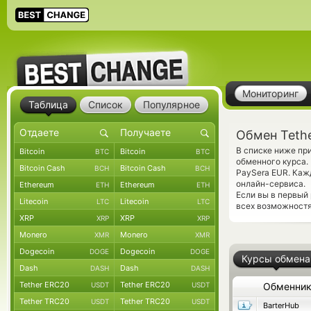
Мониторинг
Таблица
Список
Популярное
Обмен Tethe
В списке ниже пр
Bitcoin
Bitcoin
BTC
BTC
обменного курса.
Bitcoin Cash
Bitcoin Cash
BCH
BCH
PaySera EUR. Каж
онлайн-сервиса.
Ethereum
Ethereum
ETH
ETH
Если вы в первый
Litecoin
Litecoin
LTC
LTC
всех возможностя
XRP
XRP
XRP
XRP
Monero
Monero
XMR
XMR
Dogecoin
Dogecoin
DOGE
DOGE
Курсы обмена
Dash
Dash
DASH
DASH
Tether ERC20
Tether ERC20
USDT
USDT
Обменни
Tether TRC20
Tether TRC20
USDT
USDT
BarterHub