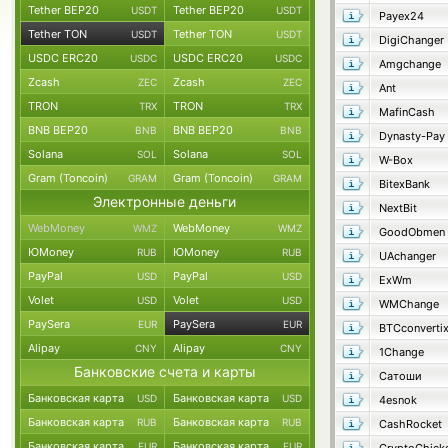
Tether BEP20
Tether BEP20
USDT
USDT
Payex24
Tether TON
Tether TON
USDT
USDT
DigiChanger
USDC ERC20
USDC ERC20
USDC
USDC
Amgchange
Zcash
Zcash
ZEC
ZEC
Ant
TRON
TRON
TRX
TRX
MafinCash
BNB BEP20
BNB BEP20
BNB
BNB
Dynasty-Pay
Solana
Solana
SOL
SOL
W-Box
Gram (Toncoin)
Gram (Toncoin)
GRAM
GRAM
BitexBank
Электронные деньги
NextBit
WebMoney
WebMoney
WMZ
WMZ
GoodObmen
ЮMoney
ЮMoney
RUB
RUB
UAchanger
PayPal
PayPal
USD
USD
ExWm
Volet
Volet
USD
USD
WMChange
PaySera
PaySera
EUR
EUR
BTCconverti
Alipay
Alipay
CNY
CNY
1Change
Банковские счета и карты
Сатоши
Банковская карта
Банковская карта
USD
USD
4esnok
Банковская карта
Банковская карта
RUB
RUB
CashRocket
Банковская карта
Банковская карта
EUR
EUR