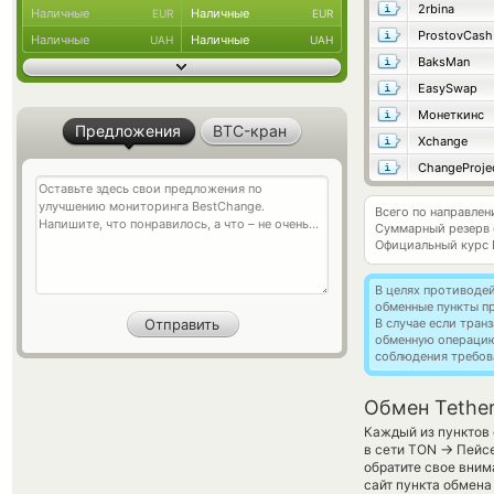
2rbina
Наличные
Наличные
EUR
EUR
ProstovCash
Наличные
Наличные
UAH
UAH
BaksMan
EasySwap
Монеткинс
Предложения
BTC-кран
Xchange
ChangeProje
Всего по направлен
Суммарный резерв
Официальный курс
В целях противоде
обменные пункты п
В случае если тра
обменную операци
соблюдения требов
Обмен Tethe
Каждый из пунктов 
→
в сети TON
Пейсе
обратите свое вним
сайт пункта обмена