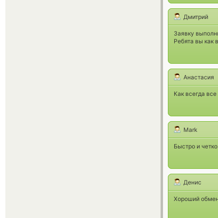
Дмитрий
Заявку выполни
Ребята вы как 
Анастасия
Как всегда все
Mark
Быстро и четко.
Денис
Хороший обмен