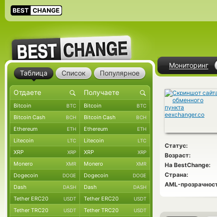
Мониторинг
Таблица
Список
Популярное
Bitcoin
Bitcoin
BTC
BTC
Bitcoin Cash
Bitcoin Cash
BCH
BCH
Ethereum
Ethereum
ETH
ETH
Litecoin
Litecoin
LTC
LTC
Статус:
XRP
XRP
XRP
XRP
Возраст:
Monero
Monero
XMR
XMR
На BestChange:
Страна:
Dogecoin
Dogecoin
DOGE
DOGE
AML-прозрачност
Dash
Dash
DASH
DASH
Tether ERC20
Tether ERC20
USDT
USDT
Tether TRC20
Tether TRC20
USDT
USDT