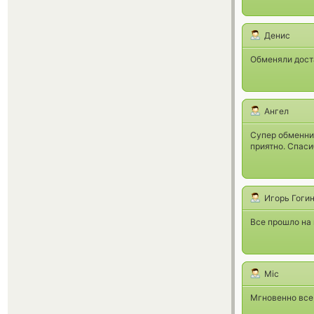
Денис
Обменяли доста
Ангел
Супер обменник
приятно. Спасиб
Игорь Гоги
Все прошло на
Mic
Мгновенно все, 