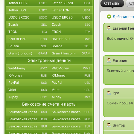
Отзывы
Ст
Tether BEP20
Tether BEP20
USDT
USDT
Tether TON
Tether TON
USDT
USDT
Добавить о
USDC ERC20
USDC ERC20
USDC
USDC
Zcash
Zcash
ZEC
ZEC
Евгений Ге
TRON
TRON
TRX
TRX
Всё отлично! О
BNB BEP20
BNB BEP20
BNB
BNB
Solana
Solana
SOL
SOL
Gram (Toncoin)
Gram (Toncoin)
GRAM
GRAM
Электронные деньги
Евгения
WebMoney
WebMoney
WMZ
WMZ
Быстрый и выг
ЮMoney
ЮMoney
RUB
RUB
PayPal
PayPal
USD
USD
Volet
Volet
USD
USD
Igor
Alipay
Alipay
CNY
CNY
Обмен прошёл 
Банковские счета и карты
Банковская карта
Банковская карта
USD
USD
Банковская карта
Банковская карта
RUB
RUB
Виктор
Банковская карта
Банковская карта
EUR
EUR
Банковская карта
Банковская карта
UAH
UAH