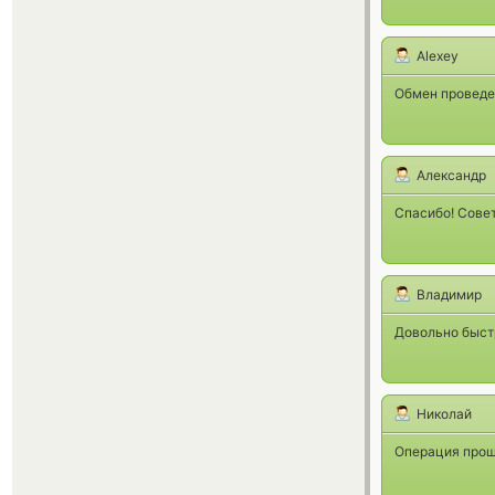
Alexey
Обмен проведен
Александр
Спасибо! Сове
Владимир
Довольно быст
Николай
Операция прошл