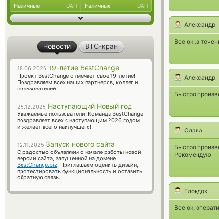
Наличные
Наличные
UAH
UAH
Александр
Все ок ,в тече
Новости
BTC-кран
19-летие BestChange
19.06.2026
Проект BestChange отмечает свое 19-летие!
Александр
Поздравляем всех наших партнеров, коллег и
пользователей.
Быстро произв
Наступающий Новый год
25.12.2025
Уважаемые пользователи! Команда BestChange
поздравляет всех с наступающим 2026 годом
и желает всего наилучшего!
Слава
Запуск нового сайта
12.11.2025
Быстро произв
С радостью объявляем о начале работы новой
Рекомендую
версии сайта, запущенной на домене
BestChange.biz
. Приглашаем оценить дизайн,
протестировать функциональность и оставить
обратную связь.
Глокдок
Все ок, операти