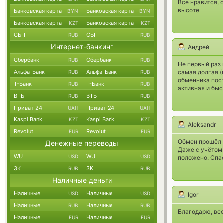
Все нравится, 
высоте
Банковская карта
Банковская карта
BYN
BYN
Банковская карта
Банковская карта
KZT
KZT
СБП
СБП
RUB
RUB
Интернет-банкинг
Андрей
Сбербанк
Сбербанк
RUB
RUB
Не первый раз 
Альфа-Банк
Альфа-Банк
самая долгая (
RUB
RUB
обменника пост
Т-Банк
Т-Банк
RUB
RUB
активная и бы
ВТБ
ВТБ
RUB
RUB
Приват 24
Приват 24
UAH
UAH
Kaspi Bank
Kaspi Bank
KZT
KZT
Aleksandr
Revolut
Revolut
EUR
EUR
Обмен прошёл м
Денежные переводы
Даже с учётом 
WU
WU
USD
USD
положено. Спа
ЗК
ЗК
RUB
RUB
Наличные деньги
Наличные
Наличные
USD
USD
Igor
Наличные
Наличные
RUB
RUB
Благодарю, все
Наличные
Наличные
EUR
EUR