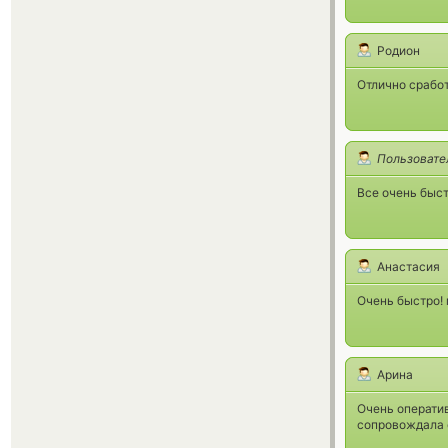
Родион
Отлично сработ
Пользовате
Все очень быст
Анастасия
Очень быстро!
Арина
Очень оператив
сопровождала 