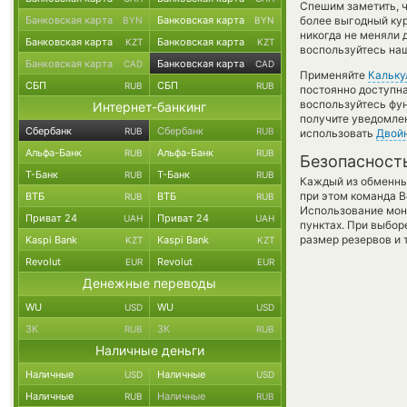
Спешим заметить, ч
Банковская карта
Банковская карта
более выгодный ку
BYN
BYN
никогда не меняли 
Банковская карта
Банковская карта
KZT
KZT
воспользуйтесь наш
Банковская карта
Банковская карта
CAD
CAD
Применяйте
Кальку
СБП
СБП
RUB
RUB
постоянно доступн
воспользуйтесь фу
Интернет-банкинг
получите уведомлен
Сбербанк
Сбербанк
RUB
RUB
использовать
Двой
Альфа-Банк
Альфа-Банк
RUB
RUB
Безопасност
Т-Банк
Т-Банк
RUB
RUB
Каждый из обменны
при этом команда 
ВТБ
ВТБ
RUB
RUB
Использование мон
Приват 24
Приват 24
UAH
UAH
пунктах. При выбор
размер резервов и 
Kaspi Bank
Kaspi Bank
KZT
KZT
Revolut
Revolut
EUR
EUR
Денежные переводы
WU
WU
USD
USD
ЗК
ЗК
RUB
RUB
Наличные деньги
Наличные
Наличные
USD
USD
Наличные
Наличные
RUB
RUB