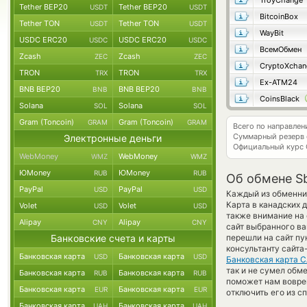
TroyChange
Tether BEP20
Tether BEP20
USDT
USDT
BitcoinBox
Tether TON
Tether TON
USDT
USDT
WayBit
USDC ERC20
USDC ERC20
USDC
USDC
ВсемОбмен
Zcash
Zcash
ZEC
ZEC
CryptoXchan
TRON
TRON
TRX
TRX
Ex-ATM24
BNB BEP20
BNB BEP20
BNB
BNB
CoinsBlack
Solana
Solana
SOL
SOL
Gram (Toncoin)
Gram (Toncoin)
GRAM
GRAM
Всего по направле
Суммарный резерв
Электронные деньги
Официальный курс
WebMoney
WebMoney
WMZ
WMZ
ЮMoney
ЮMoney
RUB
RUB
Об обмене S
PayPal
PayPal
USD
USD
Каждый из обменник
Карта в канадских 
Volet
Volet
USD
USD
также внимание на 
Alipay
Alipay
CNY
CNY
сайт выбранного ва
Банковские счета и карты
перешли на сайт пу
консультанту сайта
Банковская карта
Банковская карта
USD
USD
Банковская карта 
так и не сумел обме
Банковская карта
Банковская карта
RUB
RUB
поможет нам вовре
Банковская карта
Банковская карта
EUR
EUR
отключить его из с
Банковская карта
Банковская карта
UAH
UAH