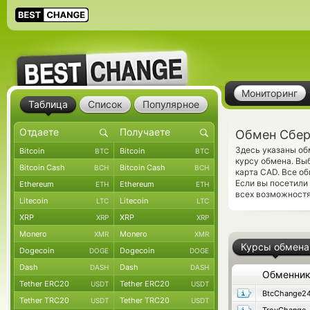
Мониторинг
Таблица
Список
Популярное
Обмен Сбер
Здесь указаны о
Bitcoin
Bitcoin
BTC
BTC
курсу обмена. Вы
Bitcoin Cash
Bitcoin Cash
BCH
BCH
карта CAD. Все о
Если вы посетили
Ethereum
Ethereum
ETH
ETH
всех возможностях
Litecoin
Litecoin
LTC
LTC
XRP
XRP
XRP
XRP
Monero
Monero
XMR
XMR
Курсы обмена
Dogecoin
Dogecoin
DOGE
DOGE
Dash
Dash
DASH
DASH
Обменни
Tether ERC20
Tether ERC20
USDT
USDT
BtcChange2
Tether TRC20
Tether TRC20
USDT
USDT