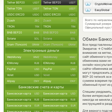
Tether BEP20
Tether BEP20
USDT
USDT
CryptoWolve
Tether TON
Tether TON
USDT
USDT
EasyGlobal
USDC ERC20
USDC ERC20
USDC
USDC
Всего по направле
Zcash
Zcash
ZEC
ZEC
Суммарный резерв
TRON
TRON
TRX
TRX
Официальный курс
BNB BEP20
BNB BEP20
BNB
BNB
Обмен Банков
Solana
Solana
SOL
SOL
Gram (Toncoin)
Gram (Toncoin)
Все представленные
GRAM
GRAM
→
Эмиратов
Стейблк
Электронные деньги
внимание на метки,
сайт обменного пун
WebMoney
WebMoney
WMZ
WMZ
обменника вами не
ЮMoney
ЮMoney
RUB
RUB
онлайн-консультант
сайта-обменника а
PayPal
PayPal
USD
USD
могут предложить ру
Volet
Volet
USD
USD
BEP-20 network вс
сумеем вовремя пр
Alipay
Alipay
CNY
CNY
обменный пункт из 
Банковские счета и карты
Спешим уведомить,
Банковская карта
Банковская карта
USD
USD
более интересный 
Банковская карта
Банковская карта
никогда не меняли 
RUB
RUB
инструкцией в разд
Банковская карта
Банковская карта
EUR
EUR
Для верного подсче
Банковская карта
Банковская карта
UAH
UAH