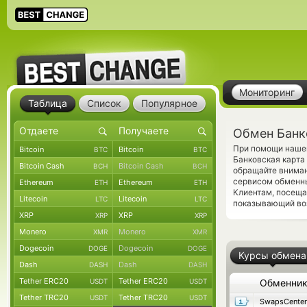
Мониторинг
Таблица
Список
Популярное
Обмен Банко
При помощи нашег
Bitcoin
Bitcoin
BTC
BTC
Банковская карта
Bitcoin Cash
Bitcoin Cash
BCH
BCH
обращайте вниман
сервисом обменны
Ethereum
Ethereum
ETH
ETH
Клиентам, посеща
Litecoin
Litecoin
LTC
LTC
показывающий во
XRP
XRP
XRP
XRP
Monero
Monero
XMR
XMR
Dogecoin
Dogecoin
DOGE
DOGE
Курсы обмена
Dash
Dash
DASH
DASH
Tether ERC20
Tether ERC20
USDT
USDT
Обменни
Tether TRC20
Tether TRC20
USDT
USDT
SwapsCenter