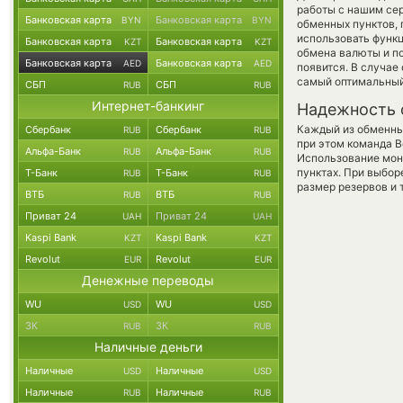
работы с нашим сер
Банковская карта
Банковская карта
BYN
BYN
обменных пунктов, 
использовать фун
Банковская карта
Банковская карта
KZT
KZT
обмена валюты и по
Банковская карта
Банковская карта
AED
AED
появится. В случае
самый оптимальный
СБП
СБП
RUB
RUB
Интернет-банкинг
Надежность 
Каждый из обменны
Сбербанк
Сбербанк
RUB
RUB
при этом команда 
Альфа-Банк
Альфа-Банк
RUB
RUB
Использование мон
пунктах. При выбор
Т-Банк
Т-Банк
RUB
RUB
размер резервов и 
ВТБ
ВТБ
RUB
RUB
Приват 24
Приват 24
UAH
UAH
Kaspi Bank
Kaspi Bank
KZT
KZT
Revolut
Revolut
EUR
EUR
Денежные переводы
WU
WU
USD
USD
ЗК
ЗК
RUB
RUB
Наличные деньги
Наличные
Наличные
USD
USD
Наличные
Наличные
RUB
RUB