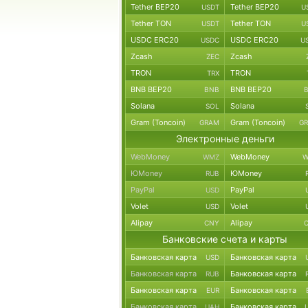
Tether BEP20
Tether BEP20
USDT
U
Tether TON
Tether TON
USDT
U
USDC ERC20
USDC ERC20
USDC
U
Zcash
Zcash
ZEC
TRON
TRON
TRX
BNB BEP20
BNB BEP20
BNB
Solana
Solana
SOL
Gram (Toncoin)
Gram (Toncoin)
GRAM
G
Электронные деньги
WebMoney
WebMoney
WMZ
W
ЮMoney
ЮMoney
RUB
PayPal
PayPal
USD
Volet
Volet
USD
Alipay
Alipay
CNY
Банковские счета и карты
Банковская карта
Банковская карта
USD
Банковская карта
Банковская карта
RUB
Банковская карта
Банковская карта
EUR
Банковская карта
Банковская карта
UAH