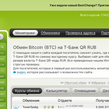
Уже видели новый BestChange? Пригла
Всего курсов:
1143
Мониторинг
Обменники
Проверка адреса
Пар
е
Обмен Bitcoin (BTC) на Т-Банк QR RUB
С помощью нашего сайта каждый посетитель сможет узнать, где 
BTC
Т-Банк QR RUB по самому выгодному курсу. Выбирая сайт для обм
BCH
резерв валюты Т-Банк QR-коды RUR. Все приведенные нашим Ин
строгую проверку.
ETH
Для посетителей, которые в первый раз воспользовались монито
LTC
видео
, которое рассказывает о возможностях сайта.
XRP
XMR
Обратный обмен
Избранное
OGE
Курсы обмена
Калькулятор
Оповещение
Дво
ASH
SDT
Обменник
Отдаете
Получа
SDT
от 0.00961488
ТокенТрейд
1
5 200 27
BTC