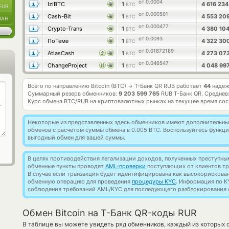
от 0.0004
IziBTC
1
4 616 23
BTC
EUR
от 0.000501
Cash-Bit
1
4 553 20
BTC
UAH
от 0.000477
Crypto-Trans
1
4 380 10
BTC
от 0.0093
ПоТеме
1
4 322 30
BTC
от 0.01872189
AtlasCash
1
4 273 07
BTC
от 0.046547
ChangeProject
1
4 048 99
BTC
Всего по направлению Bitcoin (BTC)
Т-Банк QR RUB работает
44
надеж
→
Суммарный резерв обменников:
9 203 599 765
RUB Т-Банк QR.
Среднев
Курс обмена
BTC/RUB
на криптовалютных рынках на текущее время со
Некоторые из представленных здесь обменников имеют дополнительные
обменов с расчетом суммы обмена в 0.005 BTC. Воспользуйтесь функц
выгодный обмен для вашей суммы.
В целях противодействия легализации доходов, полученных преступны
обменные пункты проводят
AML-проверки
поступающих от клиентов тр
В случае если транзакция будет идентифицирована как высокорискова
обменную операцию для проведения
процедуры KYC
. Информация по K
соблюдения требований AML/KYC для последующего разблокирования с
Обмен Bitcoin на Т-Банк QR-коды RUR
В таблице вы можете увидеть ряд обменников, каждый из которых 