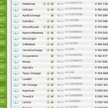
SDT
от 0.00577174
GetMoney
1
5 197 73
BTC
SDT
от 0.01924749
UniCash
1
5 195 48
BTC
SDC
от 0.00579789
AuraExchange
1
5 174 29
BTC
ZEC
от 0.015461
CashBox
1
5 174 28
BTC
TRX
от 0.00769188
GhostRocket
1
5 174 28
BTC
BNB
от 0.00966325
КриптоМенялка
1
5 174 24
BTC
SOL
от 0.0096639
MoonLight
1
5 173 89
BTC
RAM
от 0.01935
24BitBank
1
5 169 08
BTC
от 0.05
JarvisExchange
1
5 142 98
BTC
от 0.01944762
MZ
Cooperation
1
5 142 01
BTC
от 0.01948727
RUB
Искра
1
5 131 556
BTC
от 0.00979111
USD
AlpinaEx
1
5 106 66
BTC
от 0.06
USD
Tasty-Changer
1
5 106 66
BTC
от 0.01960967
CNY
LunaBit
1
5 099 52
BTC
от 0.00039236
HD-Change
1
5 097 40
BTC
от 0.0157032
USD
Kupitman
1
5 094 50
BTC
от 0.05890966
RUB
Точка24
1
5 092 54
BTC
от 0.0196381
EUR
LetsGo
1
5 092 14
BTC
от 0.01375
UAH