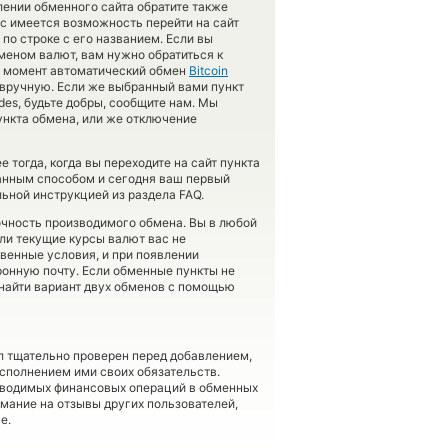
лении обменного сайта обратите также
ас имеется возможность перейти на сайт
о строке с его названием. Если вы
меном валют, вам нужно обратиться к
й момент автоматический обмен
Bitcoin
вручную. Если же выбранный вами пункт
odes, будьте добры, сообщите нам. Мы
нкта обмена, или же отключение
 тогда, когда вы переходите на сайт пункта
данным способом и сегодня ваш первый
ьной инструкцией из раздела FAQ.
точность производимого обмена. Вы в любой
сли текущие курсы валют вас не
твенные условия, и при появлении
ронную почту. Если обменные пункты не
найти вариант двух обменов с помощью
л тщательно проверен перед добавлением,
сполнением ими своих обязательств.
оводимых финансовых операций в обменных
имание на отзывы других пользователей,
е.