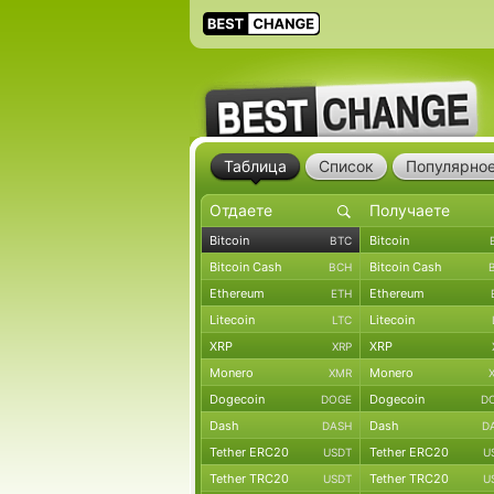
Таблица
Список
Популярно
Bitcoin
Bitcoin
BTC
Bitcoin Cash
Bitcoin Cash
BCH
Ethereum
Ethereum
ETH
Litecoin
Litecoin
LTC
XRP
XRP
XRP
Monero
Monero
XMR
Dogecoin
Dogecoin
DOGE
D
Dash
Dash
DASH
D
Tether ERC20
Tether ERC20
USDT
U
Tether TRC20
Tether TRC20
USDT
U