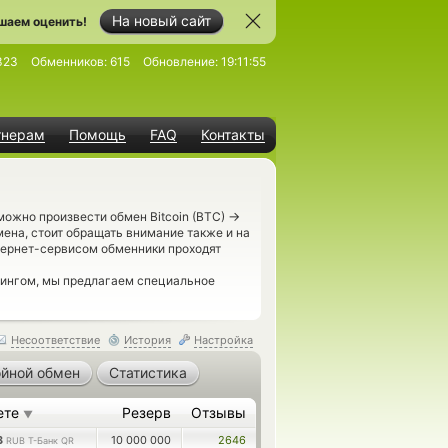
На новый сайт
шаем оценить!
323
Обменников:
615
Обновление:
19:11:55
тнерам
Помощь
FAQ
Контакты
→
можно произвести обмен Bitcoin (BTC)
ена, стоит обращать внимание также и на
тернет-сервисом обменники проходят
рингом, мы предлагаем специальное
Несоответствие
История
Настройка
йной обмен
Статистика
ете
Резерв
Отзывы
▼
3
10 000 000
2646
RUB Т-Банк QR