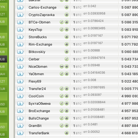
Bakster
1
5 091 59
BTC
от 0.042
BYN
Carlos-Exchange
1
5 087 89
BTC
от 0.03930958
KZT
CryptoZapravka
1
5 087 89
BTC
от 0.0786424
RUB
BTCe-Obmen
1
5 086 31
BTC
от 0.00983495
KeysTop
1
5 083 91
BTC
от 0.0197167
StoreBucks
1
5 071 79
RUB
BTC
от 0.0197167
Rim-Exchange
1
5 071 79
RUB
BTC
от 0.00988
Bitkovskiy
1
5 060 68
RUB
BTC
от 0.05947974
Cerber
1
5 043 73
RUB
BTC
от 0.05948
NiceObmen
1
5 043 73
RUB
BTC
от 0.04164036
YaObmen
1
5 043 18
UAH
BTC
от 0.008
Flexy69
1
5 022 48
KZT
BTC
от 0.01997695
Transfer24
1
5 005 7
EUR
BTC
от 0.093097
CoolCoin
1
4 990 09
BTC
от 0.02008844
БухтаОбмена
1
4 977 98
BTC
USD
от 0.01008481
BroExchange
1
4 957 95
BTC
RUB
от 0.01008481
BullsChange
1
4 957 95
BTC
от 0.0481
GramBit
1
4 897 88
BTC
USD
от 0.00052
TransferBank
1
4 668 61
BTC
RUB