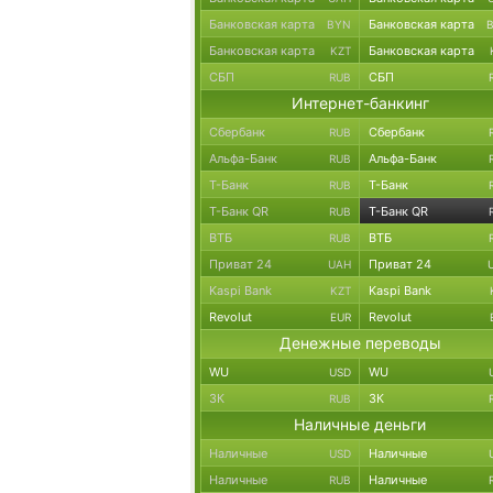
Банковская карта
Банковская карта
BYN
Банковская карта
Банковская карта
KZT
СБП
СБП
RUB
Интернет-банкинг
Сбербанк
Сбербанк
RUB
Альфа-Банк
Альфа-Банк
RUB
Т-Банк
Т-Банк
RUB
Т-Банк QR
Т-Банк QR
RUB
ВТБ
ВТБ
RUB
Приват 24
Приват 24
UAH
Kaspi Bank
Kaspi Bank
KZT
Revolut
Revolut
EUR
Денежные переводы
WU
WU
USD
ЗК
ЗК
RUB
Наличные деньги
Наличные
Наличные
USD
Наличные
Наличные
RUB