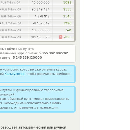
4
15 000 000
5093
RUB Т-Банк QR
9
95 349 484
3555
RUB Т-Банк QR
4
4 878 918
2545
RUB Т-Банк QR
0
78 102 649
2196
RUB Т-Банк QR
3
10 000 000
541
RUB Т-Банк QR
7
113 185 093
1
7835
RUB Т-Банк QR
ных обменных пункта.
звешенный курс обмена:
5 055 362.882762
ставляет
5 245 339.120000
 комиссии, которые уже учтены в курсах
ией
Калькулятор
, чтобы рассчитать наиболее
м путем, и финансированию терроризма
анзакций.
нная, обменный пункт может приостановить
YC необходима исключительно в целях
редств, отправленных в транзакции.
совершает автоматический или ручной