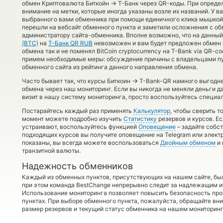
→
обмен Криптовалюта Биткойн
Т-Банк через QR-коды. При опреде
внимание на метки, которые иногда указаны возле их названий. У в
выбранного вами обменника при помощи единичного клика мышкой п
перешли на вебсайт обменного пункта и заметили осложнения с об
администратору сайта-обменника. Вполне возможно, что на данны
(BTC)
на
Т-Банк QR RUB
невозможен и вам будет предложен обмен 
обмена так и не поменял BitCoin cryptocurrency на T-Bank via QR-c
примем необходимые меры: обсуждение причины с владельцами пу
обменного сайта из рейтинга данного направления обмена.
→
Часто бывает так, что курсы Биткоин
T-Bank-QR намного выгоднее
обмена через наш мониторинг. Если вы никогда не меняли деньги 
визит в нашу систему мониторинга, просто воспользуйтесь специал
Постарайтесь каждый раз применять
Калькулятор
, чтобы сверить 
момент можете подробно изучить
Статистику
резервов и курсов. Е
устраивают, воспользуйтесь функцией
Оповещение
– задайте собс
подходящих курсов вы получите оповещение на Telegram или элект
показаны, вы всегда можете воспользоваться
Двойным обменом
и 
транзитной валюты.
Надежность обменников
Каждый из обменных пунктов, присутствующих на нашем сайте, бы
при этом команда BestChange непрерывно следит за надлежащим и
Использование мониторинга позволяет повысить безопасность пр
пунктах. При выборе обменного пункта, пожалуйста, обращайте вн
размер резервов и текущий статус обменника на нашем мониторинг