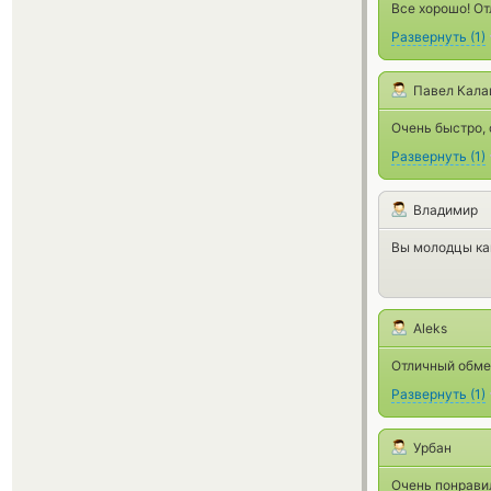
Все хорошо! От
Развернуть
(
1
)
Павел Кала
Очень быстро,
Развернуть
(
1
)
Владимир
Вы молодцы как
Aleks
Отличный обмен
Развернуть
(
1
)
Урбан
Очень понрави