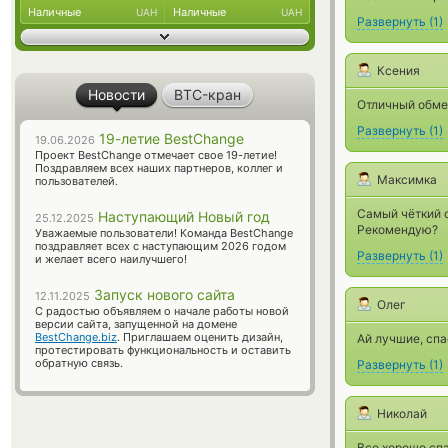
Наличные
Наличные
UAH
UAH
Развернуть
(
1
)
Ксения
Новости
BTC-кран
Отличный обмен
Развернуть
(
1
)
19-летие BestChange
19.06.2026
Проект BestChange отмечает свое 19-летие!
Поздравляем всех наших партнеров, коллег и
Максимка
пользователей.
Самый чёткий 
Наступающий Новый год
25.12.2025
Рекомендую?
Уважаемые пользователи! Команда BestChange
поздравляет всех с наступающим 2026 годом
Развернуть
(
1
)
и желает всего наилучшего!
Запуск нового сайта
12.11.2025
Олег
С радостью объявляем о начале работы новой
версии сайта, запущенной на домене
BestChange.biz
. Приглашаем оценить дизайн,
Ай лучшие, спа
протестировать функциональность и оставить
обратную связь.
Развернуть
(
1
)
Николай
Все хорошо сп