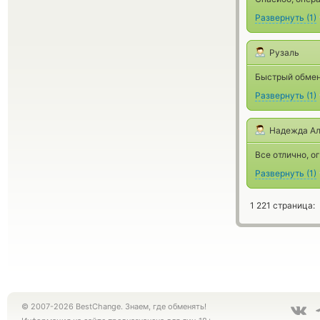
Развернуть
(
1
)
Рузаль
Быстрый обмен,
Развернуть
(
1
)
Надежда Ал
Все отлично, о
Развернуть
(
1
)
1 221 страница:
© 2007-2026 BestChange. Знаем, где обменять!