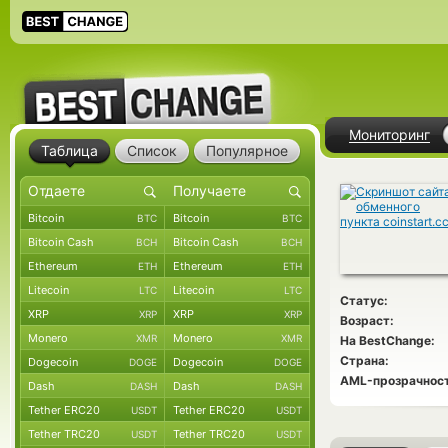
Мониторинг
Таблица
Список
Популярное
Bitcoin
Bitcoin
BTC
BTC
Bitcoin Cash
Bitcoin Cash
BCH
BCH
Ethereum
Ethereum
ETH
ETH
Litecoin
Litecoin
LTC
LTC
Статус:
XRP
XRP
XRP
XRP
Возраст:
Monero
Monero
XMR
XMR
На BestChange:
Страна:
Dogecoin
Dogecoin
DOGE
DOGE
AML-прозрачност
Dash
Dash
DASH
DASH
Tether ERC20
Tether ERC20
USDT
USDT
Tether TRC20
Tether TRC20
USDT
USDT