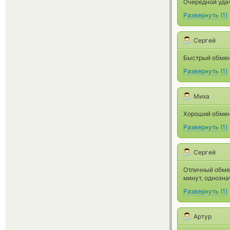
Очередной удач
Развернуть
(
1
)
Сергей
Быстрый обмен.
Развернуть
(
1
)
Миха
Хороший обменн
Развернуть
(
1
)
Сергей
Отличный обмен
минут, однозн
Развернуть
(
1
)
Артур