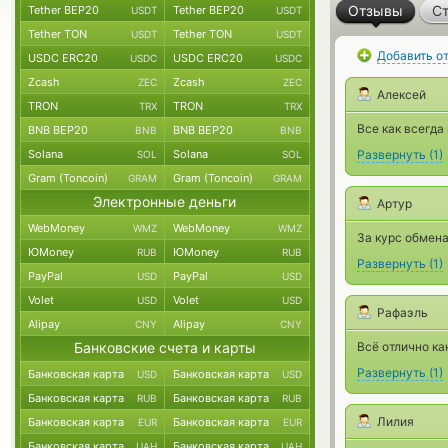
Отзывы
Ст
Tether BEP20
Tether BEP20
USDT
USDT
Tether TON
Tether TON
USDT
USDT
Добавить о
USDC ERC20
USDC ERC20
USDC
USDC
Zcash
Zcash
ZEC
ZEC
Алексей
TRON
TRON
TRX
TRX
Все как всегда
BNB BEP20
BNB BEP20
BNB
BNB
Solana
Solana
Развернуть
(
1
)
SOL
SOL
Gram (Toncoin)
Gram (Toncoin)
GRAM
GRAM
Электронные деньги
Артур
WebMoney
WebMoney
WMZ
WMZ
За курс обмена
ЮMoney
ЮMoney
RUB
RUB
Развернуть
(
1
)
PayPal
PayPal
USD
USD
Volet
Volet
USD
USD
Рафаэль
Alipay
Alipay
CNY
CNY
Банковские счета и карты
Всё отлично как
Развернуть
(
1
)
Банковская карта
Банковская карта
USD
USD
Банковская карта
Банковская карта
RUB
RUB
Лилия
Банковская карта
Банковская карта
EUR
EUR
Банковская карта
Банковская карта
UAH
UAH