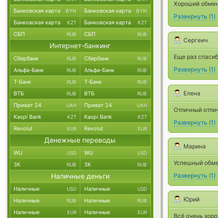
Хороший обмен
Банковская карта
Банковская карта
BYN
BYN
Развернуть
(
1
)
Банковская карта
Банковская карта
KZT
KZT
СБП
СБП
RUB
RUB
Сергеич
Интернет-банкинг
Еще раз спасиб
Сбербанк
Сбербанк
RUB
RUB
Развернуть
(
1
)
Альфа-Банк
Альфа-Банк
RUB
RUB
Т-Банк
Т-Банк
RUB
RUB
Елена
ВТБ
ВТБ
RUB
RUB
Приват 24
Приват 24
UAH
UAH
Отличный отлич
Kaspi Bank
Kaspi Bank
KZT
KZT
Развернуть
(
1
)
Revolut
Revolut
EUR
EUR
Денежные переводы
Марина
WU
WU
USD
USD
Успешный обмен
ЗК
ЗК
RUB
RUB
Наличные деньги
Развернуть
(
1
)
Наличные
Наличные
USD
USD
Юрий
Наличные
Наличные
RUB
RUB
Наличные
Наличные
EUR
EUR
Всё очень хоро