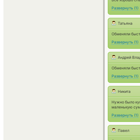
Развернуть
(
1
)
Татьяна
Обменяли быст
Развернуть
(
1
)
Андрей Вла
Обменяли быстр
Развернуть
(
1
)
Никита
Нужно было ку
маленькую сумм
Развернуть
(
1
)
Павел