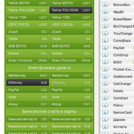
Tether BEP20
Tether BEP20
USDT
USDT
BitcoinBox
Tether POLYGON
Tether POLYGON
USDT
USDT
WayBit
Tether TON
Tether TON
USDT
USDT
ВсемОбмен
USDC ERC20
USDC ERC20
USDC
USDC
BtcChange2
Zcash
Zcash
ZEC
ZEC
TroyChange
TRON
TRON
TRX
TRX
CoinsBlack
BNB BEP20
BNB BEP20
BNB
BNB
PayGet
Solana
Solana
SOL
SOL
CoinDrop
Gram (Toncoin)
Gram (Toncoin)
GRAM
GRAM
BitKit
Электронные деньги
Pocket-Exchange
WebMoney
WebMoney
WMZ
WMZ
OneMoment
ЮMoney
ЮMoney
RUB
RUB
CatChange
PayPal
PayPal
USD
USD
Delets
Volet
Volet
USD
USD
CoinStart
Alipay
Alipay
CNY
CNY
Platov
Банковские счета и карты
RamonCash
Банковская карта
Банковская карта
USD
USD
Даркен
Банковская карта
Банковская карта
RUB
RUB
Котлета
Банковская карта
Банковская карта
EUR
EUR