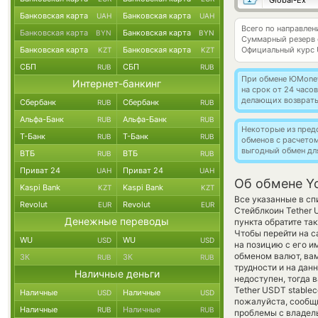
Global-Ex
Банковская карта
Банковская карта
UAH
UAH
Всего по направл
Банковская карта
Банковская карта
BYN
BYN
Суммарный резерв
Банковская карта
Банковская карта
Официальный курс
KZT
KZT
СБП
СБП
RUB
RUB
При обмене ЮMoney 
Интернет-банкинг
на срок от 24 часо
делающих возвраты
Сбербанк
Сбербанк
RUB
RUB
Альфа-Банк
Альфа-Банк
RUB
RUB
Некоторые из пред
Т-Банк
Т-Банк
RUB
RUB
обменов с расчето
выгодный обмен дл
ВТБ
ВТБ
RUB
RUB
Приват 24
Приват 24
UAH
UAH
Об обмене Y
Kaspi Bank
Kaspi Bank
KZT
KZT
Все указанные в с
Revolut
Revolut
EUR
EUR
Стейблкоин Tether
Денежные переводы
пункта обратите та
Чтобы перейти на с
WU
WU
USD
USD
на позицию с его и
обменом валют, вам
ЗК
ЗК
RUB
RUB
трудности и на дан
Наличные деньги
недоступен, тогда 
Tether USDT stable
Наличные
Наличные
USD
USD
пожалуйста, сообщ
Наличные
Наличные
RUB
RUB
проблемы с владель