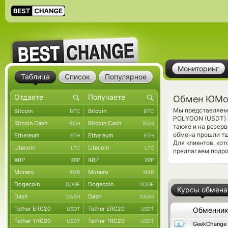
Мониторинг
Таблица
Список
Популярное
Обмен ЮMon
Мы представляем 
Bitcoin
Bitcoin
BTC
BTC
POLYGON (USDT) п
Bitcoin Cash
Bitcoin Cash
BCH
BCH
также и на резер
обмена прошли тщ
Ethereum
Ethereum
ETH
ETH
Для клиентов, ко
Litecoin
Litecoin
LTC
LTC
предлагаем подр
XRP
XRP
XRP
XRP
Monero
Monero
XMR
XMR
Dogecoin
Dogecoin
DOGE
DOGE
Курсы обмена
Dash
Dash
DASH
DASH
Tether ERC20
Tether ERC20
USDT
USDT
Обменни
Tether TRC20
Tether TRC20
USDT
USDT
GeekChange