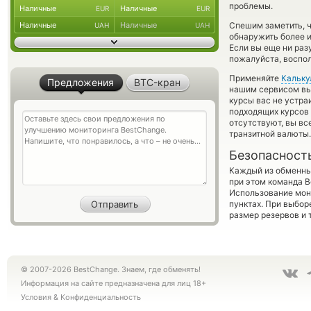
проблемы.
Наличные
Наличные
EUR
EUR
Наличные
Наличные
Спешим заметить, 
UAH
UAH
обнаружить более 
Если вы еще ни раз
пожалуйста, воспол
Применяйте
Кальку
Предложения
BTC-кран
нашим сервисом вы,
курсы вас не устр
подходящих курсов 
отсутствуют, вы в
транзитной валюты.
Безопасност
Каждый из обменны
при этом команда 
Использование мон
пунктах. При выбор
размер резервов и 
© 2007-2026 BestChange. Знаем, где обменять!
Информация на сайте предназначена для лиц 18+
Условия
&
Конфиденциальность