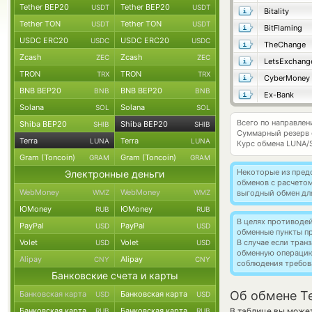
Tether BEP20
Tether BEP20
USDT
USDT
Bitality
Tether TON
Tether TON
USDT
USDT
BitFlaming
USDC ERC20
USDC ERC20
USDC
USDC
TheChange
Zcash
Zcash
ZEC
ZEC
LetsExchang
TRON
TRON
TRX
TRX
CyberMoney
BNB BEP20
BNB BEP20
BNB
BNB
Ex-Bank
Solana
Solana
SOL
SOL
Всего по направлен
Shiba BEP20
Shiba BEP20
SHIB
SHIB
Суммарный резерв
Terra
Terra
LUNA
LUNA
Курс обмена
LUNA/
Gram (Toncoin)
Gram (Toncoin)
GRAM
GRAM
Некоторые из пред
Электронные деньги
обменов с расчето
WebMoney
WebMoney
WMZ
WMZ
выгодный обмен дл
ЮMoney
ЮMoney
RUB
RUB
В целях противоде
PayPal
PayPal
USD
USD
обменные пункты п
Volet
Volet
В случае если тра
USD
USD
обменную операци
Alipay
Alipay
CNY
CNY
соблюдения требов
Банковские счета и карты
Об обмене Te
Банковская карта
Банковская карта
USD
USD
Банковская карта
Банковская карта
В таблице вы может
RUB
RUB