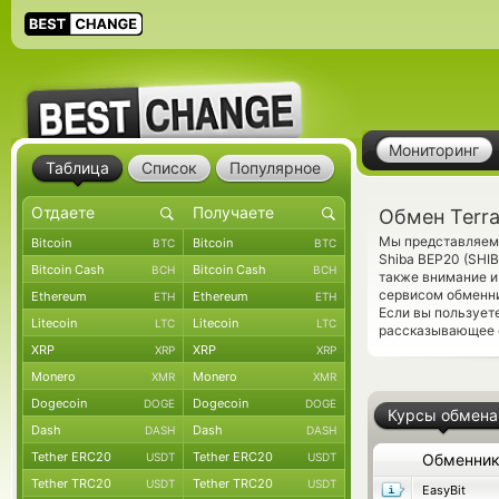
Мониторинг
Таблица
Список
Популярное
Обмен Terra
Мы представляем 
Bitcoin
Bitcoin
BTC
BTC
Shiba BEP20 (SHI
Bitcoin Cash
Bitcoin Cash
BCH
BCH
также внимание и
сервисом обменни
Ethereum
Ethereum
ETH
ETH
Если вы пользует
Litecoin
Litecoin
LTC
LTC
рассказывающее о
XRP
XRP
XRP
XRP
Monero
Monero
XMR
XMR
Dogecoin
Dogecoin
DOGE
DOGE
Курсы обмена
Dash
Dash
DASH
DASH
Tether ERC20
Tether ERC20
USDT
USDT
Обменни
Tether TRC20
Tether TRC20
USDT
USDT
EasyBit