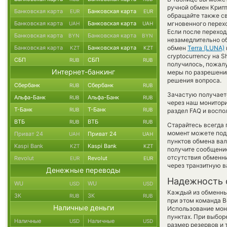
ручной обмен Крип
Банковская карта
Банковская карта
EUR
EUR
обращайте также св
Банковская карта
Банковская карта
мгновенного перехо
UAH
UAH
Если после переход
Банковская карта
Банковская карта
BYN
BYN
незамедлительно об
Банковская карта
Банковская карта
обмен
Terra (LUNA)
KZT
KZT
cryptocurrency на S
СБП
СБП
RUB
RUB
получилось, пожал
Интернет-банкинг
меры по разрешению
решения вопроса.
Сбербанк
Сбербанк
RUB
RUB
Зачастую получаетс
Альфа-Банк
Альфа-Банк
RUB
RUB
через наш монитори
Т-Банк
Т-Банк
RUB
RUB
раздел FAQ и воспо
ВТБ
ВТБ
RUB
RUB
Старайтесь всегда
момент можете под
Приват 24
Приват 24
UAH
UAH
пунктов обмена вал
Kaspi Bank
Kaspi Bank
KZT
KZT
получите сообщение
отсутствия обменн
Revolut
Revolut
EUR
EUR
через транзитную в
Денежные переводы
Надежность 
WU
WU
USD
USD
Каждый из обменны
ЗК
ЗК
RUB
RUB
при этом команда 
Наличные деньги
Использование мон
пунктах. При выбор
Наличные
Наличные
USD
USD
размер резервов и 