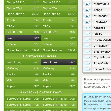
Tether BEP20
Tether BEP20
USDT
USDT
Монеткинс
Tether TON
Tether TON
USDT
USDT
4ange
USDC ERC20
USDC ERC20
USDC
USDC
MChanger
Zcash
Zcash
ZEC
ZEC
EasySwap
TRON
TRON
TRX
TRX
Xchange
BNB BEP20
BNB BEP20
BNB
BNB
IziBTC
Tezos
Tezos
XTZ
XTZ
ProstovCash
Solana
Solana
SOL
SOL
24PayBank
Gram (Toncoin)
Gram (Toncoin)
GRAM
GRAM
BlaBlaMoney
Электронные деньги
CrystalMone
WebMoney
WebMoney
WMZ
WMZ
RoyalCash
ЮMoney
ЮMoney
RUB
RUB
PayPal
PayPal
USD
USD
Всего по направлен
Volet
Volet
USD
USD
Суммарный резерв
Alipay
Alipay
CNY
CNY
Курс обмена
USD/X
Банковские счета и карты
В целях противоде
Банковская карта
Банковская карта
USD
USD
обменные пункты п
В случае если тра
Банковская карта
Банковская карта
RUB
RUB
обменную операци
Банковская карта
Банковская карта
EUR
EUR