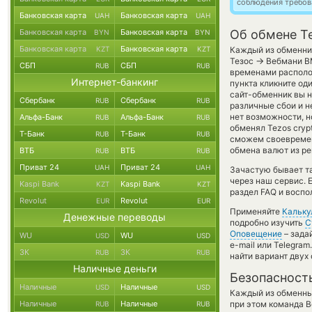
соблюдения требов
Банковская карта
Банковская карта
UAH
UAH
Банковская карта
Банковская карта
Об обмене T
BYN
BYN
Банковская карта
Банковская карта
KZT
KZT
Каждый из обменник
→
Тезос
Вебмани ВМ
СБП
СБП
RUB
RUB
временами располож
Интернет-банкинг
пункта кликните од
сайт-обменник вы н
Сбербанк
Сбербанк
RUB
RUB
различные сбои и н
нет возможности, н
Альфа-Банк
Альфа-Банк
RUB
RUB
обменял Tezos cryp
Т-Банк
Т-Банк
RUB
RUB
сможем своевремен
обмена валют из ре
ВТБ
ВТБ
RUB
RUB
Приват 24
Приват 24
UAH
UAH
Зачастую бывает та
через наш сервис. 
Kaspi Bank
Kaspi Bank
KZT
KZT
раздел FAQ и воспо
Revolut
Revolut
EUR
EUR
Применяйте
Кальку
Денежные переводы
подробно изучить
С
Оповещение
– зада
WU
WU
USD
USD
e-mail или Telegra
ЗК
ЗК
RUB
RUB
найти вариант двух
Наличные деньги
Безопасност
Наличные
Наличные
USD
USD
Каждый из обменны
Наличные
Наличные
при этом команда 
RUB
RUB