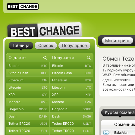
Мониторинг
Таблица
Список
Популярное
Обмен Tezo
В таблице ниже о
Bitcoin
Bitcoin
BTC
BTC
выгодному курсу 
Bitcoin Cash
Bitcoin Cash
BCH
BCH
WMZ. Все обменны
администрации.
Ethereum
Ethereum
ETH
ETH
Если вы посетили
Litecoin
Litecoin
LTC
LTC
возможностях сай
XRP
XRP
XRP
XRP
Monero
Monero
XMR
XMR
Dogecoin
Dogecoin
DOGE
DOGE
Курсы обмена
Dash
Dash
DASH
DASH
Tether ERC20
Tether ERC20
USDT
USDT
Обменни
Tether TRC20
Tether TRC20
USDT
USDT
BaksMan