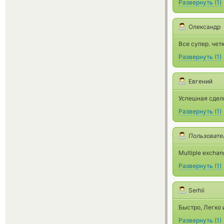
Развернуть
(
1
)
Олександр
Все супер. чет
Развернуть
(
1
)
Евгений
Успешная сдел
Развернуть
(
1
)
Пользовате
Multiple exchan
Развернуть
(
1
)
Serhii
Быстро, Легко 
Развернуть
(
1
)