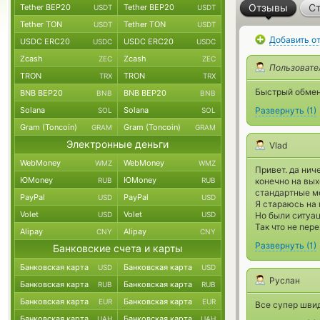
Отзывы
Ст
Tether BEP20
Tether BEP20
USDT
USDT
Tether TON
Tether TON
USDT
USDT
Добавить о
USDC ERC20
USDC ERC20
USDC
USDC
Zcash
Zcash
ZEC
ZEC
Пользовате
TRON
TRON
TRX
TRX
Быстрый обмен
BNB BEP20
BNB BEP20
BNB
BNB
Solana
Solana
Развернуть
(
1
)
SOL
SOL
Gram (Toncoin)
Gram (Toncoin)
GRAM
GRAM
Электронные деньги
Vlad
WebMoney
WebMoney
WMZ
WMZ
Привет. да ниче
ЮMoney
ЮMoney
RUB
RUB
конечно на вых
стандартные м
PayPal
PayPal
USD
USD
Я стараюсь на 
Volet
Volet
USD
USD
Но были ситуац
Так что не пер
Alipay
Alipay
CNY
CNY
Развернуть
(
1
)
Банковские счета и карты
Банковская карта
Банковская карта
USD
USD
Руслан
Банковская карта
Банковская карта
RUB
RUB
Банковская карта
Банковская карта
EUR
EUR
Все супер швид
Банковская карта
Банковская карта
UAH
UAH