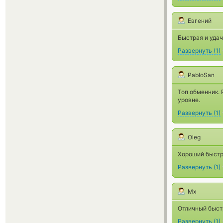
Евгений
Быстрая и удач
Развернуть
(
1
)
PabloSan
Топ обменник. 
уровне.
Развернуть
(
1
)
Oleg
Хороший быстры
Развернуть
(
1
)
Mx
Отличный быстр
Развернуть
(
1
)