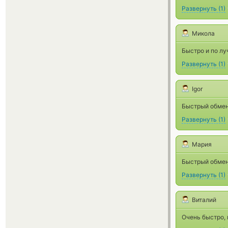
Развернуть
(
1
)
Микола
Быстро и по л
Развернуть
(
1
)
Igor
Быстрый обмен
Развернуть
(
1
)
Мария
Быстрый обмен
Развернуть
(
1
)
Виталий
Очень быстро, 