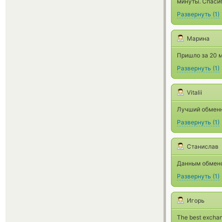
минуты. Спаси
Развернуть
(
1
)
Марина
Пришло за 20 м
Развернуть
(
1
)
Vitalii
Лучший обменн
Развернуть
(
1
)
Станислав
Данным обмено
Развернуть
(
1
)
Игорь
The best exchan