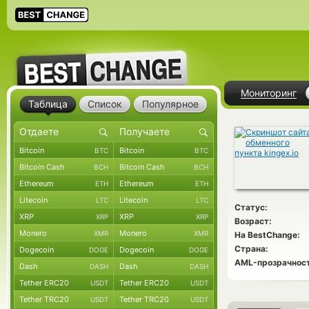
Мониторинг
Таблица
Список
Популярное
Bitcoin
Bitcoin
BTC
BTC
Bitcoin Cash
Bitcoin Cash
BCH
BCH
Ethereum
Ethereum
ETH
ETH
Litecoin
Litecoin
LTC
LTC
Статус:
XRP
XRP
XRP
XRP
Возраст:
Monero
Monero
XMR
XMR
На BestChange:
Страна:
Dogecoin
Dogecoin
DOGE
DOGE
AML-прозрачност
Dash
Dash
DASH
DASH
Tether ERC20
Tether ERC20
USDT
USDT
Tether TRC20
Tether TRC20
USDT
USDT