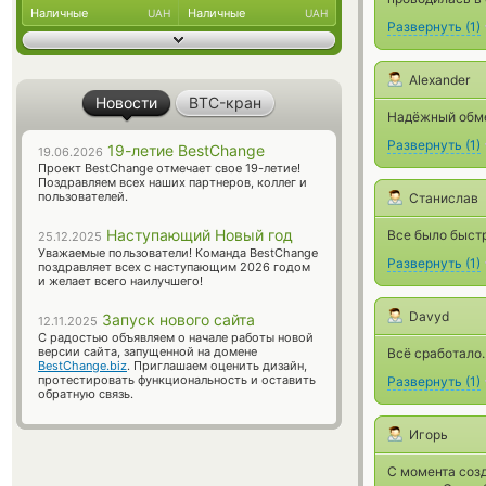
Наличные
Наличные
UAH
UAH
Развернуть
(
1
)
Alexander
Новости
BTC-кран
Надёжный обме
Развернуть
(
1
)
19-летие BestChange
19.06.2026
Проект BestChange отмечает свое 19-летие!
Поздравляем всех наших партнеров, коллег и
пользователей.
Станислав
Наступающий Новый год
Все было быстр
25.12.2025
Уважаемые пользователи! Команда BestChange
Развернуть
(
1
)
поздравляет всех с наступающим 2026 годом
и желает всего наилучшего!
Davyd
Запуск нового сайта
12.11.2025
С радостью объявляем о начале работы новой
версии сайта, запущенной на домене
Всё сработало.
BestChange.biz
. Приглашаем оценить дизайн,
протестировать функциональность и оставить
Развернуть
(
1
)
обратную связь.
Игорь
С момента созд