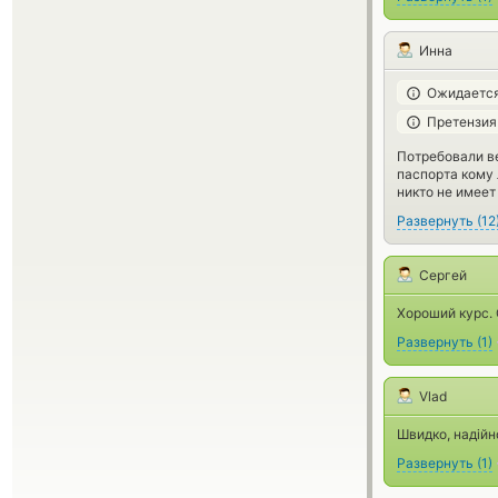
Инна
Ожидается
Претензия
Потребовали ве
паспорта кому 
никто не имеет
Развернуть
(
12
Сергей
Хороший курс. 
Развернуть
(
1
)
Vlad
Швидко, надійн
Развернуть
(
1
)