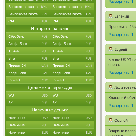
Развернуть
(
1
)
Банковская карта
Банковская карта
BYN
BYN
Банковская карта
Банковская карта
KZT
KZT
Евгений
СБП
СБП
RUB
RUB
Провели за 15 
Интернет-банкинг
Развернуть
(
1
)
Сбербанк
Сбербанк
RUB
RUB
Альфа-Банк
Альфа-Банк
RUB
RUB
Evgenii
Т-Банк
Т-Банк
RUB
RUB
ВТБ
ВТБ
RUB
RUB
Менял USDT на 
снова.
Приват 24
Приват 24
UAH
UAH
Развернуть
(
1
)
Kaspi Bank
Kaspi Bank
KZT
KZT
Revolut
Revolut
EUR
EUR
Денежные переводы
Пользовате
WU
WU
USD
USD
Классный обмен
ЗК
ЗК
RUB
RUB
Развернуть
(
1
)
Наличные деньги
Наличные
Наличные
USD
USD
Сергей
Наличные
Наличные
RUB
RUB
Впервые воспол
Наличные
Наличные
EUR
EUR
проводилась в 