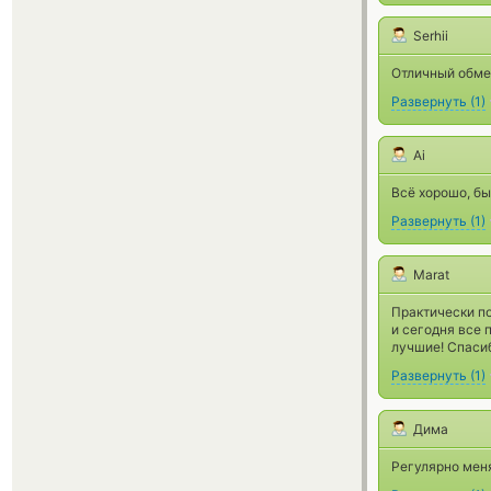
Serhii
Отличный обмен
Развернуть
(
1
)
Ai
Всё хорошо, бы
Развернуть
(
1
)
Marat
Практически по
и сегодня все
лучшие! Спаси
Развернуть
(
1
)
Дима
Регулярно меня