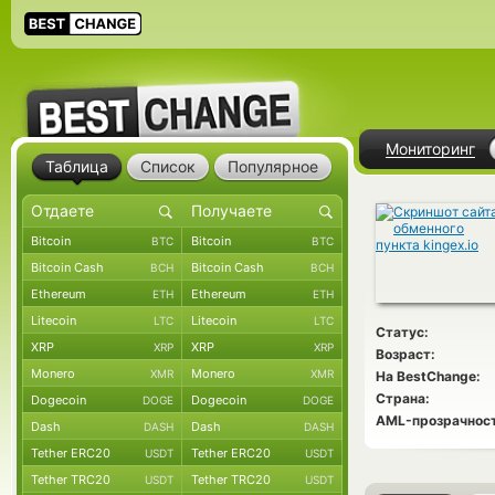
Мониторинг
Таблица
Список
Популярное
Bitcoin
Bitcoin
BTC
BTC
Bitcoin Cash
Bitcoin Cash
BCH
BCH
Ethereum
Ethereum
ETH
ETH
Litecoin
Litecoin
LTC
LTC
Статус:
XRP
XRP
XRP
XRP
Возраст:
Monero
Monero
XMR
XMR
На BestChange:
Страна:
Dogecoin
Dogecoin
DOGE
DOGE
AML-прозрачност
Dash
Dash
DASH
DASH
Tether ERC20
Tether ERC20
USDT
USDT
Tether TRC20
Tether TRC20
USDT
USDT