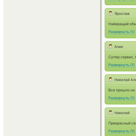
Ярослав
Найкращий обмі
Развернуть
(
1
)
Алик
Супер сервис,
Развернуть
(
1
)
Николай Ал
Все прошло на 
Развернуть
(
1
)
Николай
Прекрасный сер
Развернуть
(
1
)