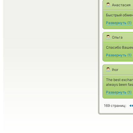
Анастасия
Быстрый обмен
Развернуть
(
1
)
Ольга
Спасибо Вашему
Развернуть
(
1
)
Ihor
The best exchan
always been fas
Развернуть
(
1
)
169 страниц: