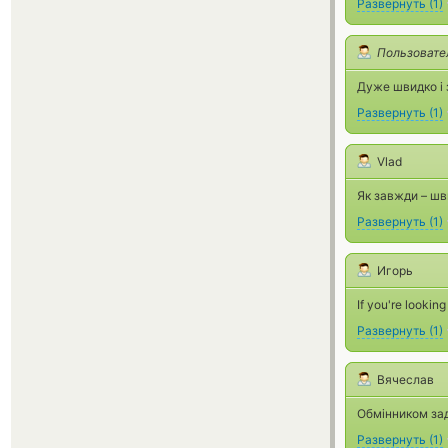
Развернуть
(
1
)
Пользовате
Дуже швидко і 
Развернуть
(
1
)
Vlad
Як завжди – шви
Развернуть
(
1
)
Игорь
If you're looking
Развернуть
(
1
)
Вячеслав
Обмінником за
Развернуть
(
1
)