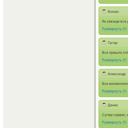
Roman
Як завжди все 
Развернуть
(
1
)
Тагир
Все пришло отл
Развернуть
(
1
)
Александр
Все великолепн
Развернуть
(
1
)
Денис
Супер сервис, 
Развернуть
(
1
)