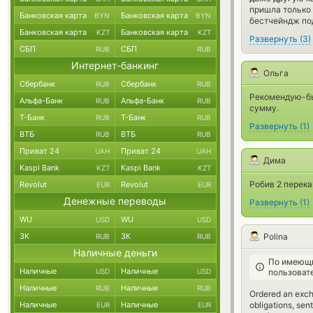
пришла только 
Банковская карта
Банковская карта
BYN
BYN
бестчейндж по
Банковская карта
Банковская карта
KZT
KZT
Развернуть
(
3
)
СБП
СБП
RUB
RUB
Интернет-банкинг
Ольга
Сбербанк
Сбербанк
RUB
RUB
Рекомендую-бы
Альфа-Банк
Альфа-Банк
RUB
RUB
сумму.
Т-Банк
Т-Банк
RUB
RUB
Развернуть
(
1
)
ВТБ
ВТБ
RUB
RUB
Приват 24
Приват 24
UAH
UAH
Дима
Kaspi Bank
Kaspi Bank
KZT
KZT
Робив 2 перекащ
Revolut
Revolut
EUR
EUR
Денежные переводы
Развернуть
(
1
)
WU
WU
USD
USD
Polina
ЗК
ЗК
RUB
RUB
Наличные деньги
По имеющи
Наличные
Наличные
пользоват
USD
USD
Наличные
Наличные
RUB
RUB
Ordered an exch
obligations, sen
Наличные
Наличные
EUR
EUR