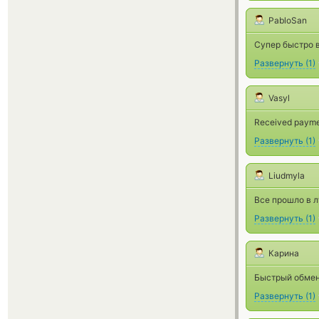
PabloSan
Супер быстро в
Развернуть
(
1
)
Vasyl
Received payment
Развернуть
(
1
)
Liudmyla
Все прошло в 
Развернуть
(
1
)
Карина
Быстрый обмен,
Развернуть
(
1
)