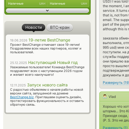
USD) I was told 
Наличные
Наличные
UAH
UAH
the moment, I am
service. It turn
that is, not from
email. The suppo
part of the paym
Новости
BTC-кран
although this is 
заказала обмен
19-летие BestChange
19.06.2026
выполнила, отп
Проект BestChange отмечает свое 19-летие!
995 usd) мне с
Поздравляем всех наших партнеров, коллег и
поступили. на 
пользователей.
службы поддерж
они пришлю вам
Наступающий Новый год
25.12.2025
просто вышлют
Уважаемые пользователи! Команда BestChange
подтверждения 
поздравляет всех с наступающим 2026 годом
и желает всего наилучшего!
документы я до
Развернуть
(
19
Запуск нового сайта
12.11.2025
С радостью объявляем о начале работы новой
версии сайта, запущенной на домене
Vlad
BestChange.biz
. Приглашаем оценить дизайн,
протестировать функциональность и оставить
обратную связь.
Хорошо что хот
шторма... Это K
Приходя сюда, 
(P. S. Это не д
Развернуть
(
1
)