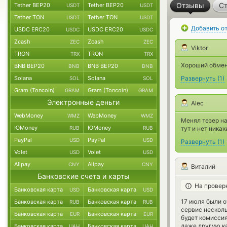
Отзывы
Ст
Tether BEP20
Tether BEP20
USDT
USDT
Tether TON
Tether TON
USDT
USDT
Добавить о
USDC ERC20
USDC ERC20
USDC
USDC
Zcash
Zcash
ZEC
ZEC
Viktor
TRON
TRON
TRX
TRX
Хороший обменн
BNB BEP20
BNB BEP20
BNB
BNB
Solana
Solana
Развернуть
(
1
)
SOL
SOL
Gram (Toncoin)
Gram (Toncoin)
GRAM
GRAM
Электронные деньги
Alec
WebMoney
WebMoney
WMZ
WMZ
Менял тезер на
ЮMoney
ЮMoney
RUB
RUB
тут и нет ника
PayPal
PayPal
USD
USD
Развернуть
(
1
)
Volet
Volet
USD
USD
Alipay
Alipay
CNY
CNY
Виталий
Банковские счета и карты
На провер
Банковская карта
Банковская карта
USD
USD
17 июля были о
Банковская карта
Банковская карта
RUB
RUB
сервис несколь
Банковская карта
Банковская карта
EUR
EUR
будет комиссия
даже другую ка
Банковская карта
Банковская карта
UAH
UAH