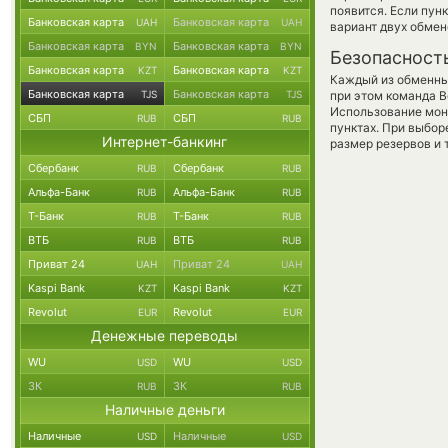
появится. Если пун
Банковская карта
Банковская карта
UAH
UAH
вариант двух обмен
Банковская карта
Банковская карта
BYN
BYN
Безопасност
Банковская карта
Банковская карта
KZT
KZT
Каждый из обменны
Банковская карта
Банковская карта
TJS
TJS
при этом команда 
Использование мон
СБП
СБП
RUB
RUB
пунктах. При выбор
Интернет-банкинг
размер резервов и 
Сбербанк
Сбербанк
RUB
RUB
Альфа-Банк
Альфа-Банк
RUB
RUB
Т-Банк
Т-Банк
RUB
RUB
ВТБ
ВТБ
RUB
RUB
Приват 24
Приват 24
UAH
UAH
Kaspi Bank
Kaspi Bank
KZT
KZT
Revolut
Revolut
EUR
EUR
Денежные переводы
WU
WU
USD
USD
ЗК
ЗК
RUB
RUB
Наличные деньги
Наличные
Наличные
USD
USD