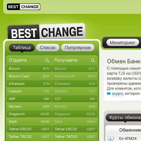
Мониторинг
Таблица
Список
Популярное
Обмен Банк
С помощью нашего
Bitcoin
Bitcoin
BTC
BTC
карта TJS на USD
Bitcoin Cash
Bitcoin Cash
BCH
BCH
резерву валюты U
проверены админ
Ethereum
Ethereum
ETH
ETH
Для клиентов, ко
Litecoin
Litecoin
LTC
LTC
видео
, которое
XRP
XRP
XRP
XRP
Monero
Monero
XMR
XMR
Dogecoin
Dogecoin
DOGE
DOGE
Курсы обмена
Dash
Dash
DASH
DASH
Tether ERC20
Tether ERC20
USDT
USDT
Обменни
Tether TRC20
Tether TRC20
USDT
USDT
Ex-ATM24