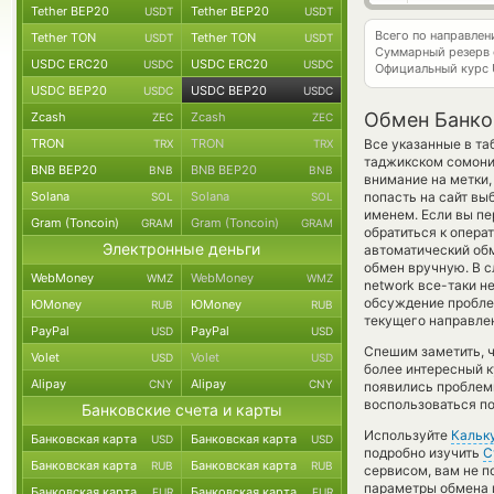
Tether BEP20
Tether BEP20
USDT
USDT
Всего по направлен
Tether TON
Tether TON
USDT
USDT
Суммарный резерв
USDC ERC20
USDC ERC20
USDC
USDC
Официальный курс
USDC BEP20
USDC BEP20
USDC
USDC
Обмен Банков
Zcash
Zcash
ZEC
ZEC
TRON
TRON
Все указанные в та
TRX
TRX
таджикском сомон
BNB BEP20
BNB BEP20
BNB
BNB
внимание на метки,
Solana
Solana
попасть на сайт вы
SOL
SOL
именем. Если вы пе
Gram (Toncoin)
Gram (Toncoin)
GRAM
GRAM
обратиться к опера
Электронные деньги
автоматический о
обмен вручную. В сл
WebMoney
WebMoney
WMZ
WMZ
network все-таки н
обсуждение пробле
ЮMoney
ЮMoney
RUB
RUB
текущего направле
PayPal
PayPal
USD
USD
Спешим заметить, 
Volet
Volet
USD
USD
более интересный 
Alipay
Alipay
CNY
CNY
появились проблемы
воспользоваться п
Банковские счета и карты
Используйте
Кальк
Банковская карта
Банковская карта
USD
USD
подробно изучить
С
Банковская карта
Банковская карта
RUB
RUB
сервисом, вам не п
параметры обмена и
Банковская карта
Банковская карта
EUR
EUR