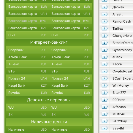
Delets
Банковская карта
Банковская карта
EUR
EUR
Даркен
Банковская карта
Банковская карта
UAH
UAH
AlfaBit
Банковская карта
Банковская карта
BYN
BYN
RamonCash
Банковская карта
Банковская карта
KZT
KZT
Tarifex
СБП
СБП
RUB
RUB
ChangeHero
Интернет-банкинг
BitcoinObme
Сбербанк
Сбербанк
CyberMoney
RUB
RUB
Альфа-Банк
Альфа-Банк
eBitok
RUB
RUB
Т-Банк
Т-Банк
Касса
RUB
RUB
ВТБ
ВТБ
CryptoRoyal
RUB
RUB
Приват 24
Приват 24
ECashExpert
UAH
UAH
Kaspi Bank
Kaspi Bank
WmMoney
KZT
KZT
Revolut
Revolut
Bitok777
EUR
EUR
Денежные переводы
99Rates
Alfacash
WU
WU
USD
USD
MultiVal
ЗК
ЗК
RUB
RUB
Наличные деньги
BTC2Pay
EasyBit
Наличные
Наличные
USD
USD