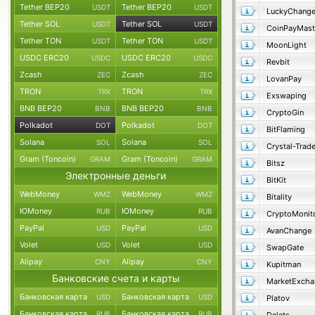
Tether BEP20
Tether BEP20
USDT
USDT
LuckyChang
Tether SOL
Tether SOL
USDT
USDT
CoinPayMast
Tether TON
Tether TON
USDT
USDT
MoonLight
USDC ERC20
USDC ERC20
USDC
USDC
Revbit
Zcash
Zcash
ZEC
ZEC
LovanPay
TRON
TRON
TRX
TRX
Exswaping
BNB BEP20
BNB BEP20
BNB
BNB
CryptoGin
Polkadot
Polkadot
DOT
DOT
BitFlaming
Solana
Solana
SOL
SOL
Crystal-Trad
Gram (Toncoin)
Gram (Toncoin)
GRAM
GRAM
Bitsz
Электронные деньги
BitKit
WebMoney
WebMoney
WMZ
WMZ
Bitality
ЮMoney
ЮMoney
RUB
RUB
CryptoMonit
PayPal
PayPal
USD
USD
AvanChange
Volet
Volet
USD
USD
SwapGate
Alipay
Alipay
CNY
CNY
Kupitman
Банковские счета и карты
MarketExcha
Банковская карта
Банковская карта
USD
USD
Platov
Банковская карта
Банковская карта
RUB
RUB