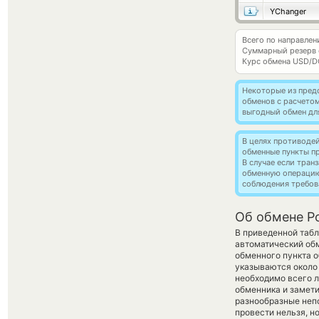
YChanger
Всего по направлен
Суммарный резерв
Курс обмена
USD/D
Некоторые из пред
обменов с расчето
выгодный обмен дл
В целях противоде
обменные пункты п
В случае если тра
обменную операци
соблюдения требов
Об обмене Po
В приведенной табл
автоматический об
обменного пункта о
указываются около 
необходимо всего л
обменника и замети
разнообразные непо
провести нельзя, н