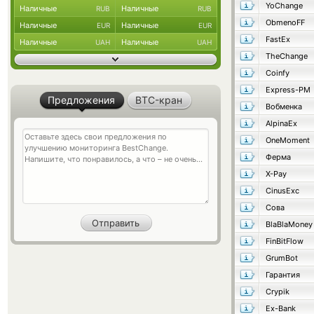
YoChange
Наличные
Наличные
RUB
RUB
ObmenoFF
Наличные
Наличные
EUR
EUR
FastEx
Наличные
Наличные
UAH
UAH
TheChange
Coinfy
Express-PM
Предложения
BTC-кран
Вобменка
AlpinaEx
OneMoment
Ферма
X-Pay
CinusExc
Сова
BlaBlaMoney
FinBitFlow
GrumBot
Гарантия
Crypik
Ex-Bank