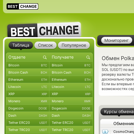
Мониторинг
Таблица
Список
Популярное
Обмен Polka
Мы предлагаем ва
Bitcoin
Bitcoin
BTC
BTC
SOL (USDT) по вы
Bitcoin Cash
Bitcoin Cash
BCH
BCH
резерву валюты T
досконально пров
Ethereum
Ethereum
ETH
ETH
Если вы впервые 
Litecoin
Litecoin
LTC
LTC
возможностях сер
XRP
XRP
XRP
XRP
Monero
Monero
XMR
XMR
Dogecoin
Dogecoin
DOGE
DOGE
Курсы обмена
Dash
Dash
DASH
DASH
Tether ERC20
Tether ERC20
USDT
USDT
Обменни
Tether TRC20
Tether TRC20
USDT
USDT
CosmoChang