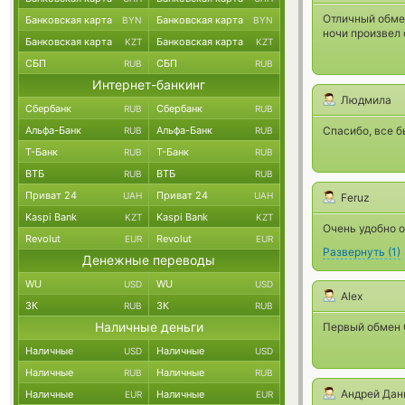
Отличный обмен
Банковская карта
Банковская карта
BYN
BYN
ночи произвел 
Банковская карта
Банковская карта
KZT
KZT
СБП
СБП
RUB
RUB
Интернет-банкинг
Людмила
Сбербанк
Сбербанк
RUB
RUB
Альфа-Банк
Альфа-Банк
Спасибо, все б
RUB
RUB
Т-Банк
Т-Банк
RUB
RUB
ВТБ
ВТБ
RUB
RUB
Приват 24
Приват 24
UAH
UAH
Feruz
Kaspi Bank
Kaspi Bank
KZT
KZT
Очень удобно 
Revolut
Revolut
EUR
EUR
Развернуть
(
1
)
Денежные переводы
WU
WU
USD
USD
Alex
ЗК
ЗК
RUB
RUB
Наличные деньги
Первый обмен 
Наличные
Наличные
USD
USD
Наличные
Наличные
RUB
RUB
Андрей Дан
Наличные
Наличные
EUR
EUR