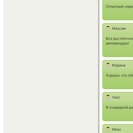
Отличный серви
Максим
Все достаточно
рекомендую!
Марина
Хорошо, что об
Vlad
В очередной ра
Иван