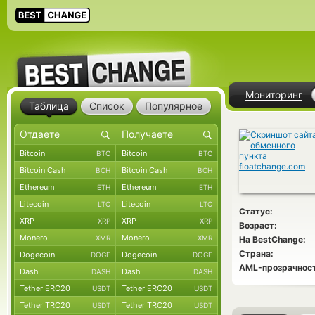
Мониторинг
Таблица
Список
Популярное
Bitcoin
Bitcoin
BTC
BTC
Bitcoin Cash
Bitcoin Cash
BCH
BCH
Ethereum
Ethereum
ETH
ETH
Litecoin
Litecoin
LTC
LTC
Статус:
XRP
XRP
XRP
XRP
Возраст:
Monero
Monero
XMR
XMR
На BestChange:
Страна:
Dogecoin
Dogecoin
DOGE
DOGE
AML-прозрачност
Dash
Dash
DASH
DASH
Tether ERC20
Tether ERC20
USDT
USDT
Tether TRC20
Tether TRC20
USDT
USDT