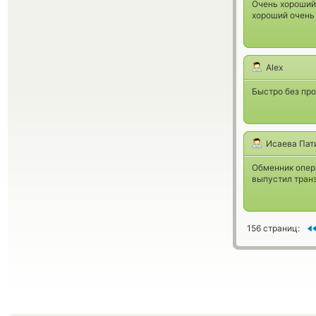
Очень хороший 
хороший очен
Alex
Быстро без про
Исаева Пат
Обменник опер
выпустил транз
156 страниц: