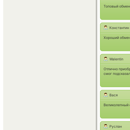
Топовый обменн
Константин
Хороший обменн
Walentin
Отлично приоб
смог подсказал
Вася
Великолепный 
Руслан