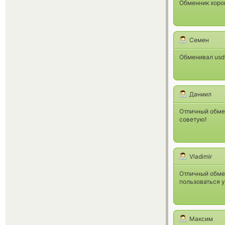
Обменник хорош
Семен
Обменивал usdt
Даниил
Отличный обмен
советую!
Vladimir
Отличный обмен
пользоваться у
Максим