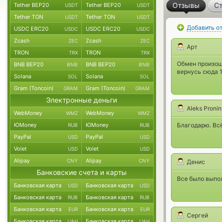
Отзывы
Ст
Tether BEP20
Tether BEP20
USDT
USDT
Tether TON
Tether TON
USDT
USDT
Добавить о
USDC ERC20
USDC ERC20
USDC
USDC
Zcash
Zcash
ZEC
ZEC
Арт
TRON
TRON
TRX
TRX
Обмен произош
BNB BEP20
BNB BEP20
BNB
BNB
вернусь сюда 
Solana
Solana
SOL
SOL
Gram (Toncoin)
Gram (Toncoin)
GRAM
GRAM
Электронные деньги
Aleks Pronin
WebMoney
WebMoney
WMZ
WMZ
ЮMoney
ЮMoney
Благодарю. Всё
RUB
RUB
PayPal
PayPal
USD
USD
Volet
Volet
USD
USD
Alipay
Alipay
CNY
CNY
Денис
Банковские счета и карты
Все было выпол
Банковская карта
Банковская карта
USD
USD
Банковская карта
Банковская карта
RUB
RUB
Банковская карта
Банковская карта
EUR
EUR
Сергей
Банковская карта
Банковская карта
UAH
UAH