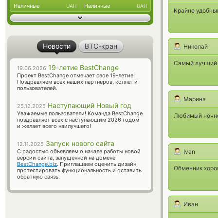
Наличные
Наличные
UAH
UAH
Крайне удобный
Новости
BTC-кран
Николай
Самый лучший а
19-летие BestChange
19.06.2026
Проект BestChange отмечает свое 19-летие!
Поздравляем всех наших партнеров, коллег и
пользователей.
Марина
Наступающий Новый год
25.12.2025
Уважаемые пользователи! Команда BestChange
Любимый ночно
поздравляет всех с наступающим 2026 годом
и желает всего наилучшего!
Запуск нового сайта
12.11.2025
С радостью объявляем о начале работы новой
Ivan
версии сайта, запущенной на домене
BestChange.biz
. Приглашаем оценить дизайн,
Обменник хорош
протестировать функциональность и оставить
обратную связь.
Иван