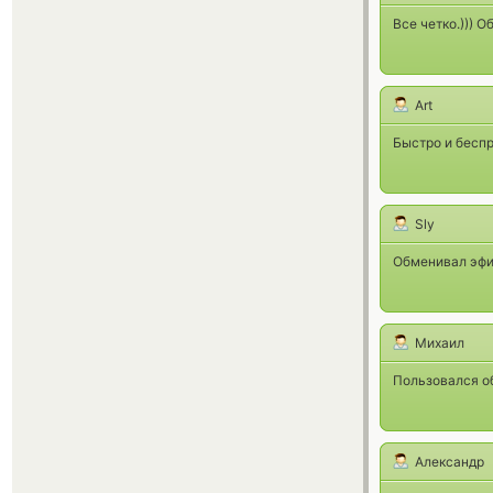
Все четко.))) 
Art
Быстро и бесп
Sly
Обменивал эфир
Михаил
Пользовался об
Александр