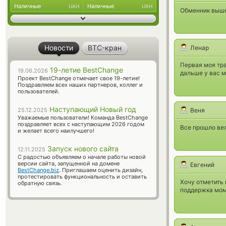
Наличные
Наличные
UAH
UAH
Обменник выше
Новости
BTC-кран
Ленар
Первая моя тра
19-летие BestChange
19.06.2026
дальше у вас м
Проект BestChange отмечает свое 19-летие!
Поздравляем всех наших партнеров, коллег и
пользователей.
Наступающий Новый год
25.12.2025
Веня
Уважаемые пользователи! Команда BestChange
поздравляет всех с наступающим 2026 годом
Все прошло вел
и желает всего наилучшего!
Запуск нового сайта
12.11.2025
С радостью объявляем о начале работы новой
версии сайта, запущенной на домене
Евгений
BestChange.biz
. Приглашаем оценить дизайн,
протестировать функциональность и оставить
Хочу отметить 
обратную связь.
поддержка мом