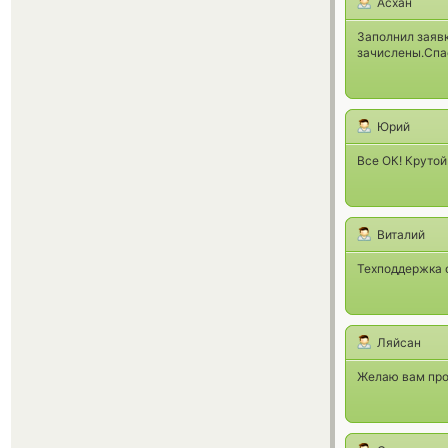
Асхан
Заполнил заявк
зачислены.Спа
Юрий
Все ОК! Крутой
Виталий
Техподдержка 
Ляйсан
Желаю вам проц