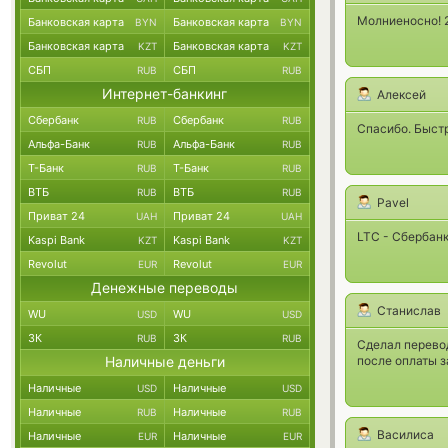
Молниеносно! 
Банковская карта
Банковская карта
BYN
BYN
Банковская карта
Банковская карта
KZT
KZT
СБП
СБП
RUB
RUB
Интернет-банкинг
Алексей
Сбербанк
Сбербанк
RUB
RUB
Спасибо. Быстр
Альфа-Банк
Альфа-Банк
RUB
RUB
Т-Банк
Т-Банк
RUB
RUB
ВТБ
ВТБ
RUB
RUB
Pavel
Приват 24
Приват 24
UAH
UAH
LTC - Сбербан
Kaspi Bank
Kaspi Bank
KZT
KZT
Revolut
Revolut
EUR
EUR
Денежные переводы
Станислав
WU
WU
USD
USD
ЗК
ЗК
RUB
RUB
Сделал перевод
Наличные деньги
после оплаты з
Наличные
Наличные
USD
USD
Наличные
Наличные
RUB
RUB
Василиса
Наличные
Наличные
EUR
EUR