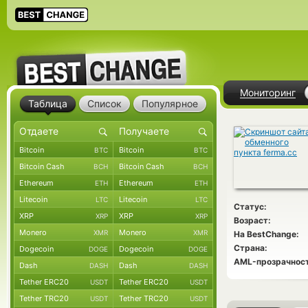
Мониторинг
Таблица
Список
Популярное
Bitcoin
Bitcoin
BTC
BTC
Bitcoin Cash
Bitcoin Cash
BCH
BCH
Ethereum
Ethereum
ETH
ETH
Litecoin
Litecoin
LTC
LTC
Статус:
XRP
XRP
XRP
XRP
Возраст:
Monero
Monero
XMR
XMR
На BestChange:
Страна:
Dogecoin
Dogecoin
DOGE
DOGE
AML-прозрачност
Dash
Dash
DASH
DASH
Tether ERC20
Tether ERC20
USDT
USDT
Tether TRC20
Tether TRC20
USDT
USDT