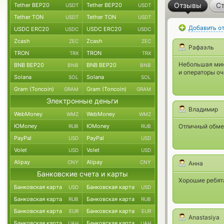
Отзывы
Ст
Tether BEP20
Tether BEP20
USDT
USDT
Tether TON
Tether TON
USDT
USDT
Добавить о
USDC ERC20
USDC ERC20
USDC
USDC
Zcash
Zcash
ZEC
ZEC
Рафаэль
TRON
TRON
TRX
TRX
Небольшая мин
BNB BEP20
BNB BEP20
BNB
BNB
и операторы оч
Solana
Solana
SOL
SOL
Gram (Toncoin)
Gram (Toncoin)
GRAM
GRAM
Электронные деньги
Владимир
WebMoney
WebMoney
WMZ
WMZ
ЮMoney
ЮMoney
Отличный обмен
RUB
RUB
PayPal
PayPal
USD
USD
Volet
Volet
USD
USD
Alipay
Alipay
CNY
CNY
Анна
Банковские счета и карты
Хорошие ребят
Банковская карта
Банковская карта
USD
USD
Банковская карта
Банковская карта
RUB
RUB
Банковская карта
Банковская карта
EUR
EUR
Anastasiya
Банковская карта
Банковская карта
UAH
UAH