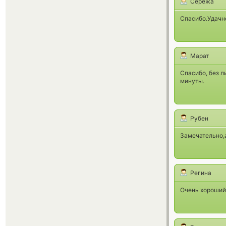
Сережа
Спасибо.Удачн
Марат
Спасибо, без л
минуты.
Рубен
Замечательно,а
Регина
Очень хороший