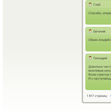
Глеб
Спасибо, опера
Евгений
Обмен АльфаКл
Геннадий
Довольно част
вежливые конс
Всем советую f
И с наступающи
1 817 страниц: