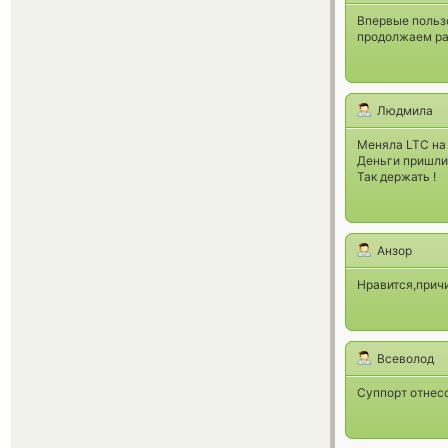
Впервые польз
продолжаем ра
Людмила
Меняла LTC на
Деньги пришли 
Так держать !
Анзор
Нравится,причи
Всеволод
Суппорт отнес