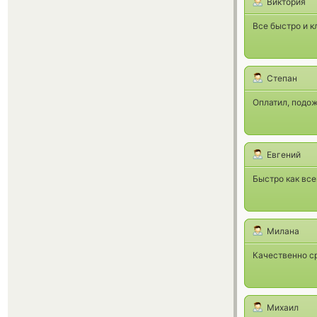
Виктория
Все быстро и к
Степан
Оплатил, подож
Евгений
Быстро как все
Милана
Качественно с
Михаил