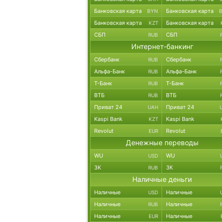
Банковская карта
Банковская карта
BYN
Банковская карта
Банковская карта
KZT
СБП
СБП
RUB
Интернет-банкинг
Сбербанк
Сбербанк
RUB
Альфа-Банк
Альфа-Банк
RUB
Т-Банк
Т-Банк
RUB
ВТБ
ВТБ
RUB
Приват 24
Приват 24
UAH
Kaspi Bank
Kaspi Bank
KZT
Revolut
Revolut
EUR
Денежные переводы
WU
WU
USD
ЗК
ЗК
RUB
Наличные деньги
Наличные
Наличные
USD
Наличные
Наличные
RUB
Наличные
Наличные
EUR