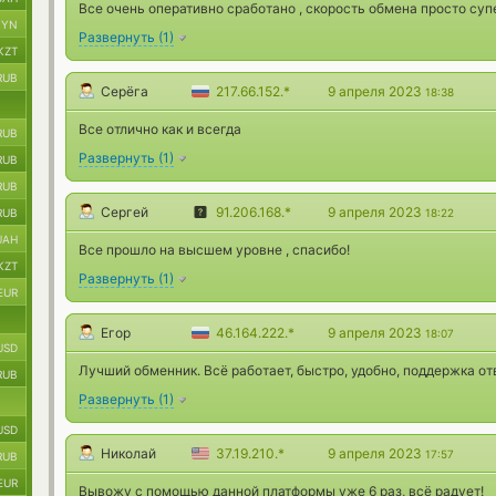
Все очень оперативно сработано , скорость обмена просто суп
BYN
Развернуть
(
1
)
KZT
RUB
Серёга
217.66.152.*
9 апреля 2023
18:38
Все отлично как и всегда
RUB
Развернуть
(
1
)
RUB
RUB
Сергей
91.206.168.*
9 апреля 2023
RUB
18:22
UAH
Все прошло на высшем уровне , спасибо!
KZT
Развернуть
(
1
)
EUR
Егор
46.164.222.*
9 апреля 2023
18:07
USD
Лучший обменник. Всё работает, быстро, удобно, поддержка от
RUB
Развернуть
(
1
)
USD
Николай
37.19.210.*
9 апреля 2023
17:57
RUB
EUR
Вывожу с помощью данной платформы уже 6 раз, всё радует!