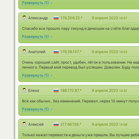
Развернуть
(
1
)
Александр
178.206.22.*
9 апреля 2023
14:57
Спасибо все прошло пару секунд и денюшки на счёте благодар
Развернуть
(
1
)
Анатолий
176.59.147.*
9 апреля 2023
14:53
Очень хороший сайт, прост, удобен, лёгок в пользовании. Не к
личного. Первый мой перевод был успешен. Доволен. Буду пол
Развернуть
(
1
)
Елена
188.170.87.*
9 апреля 2023
14:37
Все как обычно , без изменений. Перевел ,через 10 минут полу
Развернуть
(
1
)
Алексей
217.66.156.*
9 апреля 2023
14:08
Только нажал перевести и деньги уже пришли. Вы лучшие ребя