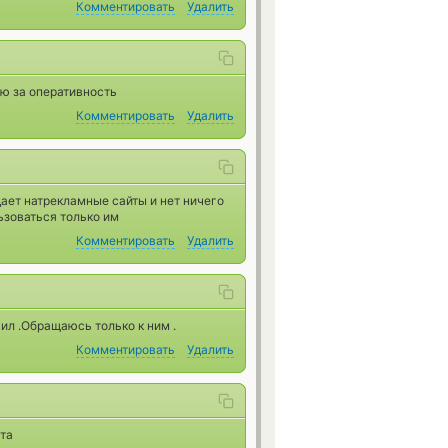
Комментировать
Удалить
ю за оперативность
Комментировать
Удалить
идает натрекламные сайты и нет ничего
ьзоваться только им
Комментировать
Удалить
чил .Обращаюсь только к ним .
Комментировать
Удалить
та