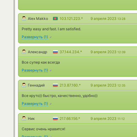
Alex Makko
103.121.223.*
9 апреля 2023
13:28
Pretty easy and fast. I am satisfied.
Развернуть
(
1
)
Александр
37.144.234.*
9 апреля 2023
12:39
Все супер как всегда
Развернуть
(
1
)
Геннадий
213.87.160.*
9 апреля 2023
12:35
Все круто)) быстро, качественно, удобно))
Развернуть
(
1
)
Ник
217.66.156.*
9 апреля 2023
11:12
Сервис очень нравится!
Развернуть
(
1
)