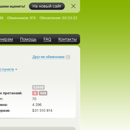
На новый сайт
шаем оценить!
88
Обменников:
615
Обновление:
00:33:22
тнерам
Помощь
FAQ
Контакты
Другие обменники
о пункта
53949
х претензий:
0
568
т:
70
ена:
4 296
ервов:
$31 510 814