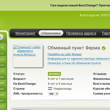
Уже видели новый BestChange? Пригла
Всего курсов:
10627
Мониторинг
Обменники
Проверка адреса
Пар
е
Обменный пункт Ферма
BTC
Перейти на сайт Ферма
Информация от администратора обменног
BCH
Написать отзыв об обменном пункте
ETH
LTC
Статус:
Отзывов:
активен
XRP
Возраст:
8 лет и 7 месяцев
Финансовы
XMR
На BestChange:
8 лет и 4 месяца
Всего валю
Страна:
Нидерланды
Курсов обм
OGE
AML-прозрачность:
Сумма рез
AML
ASH
SDT
SDT