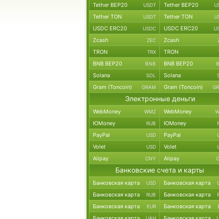
Tether BEP20
Tether BEP20
USDT
U
Tether TON
Tether TON
USDT
U
USDC ERC20
USDC ERC20
USDC
U
Zcash
Zcash
ZEC
TRON
TRON
TRX
BNB BEP20
BNB BEP20
BNB
Solana
Solana
SOL
Gram (Toncoin)
Gram (Toncoin)
GRAM
G
Электронные деньги
WebMoney
WebMoney
WMZ
W
ЮMoney
ЮMoney
RUB
PayPal
PayPal
USD
Volet
Volet
USD
Alipay
Alipay
CNY
Банковские счета и карты
Банковская карта
Банковская карта
USD
Банковская карта
Банковская карта
RUB
Банковская карта
Банковская карта
EUR
Банковская карта
Банковская карта
UAH