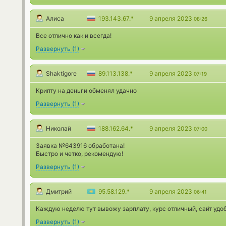
Алиса
193.143.67.*
9 апреля 2023
08:26
Все отлично как и всегда!
Развернуть
(
1
)
Shaktigore
89.113.138.*
9 апреля 2023
07:19
Крипту на деньги обменял удачно
Развернуть
(
1
)
Николай
188.162.64.*
9 апреля 2023
07:00
Заявка №643916 обработана!
Быстро и четко, рекомендую!
Развернуть
(
1
)
Дмитрий
95.58.129.*
9 апреля 2023
06:41
Каждую неделю тут вывожу зарплату, курс отличный, сайт удоб
Развернуть
(
1
)