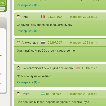
UAH
Развернуть
(
1
)
Anna
194.33.40.*
9 апреля 2023
16:48
Спасибо , поменяла по хорошему курсу
Развернуть
(
1
)
Александра
109.197.207.*
9 апреля 2023
16:41
Отличный сайт всё быстро и качественно
ge
Писковатский Александр Евгеньевич
45.137.112.*
й
Спасибо, лучшие казино
Развернуть
(
1
)
ь
Оджо
94.158.60.*
9 апреля 2023
15:21
Все прошло быстро, сервис на уровне, рекомендую