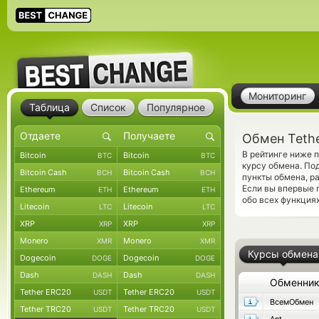
Мониторинг
Таблица
Список
Популярное
Обмен Tethe
В рейтинге ниже 
Bitcoin
Bitcoin
BTC
BTC
курсу обмена. Под
Bitcoin Cash
Bitcoin Cash
BCH
BCH
пункты обмена, р
Если вы впервые 
Ethereum
Ethereum
ETH
ETH
обо всех функциях
Litecoin
Litecoin
LTC
LTC
XRP
XRP
XRP
XRP
Monero
Monero
XMR
XMR
Курсы обмена
Dogecoin
Dogecoin
DOGE
DOGE
Dash
Dash
DASH
DASH
Обменни
Tether ERC20
Tether ERC20
USDT
USDT
ВсемОбмен
Tether TRC20
Tether TRC20
USDT
USDT