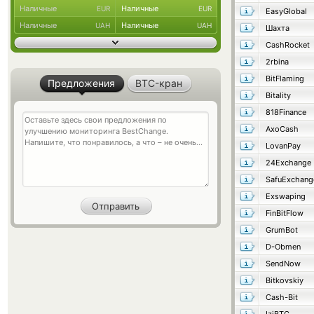
Наличные
Наличные
EUR
EUR
EasyGlobal
Наличные
Наличные
UAH
UAH
Шахта
CashRocket
2rbina
BitFlaming
Предложения
BTC-кран
Bitality
818Finance
AxoCash
LovanPay
24Exchange
SafuExchang
Exswaping
FinBitFlow
GrumBot
D-Obmen
SendNow
Bitkovskiy
Cash-Bit