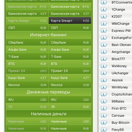
BTCconverti
Банковская карта
Банковская карта
BYN
BYN
1Change
Банковская карта
Банковская карта
KZT
KZT
KZ007
Карта Элкарт
Карта Элкарт
KGS
KGS
WMChange
СБП
СБП
RUB
RUB
Express-PM
Интернет-банкинг
ExchangeFo
Сбербанк
Сбербанк
RUB
RUB
Best-Obmen
Альфа-Банк
Альфа-Банк
RUB
RUB
Amgchange
Т-Банк
Т-Банк
RUB
RUB
Bitok777
ВТБ
ВТБ
RUB
RUB
WxMoney
Приват 24
Приват 24
UAH
UAH
UAchanger
Kaspi Bank
Kaspi Bank
KZT
KZT
4esnok
Revolut
Revolut
EUR
EUR
WmMoney
Денежные переводы
CryptoXchan
WU
WU
USD
USD
99Rates
ЗК
ЗК
RUB
RUB
First-BTC
Наличные деньги
Сатоши
Наличные
Наличные
USD
USD
Buy-Bitcoin
Наличные
Наличные
RUB
RUB
Flexy69