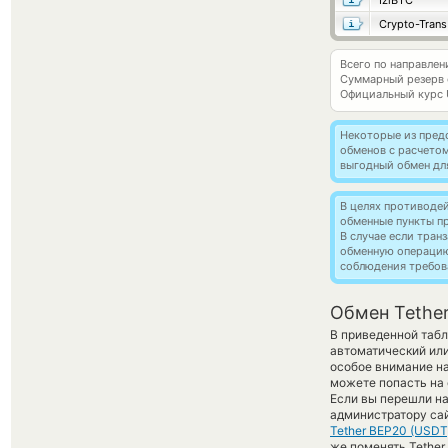
IziBTC
Crypto-Trans
Всего по направлен
Суммарный резерв
Официальный курс
Некоторые из пред
обменов с расчето
выгодный обмен дл
В целях противоде
обменные пункты п
В случае если тра
обменную операци
соблюдения требов
Обмен Tether
В приведенной табл
автоматический ил
особое внимание на
можете попасть на
Если вы перешли на
администратору сай
Tether BEP20 (USDT
же поменять Tether 