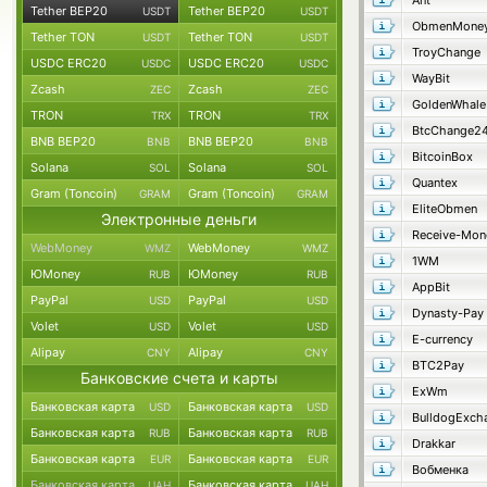
Ant
Tether BEP20
Tether BEP20
USDT
USDT
ObmenMone
Tether TON
Tether TON
USDT
USDT
TroyChange
USDC ERC20
USDC ERC20
USDC
USDC
WayBit
Zcash
Zcash
ZEC
ZEC
GoldenWhale
TRON
TRON
TRX
TRX
BtcChange2
BNB BEP20
BNB BEP20
BNB
BNB
BitcoinBox
Solana
Solana
SOL
SOL
Quantex
Gram (Toncoin)
Gram (Toncoin)
GRAM
GRAM
EliteObmen
Электронные деньги
Receive-Mon
WebMoney
WebMoney
WMZ
WMZ
1WM
ЮMoney
ЮMoney
RUB
RUB
AppBit
PayPal
PayPal
USD
USD
Dynasty-Pay
Volet
Volet
USD
USD
E-currency
Alipay
Alipay
CNY
CNY
BTC2Pay
Банковские счета и карты
ExWm
Банковская карта
Банковская карта
USD
USD
BulldogExch
Банковская карта
Банковская карта
RUB
RUB
Drakkar
Банковская карта
Банковская карта
EUR
EUR
Вобменка
Банковская карта
Банковская карта
UAH
UAH