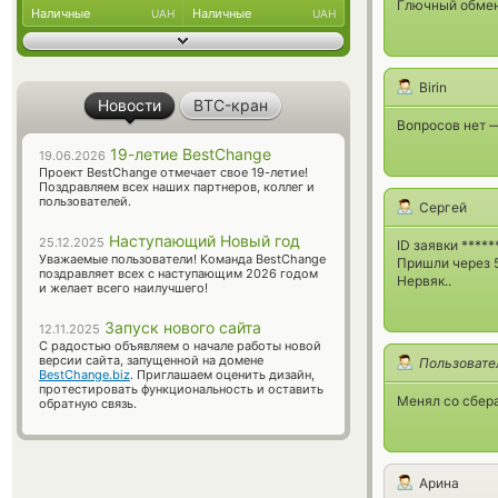
Глючный обменн
Наличные
Наличные
UAH
UAH
Birin
Новости
BTC-кран
Вопросов нет —
19-летие BestChange
19.06.2026
Проект BestChange отмечает свое 19-летие!
Поздравляем всех наших партнеров, коллег и
пользователей.
Сергей
Наступающий Новый год
25.12.2025
ID заявки ****
Уважаемые пользователи! Команда BestChange
Пришли через 5
поздравляет всех с наступающим 2026 годом
Нервяк..
и желает всего наилучшего!
Запуск нового сайта
12.11.2025
С радостью объявляем о начале работы новой
версии сайта, запущенной на домене
Пользовате
BestChange.biz
. Приглашаем оценить дизайн,
протестировать функциональность и оставить
Менял со сбера
обратную связь.
Арина