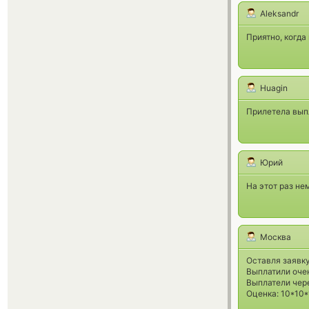
Aleksandr
Приятно, когда
Huagin
Прилетела выпл
Юрий
На этот раз не
Москва
Оставля заявку
Выплатили очен
Выплатели чере
Оценка: 10*10*