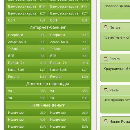
Спасибо за об
Банковская карта
Банковская карта
BYN
BYN
Банковская карта
Банковская карта
KZT
KZT
СБП
СБП
RUB
RUB
Интернет-банкинг
Потап
Сбербанк
Сбербанк
RUB
RUB
Грамотные и оп
Альфа-Банк
Альфа-Банк
RUB
RUB
Т-Банк
Т-Банк
RUB
RUB
ВТБ
ВТБ
RUB
RUB
Rahim
Приват 24
Приват 24
UAH
UAH
Краусавчыгы! У
Kaspi Bank
Kaspi Bank
KZT
KZT
Revolut
Revolut
EUR
EUR
Денежные переводы
Pavel
WU
WU
USD
USD
ЗК
ЗК
RUB
RUB
Все прошло отл
Наличные деньги
Наличные
Наличные
USD
USD
Наличные
Наличные
RUB
RUB
Ильин Рома
Наличные
Наличные
EUR
EUR