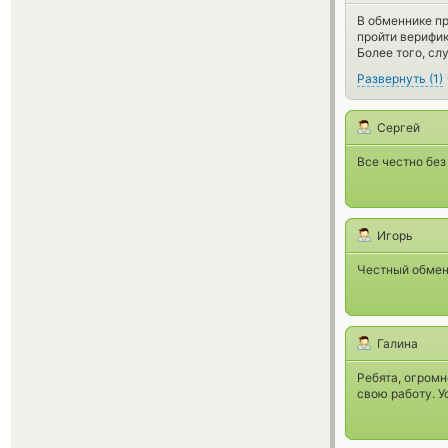
В обменнике пр
пройти верифи
Более того, сл
Развернуть
(
1
)
Сергей
Все честно без
Игорь
Честный обменн
Галина
Ребята, огромн
свою работу. У