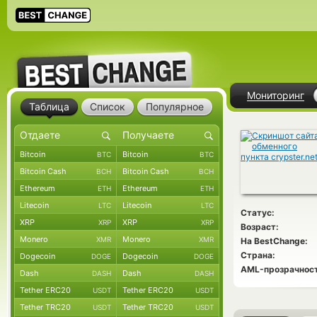
Мониторинг
Таблица
Список
Популярное
Bitcoin
Bitcoin
BTC
BTC
Bitcoin Cash
Bitcoin Cash
BCH
BCH
Ethereum
Ethereum
ETH
ETH
Litecoin
Litecoin
LTC
LTC
Статус:
XRP
XRP
XRP
XRP
Возраст:
Monero
Monero
XMR
XMR
На BestChange:
Страна:
Dogecoin
Dogecoin
DOGE
DOGE
AML-прозрачност
Dash
Dash
DASH
DASH
Tether ERC20
Tether ERC20
USDT
USDT
Tether TRC20
Tether TRC20
USDT
USDT