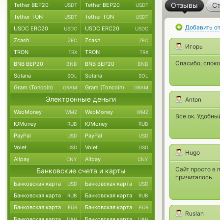
Отзывы
Ст
Tether BEP20
Tether BEP20
USDT
USDT
Tether TON
Tether TON
USDT
USDT
Добавить о
USDC ERC20
USDC ERC20
USDC
USDC
Zcash
Zcash
ZEC
ZEC
Игорь
TRON
TRON
TRX
TRX
Спасибо, споко
BNB BEP20
BNB BEP20
BNB
BNB
Solana
Solana
SOL
SOL
Gram (Toncoin)
Gram (Toncoin)
GRAM
GRAM
Электронные деньги
Anton
WebMoney
WebMoney
WMZ
WMZ
Все ок. Удобны
ЮMoney
ЮMoney
RUB
RUB
PayPal
PayPal
USD
USD
Volet
Volet
USD
USD
Hugo
Alipay
Alipay
CNY
CNY
Сайт просто в 
Банковские счета и карты
причиталось.
Банковская карта
Банковская карта
USD
USD
Банковская карта
Банковская карта
RUB
RUB
Банковская карта
Банковская карта
EUR
EUR
Ruslan
Банковская карта
Банковская карта
UAH
UAH