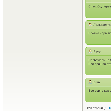
Спасибо, пере
Пользовате
Вполне норм п
Pavel
Пользуюсь не п
Всё прошло отл
Bran
Все ровно как 
120 страниц: