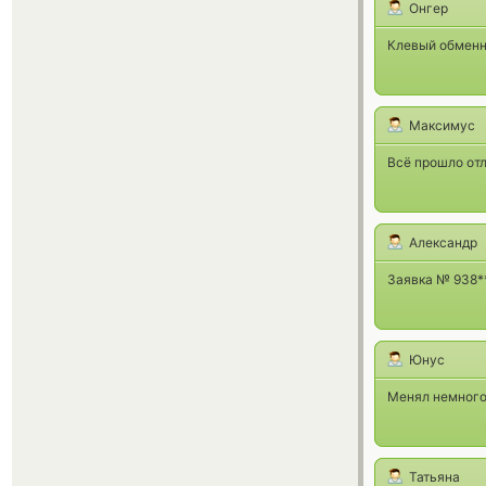
Онгер
Клевый обменни
Максимус
Всё прошло отл
Александр
Заявка № 938**
Юнус
Менял немного 
Татьяна