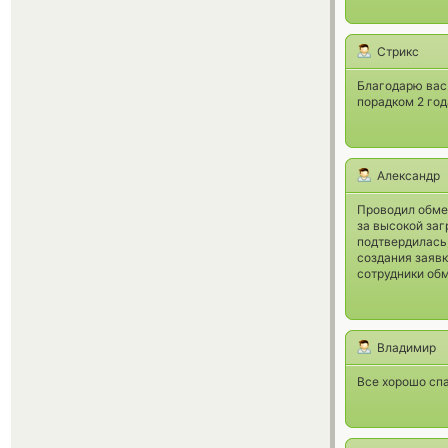
Стрикс
Благодарю вас.
порадком 2 год
Александр
Проводил обмен
за высокой заг
подтвердилась
создания заявк
сотрудники об
Владимир
Все хорошо спа