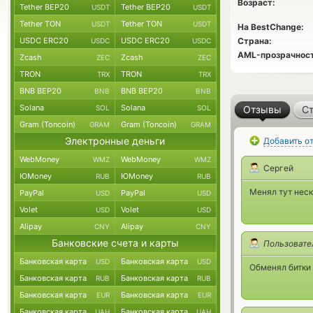
Возраст:
Tether BEP20
Tether BEP20
USDT
USDT
Tether TON
Tether TON
USDT
USDT
На BestChange:
USDC ERC20
USDC ERC20
Страна:
USDC
USDC
AML-прозрачност
Zcash
Zcash
ZEC
ZEC
TRON
TRON
TRX
TRX
BNB BEP20
BNB BEP20
BNB
BNB
Solana
Solana
SOL
SOL
Отзывы
Ст
Gram (Toncoin)
Gram (Toncoin)
GRAM
GRAM
Электронные деньги
Добавить о
WebMoney
WebMoney
WMZ
WMZ
Сергей
ЮMoney
ЮMoney
RUB
RUB
Менял тут неск
PayPal
PayPal
USD
USD
Volet
Volet
USD
USD
Alipay
Alipay
CNY
CNY
Банковские счета и карты
Пользовате
Банковская карта
Банковская карта
USD
USD
Обменял битки 
Банковская карта
Банковская карта
RUB
RUB
Банковская карта
Банковская карта
EUR
EUR
Банковская карта
Банковская карта
UAH
UAH