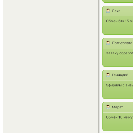
Леха
Обмен бтк 15 м
Пользовате
Заявку обработ
Геннадий
Эфириум с виз
Марат
Обмен 10 минут