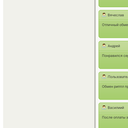
Вячеслав
Отличный обмен
Андрей
Понравился сер
Пользовате
Обмен риппл пр
Василиий
После оплаты з