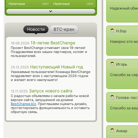
Наличные
Наличные
UAH
UAH
Надежный обмен
Новости
BTC-кран
Н.бор
Наверно это мо
19-летие BestChange
19.06.2026
Проект BestChange отмечает свое 19-летие!
Поздравляем всех наших партнеров, коллег и
пользователей.
Игорь
Наступающий Новый год
25.12.2025
Уважаемые пользователи! Команда BestChange
Спасибо за сер
поздравляет всех с наступающим 2026 годом
и желает всего наилучшего!
Запуск нового сайта
12.11.2025
С радостью объявляем о начале работы новой
Голова-лас
версии сайта, запущенной на домене
BestChange.biz
. Приглашаем оценить дизайн,
протестировать функциональность и оставить
Спасибо за ва
обратную связь.
Анвар