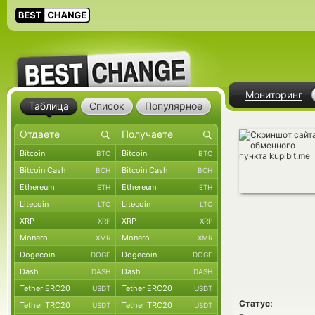
Мониторинг
Таблица
Список
Популярное
Bitcoin
Bitcoin
BTC
BTC
Bitcoin Cash
Bitcoin Cash
BCH
BCH
Ethereum
Ethereum
ETH
ETH
Litecoin
Litecoin
LTC
LTC
XRP
XRP
XRP
XRP
Monero
Monero
XMR
XMR
Dogecoin
Dogecoin
DOGE
DOGE
Dash
Dash
DASH
DASH
Tether ERC20
Tether ERC20
USDT
USDT
Статус:
Tether TRC20
Tether TRC20
USDT
USDT