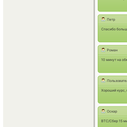
Петр
Спасибо большо
Роман
10 минут на об
Пользовате
Хороший курс, 
Оскар
BTC/Сбер 15 ми