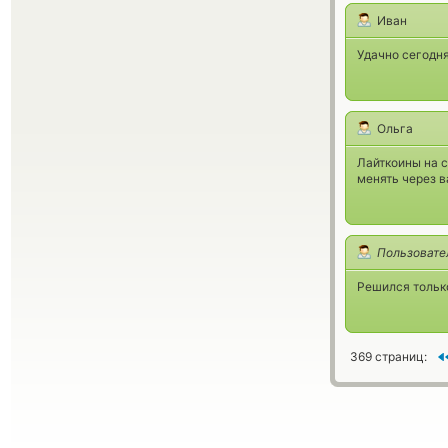
Иван
Удачно сегодня
Ольга
Лайткоины на с
менять через 
Пользовате
Решился только
369 страниц: