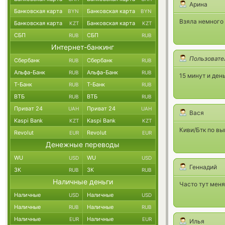
Арина
Банковская карта
Банковская карта
BYN
BYN
Взяла немного 
Банковская карта
Банковская карта
KZT
KZT
СБП
СБП
RUB
RUB
Интернет-банкинг
Пользовате
Сбербанк
Сбербанк
RUB
RUB
Альфа-Банк
Альфа-Банк
RUB
RUB
15 минут и ден
Т-Банк
Т-Банк
RUB
RUB
ВТБ
ВТБ
RUB
RUB
Приват 24
Приват 24
UAH
UAH
Вася
Kaspi Bank
Kaspi Bank
KZT
KZT
Киви/Бтк по вы
Revolut
Revolut
EUR
EUR
Денежные переводы
WU
WU
USD
USD
Геннадий
ЗК
ЗК
RUB
RUB
Наличные деньги
Часто тут меня
Наличные
Наличные
USD
USD
Наличные
Наличные
RUB
RUB
Наличные
Наличные
EUR
EUR
Илья