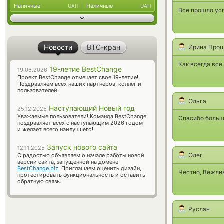
Наличные
Наличные
UAH
UAH
Все прошло ус
Новости
BTC-кран
Ирина Проц
Как всегда все
19-летие BestChange
19.06.2026
Проект BestChange отмечает свое 19-летие!
Поздравляем всех наших партнеров, коллег и
пользователей.
Ольга
Наступающий Новый год
25.12.2025
Уважаемые пользователи! Команда BestChange
Спасибо большо
поздравляет всех с наступающим 2026 годом
и желает всего наилучшего!
Запуск нового сайта
12.11.2025
Олег
С радостью объявляем о начале работы новой
версии сайта, запущенной на домене
BestChange.biz
. Приглашаем оценить дизайн,
Честно, Вежлив
протестировать функциональность и оставить
обратную связь.
Руслан