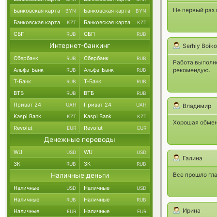
Не первый раз 
Банковская карта
Банковская карта
BYN
BYN
Банковская карта
Банковская карта
KZT
KZT
СБП
СБП
RUB
RUB
Интернет-банкинг
Serhiy Boiko
Сбербанк
Сбербанк
RUB
RUB
Работа выполне
Альфа-Банк
Альфа-Банк
рекомендую.
RUB
RUB
Т-Банк
Т-Банк
RUB
RUB
ВТБ
ВТБ
RUB
RUB
Приват 24
Приват 24
UAH
UAH
Владимир
Kaspi Bank
Kaspi Bank
KZT
KZT
Хорошая обмен
Revolut
Revolut
EUR
EUR
Денежные переводы
WU
WU
USD
USD
Галина
ЗК
ЗК
RUB
RUB
Наличные деньги
Все прошло гла
Наличные
Наличные
USD
USD
Наличные
Наличные
RUB
RUB
Ирина
Наличные
Наличные
EUR
EUR