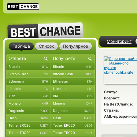
Мониторинг
Таблица
Список
Популярное
Bitcoin
Bitcoin
BTC
BTC
Bitcoin Cash
Bitcoin Cash
BCH
BCH
Ethereum
Ethereum
ETH
ETH
Litecoin
Litecoin
LTC
LTC
Статус:
XRP
XRP
XRP
XRP
Возраст:
Monero
Monero
XMR
XMR
На BestChange:
Страна:
Dogecoin
Dogecoin
DOGE
DOGE
AML-прозрачност
Dash
Dash
DASH
DASH
Tether ERC20
Tether ERC20
USDT
USDT
Tether TRC20
Tether TRC20
USDT
USDT