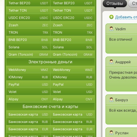
Отзывы
Ст
Tether BEP20
Tether BEP20
USDT
USDT
Tether TON
Tether TON
USDT
USDT
Добавить о
USDC ERC20
USDC ERC20
USDC
USDC
Zcash
Zcash
ZEC
ZEC
Vadim
TRON
TRON
TRX
TRX
Все отлично!
BNB BEP20
BNB BEP20
BNB
BNB
Solana
Solana
SOL
SOL
Gram (Toncoin)
Gram (Toncoin)
GRAM
GRAM
Электронные деньги
Андррей
WebMoney
WebMoney
WMZ
WMZ
Прекрастная ра
ЮMoney
ЮMoney
Очень доволен.
RUB
RUB
PayPal
PayPal
USD
USD
Volet
Volet
USD
USD
Alipay
Alipay
CNY
CNY
Бахруз
Банковские счета и карты
Всё как всегда
Банковская карта
Банковская карта
USD
USD
Банковская карта
Банковская карта
RUB
RUB
Банковская карта
Банковская карта
EUR
EUR
Руслан
Банковская карта
Банковская карта
UAH
UAH