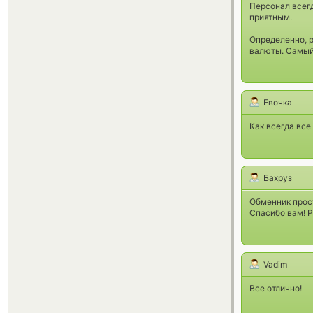
Персонал всегд
приятным.
Определенно, 
валюты. Самый
Евочка
Как всегда все
Бахруз
Обменник прост
Спасибо вам! 
Vadim
Все отлично!