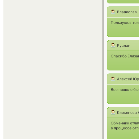
Владислав
Пользуюсь тол
Руслан
Спасибо Елизав
Алексей Юр
Все прошло быс
Кирьянова 
Обменник отлич
в процессе отп