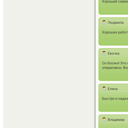
Хороший сервис
Людмила
Хорошая работа
Евочка
Оо Бооже! Это 
оперативно. Во
Елена
Быстро и наде
Владимир