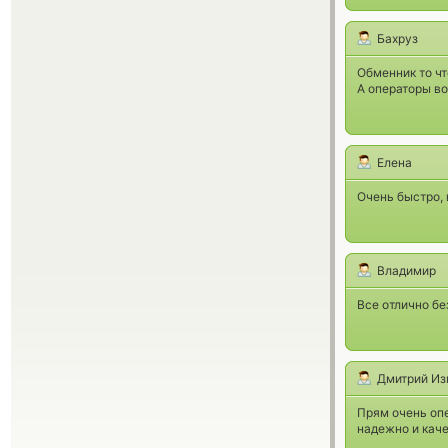
Бахруз
Обменник то чт
А операторы во
Елена
Очень быстро, 
Владимир
Все отлично бе
Дмитрий Из
Прям очень опе
надежно и кач