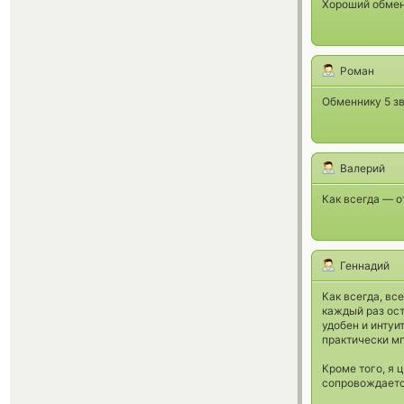
Хороший обмен
Роман
Обменнику 5 зв
Валерий
Как всегда — о
Геннадий
Как всегда, вс
каждый раз ост
удобен и интуи
практически м
Кроме того, я 
сопровождаетс