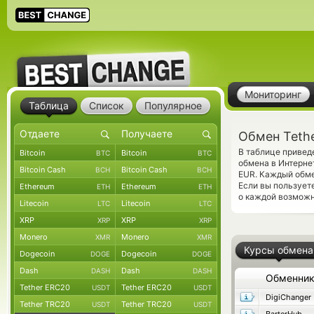
Мониторинг
Таблица
Список
Популярное
Обмен Tethe
В таблице привед
Bitcoin
Bitcoin
BTC
BTC
обмена в Интерне
Bitcoin Cash
Bitcoin Cash
BCH
BCH
EUR. Каждый обме
Если вы пользует
Ethereum
Ethereum
ETH
ETH
о каждой возможн
Litecoin
Litecoin
LTC
LTC
XRP
XRP
XRP
XRP
Monero
Monero
XMR
XMR
Курсы обмена
Dogecoin
Dogecoin
DOGE
DOGE
Dash
Dash
DASH
DASH
Обменни
Tether ERC20
Tether ERC20
USDT
USDT
DigiChanger
Tether TRC20
Tether TRC20
USDT
USDT