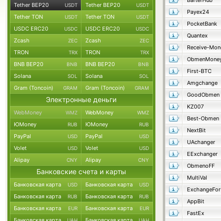
BarterHub
Tether BEP20
Tether BEP20
USDT
USDT
Payex24
Tether TON
Tether TON
USDT
USDT
PocketBank
USDC ERC20
USDC ERC20
USDC
USDC
Quantex
Zcash
Zcash
ZEC
ZEC
Receive-Mon
TRON
TRON
TRX
TRX
ObmenMone
BNB BEP20
BNB BEP20
BNB
BNB
First-BTC
Solana
Solana
SOL
SOL
Amgchange
Gram (Toncoin)
Gram (Toncoin)
GRAM
GRAM
GoodObmen
Электронные деньги
KZ007
WebMoney
WebMoney
WMZ
WMZ
Best-Obmen
ЮMoney
ЮMoney
RUB
RUB
NextBit
PayPal
PayPal
USD
USD
UAchanger
Volet
Volet
USD
USD
EExchanger
Alipay
Alipay
CNY
CNY
ObmenoFF
Банковские счета и карты
MultiVal
Банковская карта
Банковская карта
USD
USD
ExchangeFo
Банковская карта
Банковская карта
RUB
RUB
AppBit
Банковская карта
Банковская карта
EUR
EUR
FastEx
Банковская карта
Банковская карта
UAH
UAH