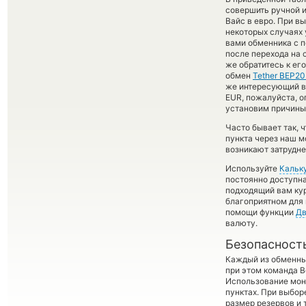
совершить ручной и
Вайс в евро. При в
некоторых случаях 
вами обменника с п
после перехода на 
же обратитесь к ег
обмен
Tether BEP20
же интересующий вас
EUR, пожалуйста, 
установим причины 
Часто бывает так, 
пункта через наш м
возникают затрудне
Используйте
Кальк
постоянно доступн
подходящий вам кур
благоприятном для 
помощи функции
Дв
валюту.
Безопасност
Каждый из обменны
при этом команда 
Использование мон
пунктах. При выбор
размер резервов и 