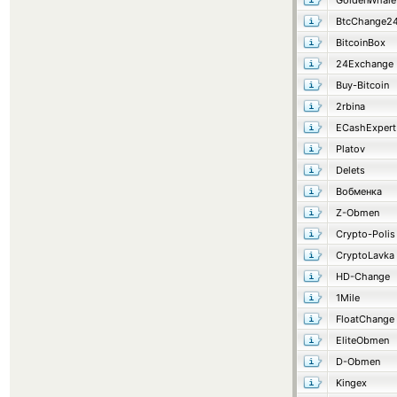
GoldenWhale
BtcChange2
BitcoinBox
24Exchange
Buy-Bitcoin
2rbina
ECashExpert
Platov
Delets
Вобменка
Z-Obmen
Crypto-Polis
CryptoLavka
HD-Change
1Mile
FloatChange
EliteObmen
D-Obmen
Kingex