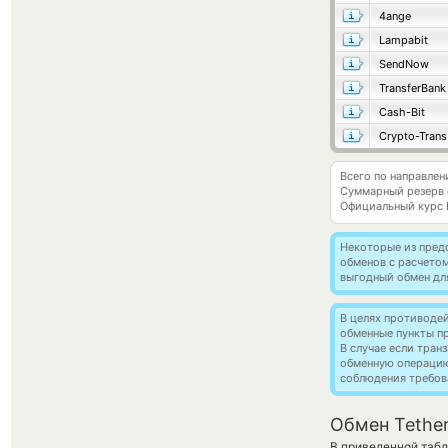
4ange
Lampabit
SendNow
TransferBank
Cash-Bit
Crypto-Trans
Всего по направлен
Суммарный резерв
Официальный курс
Некоторые из пред
обменов с расчето
выгодный обмен дл
В целях противоде
обменные пункты п
В случае если тра
обменную операци
соблюдения требов
Обмен Tethe
В приведенной табл