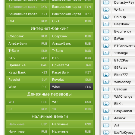
Dynasty-Pay
Банковская карта
Банковская карта
BYN
BYN
W-Box
Банковская карта
Банковская карта
KZT
KZT
CoinUp
СБП
СБП
RUB
RUB
BitexBank
Интернет-банкинг
E-currency
Сбербанк
Сбербанк
RUB
RUB
ExWm
Альфа-Банк
Альфа-Банк
RUB
RUB
BTCconverti
Т-Банк
Т-Банк
RUB
RUB
1Change
ВТБ
ВТБ
RUB
RUB
BTC2Pay
Приват 24
Приват 24
UAH
UAH
99Rates
Kaspi Bank
Kaspi Bank
KZT
KZT
Bitok777
Revolut
Revolut
EUR
EUR
WmMoney
Wise
Wise
EUR
EUR
Сатоши
Денежные переводы
WMChange
WU
WU
USD
USD
BitKit
ЗК
ЗК
RUB
RUB
EasyGlobal
Наличные деньги
4esnok
Наличные
Наличные
USD
USD
Ant
Наличные
Наличные
RUB
RUB
ШоПоКурсу