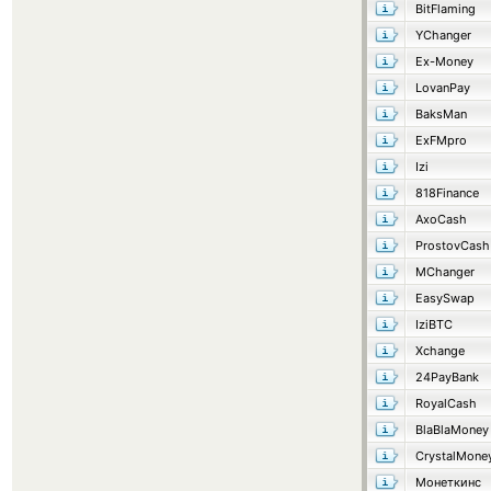
BitFlaming
YChanger
Ex-Money
LovanPay
BaksMan
ExFMpro
Izi
818Finance
AxoCash
ProstovCash
MChanger
EasySwap
IziBTC
Xchange
24PayBank
RoyalCash
BlaBlaMoney
CrystalMone
Монеткинс