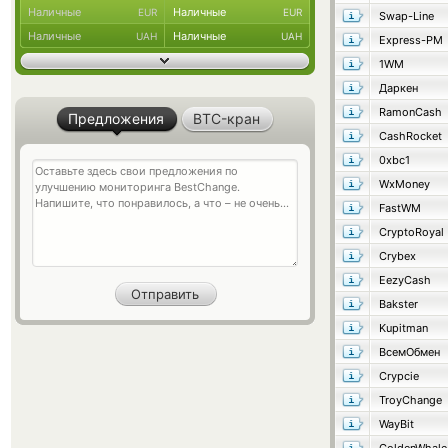
Наличные
Наличные
EUR
EUR
Swap-Line
Наличные
Наличные
UAH
UAH
Express-PM
1WM
Даркен
RamonCash
Предложения
BTC-кран
CashRocket
0xbc1
WxMoney
FastWM
CryptoRoyal
Crybex
EezyCash
Bakster
Kupitman
ВсемОбмен
Crypcie
TroyChange
WayBit